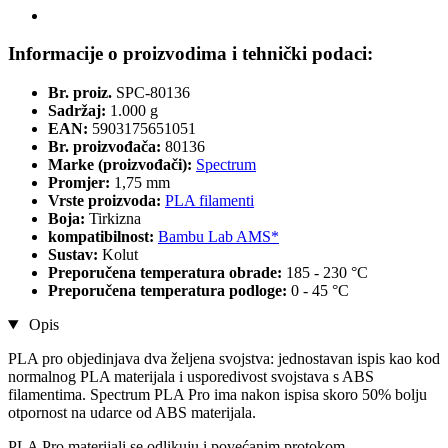
Informacije o proizvodima i tehnički podaci:
Br. proiz.
SPC-80136
Sadržaj:
1.000 g
EAN:
5903175651051
Br. proizvođača:
80136
Marke (proizvođači):
Spectrum
Promjer:
1,75 mm
Vrste proizvoda:
PLA filamenti
Boja:
Tirkizna
kompatibilnost:
Bambu Lab AMS*
Sustav:
Kolut
Preporučena temperatura obrade:
185 - 230 °C
Preporučena temperatura podloge:
0 - 45 °C
Opis
PLA pro objedinjava dva željena svojstva: jednostavan ispis kao kod
normalnog PLA materijala i usporedivost svojstava s ABS
filamentima. Spectrum PLA Pro ima nakon ispisa skoro 50% bolju
otpornost na udarce od ABS materijala.
PLA Pro materijali se odlikuju i povećanim protokom.