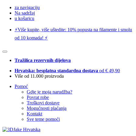
za navigaciju
Na sadržaj
u košaricu
⚡️Više kupite, više uštedite: 10% popusta na filamente i smolu
od 10 komada! ⚡️
Tražilica rezervnih dijelova
Hrvatska: besplatna standardna dostava
od € 49,90
Više od 11.000 proizvoda
Pomoć
Gdje je moja narudžba?
Povrat robe
Troškovi dostave
Mogućnosti plaćanja
Kontakt
Sve teme pomoći