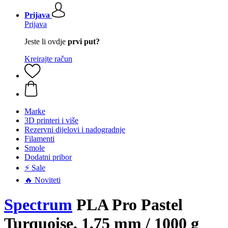
Prijava
Prijava
Jeste li ovdje
prvi put?
Kreirajte račun
Marke
3D printeri i više
Rezervni dijelovi i nadogradnje
Filamenti
Smole
Dodatni pribor
⚡ Sale
🔥 Noviteti
Spectrum
PLA Pro Pastel
Turquoise, 1,75 mm / 1000 g