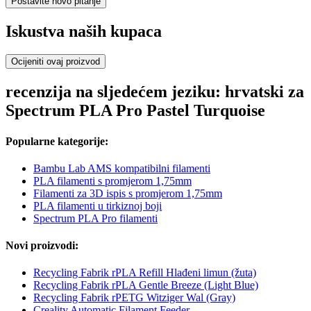
Postavite novo pitanje
Iskustva naših kupaca
Ocijeniti ovaj proizvod
recenzija na sljedećem jeziku: hrvatski za
Spectrum PLA Pro Pastel Turquoise
Popularne kategorije:
Bambu Lab AMS kompatibilni filamenti
PLA filamenti s promjerom 1,75mm
Filamenti za 3D ispis s promjerom 1,75mm
PLA filamenti u tirkiznoj boji
Spectrum PLA Pro filamenti
Novi proizvodi:
Recycling Fabrik rPLA Refill Hlađeni limun (žuta)
Recycling Fabrik rPLA Gentle Breeze (Light Blue)
Recycling Fabrik rPETG Witziger Wal (Gray)
Creality Automatic Filament Feeder