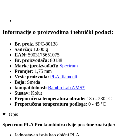
Informacije o proizvodima i tehnički podaci:
Br. proiz.
SPC-80138
Sadržaj:
1.000 g
EAN:
5903175651075
Br. proizvođača:
80138
Marke (proizvođači):
Spectrum
Promjer:
1,75 mm
Vrste proizvoda:
PLA filamenti
Boja:
Smeđa
kompatibilnost:
Bambu Lab AMS*
Sustav:
Kolut
Preporučena temperatura obrade:
185 - 230 °C
Preporučena temperatura podloge:
0 - 45 °C
Opis
Spectrum PLA Pro kombinira dvije posebne značajke:
Jednostavan ispis kao obični PLA