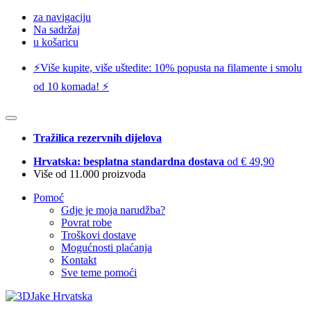
za navigaciju
Na sadržaj
u košaricu
⚡️Više kupite, više uštedite: 10% popusta na filamente i smolu
od 10 komada! ⚡️
Tražilica rezervnih dijelova
Hrvatska: besplatna standardna dostava
od € 49,90
Više od 11.000 proizvoda
Pomoć
Gdje je moja narudžba?
Povrat robe
Troškovi dostave
Mogućnosti plaćanja
Kontakt
Sve teme pomoći