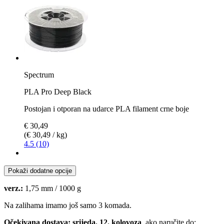
Spectrum
PLA Pro Deep Black
Postojan i otporan na udarce PLA filament crne boje
€ 30,49
(€ 30,49 / kg)
4.5 (10)
Pokaži dodatne opcije
verz.:
1,75 mm / 1000 g
Na zalihama imamo još samo 3 komada.
Očekivana dostava: srijeda, 12. kolovoza
, ako naručite do: