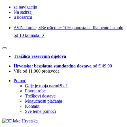
za navigaciju
Na sadržaj
u košaricu
⚡️Više kupite, više uštedite: 10% popusta na filamente i smolu
od 10 komada! ⚡️
Tražilica rezervnih dijelova
Hrvatska: besplatna standardna dostava
od € 49,90
Više od 11.000 proizvoda
Pomoć
Gdje je moja narudžba?
Povrat robe
Troškovi dostave
Mogućnosti plaćanja
Kontakt
Sve teme pomoći