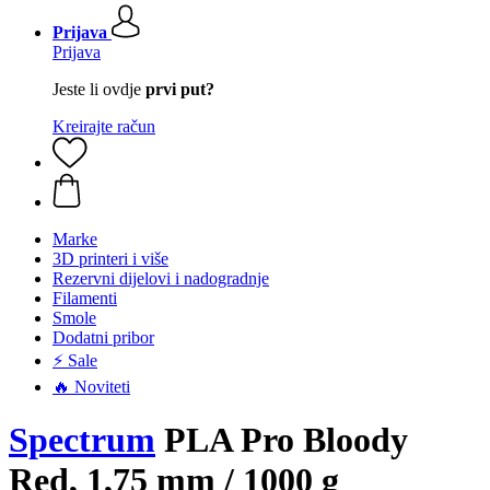
Prijava
Prijava
Jeste li ovdje
prvi put?
Kreirajte račun
Marke
3D printeri i više
Rezervni dijelovi i nadogradnje
Filamenti
Smole
Dodatni pribor
⚡ Sale
🔥 Noviteti
Spectrum
PLA Pro Bloody
Red, 1,75 mm / 1000 g