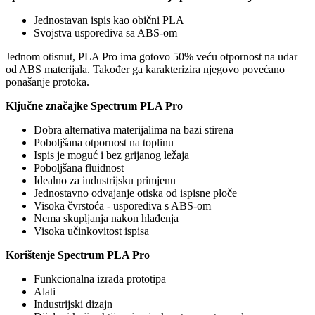
Jednostavan ispis kao obični PLA
Svojstva usporediva sa ABS-om
Jednom otisnut, PLA Pro ima gotovo 50% veću otpornost na udar
od ABS materijala. Također ga karakterizira njegovo povećano
ponašanje protoka.
Ključne značajke Spectrum PLA Pro
Dobra alternativa materijalima na bazi stirena
Poboljšana otpornost na toplinu
Ispis je moguć i bez grijanog ležaja
Poboljšana fluidnost
Idealno za industrijsku primjenu
Jednostavno odvajanje otiska od ispisne ploče
Visoka čvrstoća - usporediva s ABS-om
Nema skupljanja nakon hlađenja
Visoka učinkovitost ispisa
Korištenje Spectrum PLA Pro
Funkcionalna izrada prototipa
Alati
Industrijski dizajn