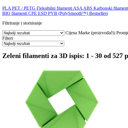
PLA
PET / PETG
Fleksibilni filamenti
ASA
ABS
Karbonski filament
BIO filamenti
CPE
ESD
PVB (PolySmooth™)
Bestselleri
Filtriranje i storniranje
Cijena
Marke (proizvođači)
Promj
Filteri
Zeleni filamenti za 3D ispis: 1 - 30 od 527