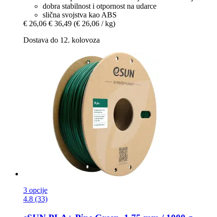
dobra stabilnost i otpornost na udarce
slična svojstva kao ABS
€ 26,06
€ 36,49
(€ 26,06 / kg)
Dostava do 12. kolovoza
3 opcije
4.8 (33)