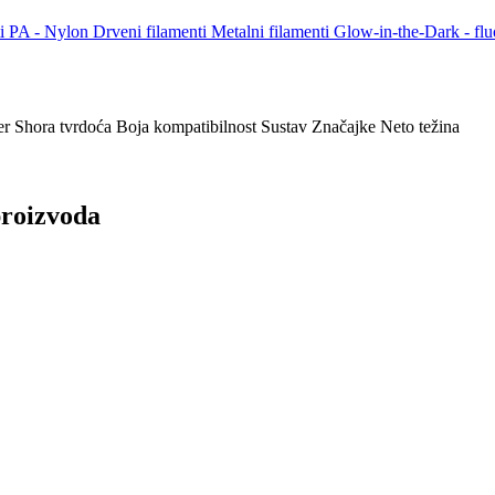
i
PA - Nylon
Drveni filamenti
Metalni filamenti
Glow-in-the-Dark - flu
er
Shora tvrdoća
Boja
kompatibilnost
Sustav
Značajke
Neto težina
 proizvoda