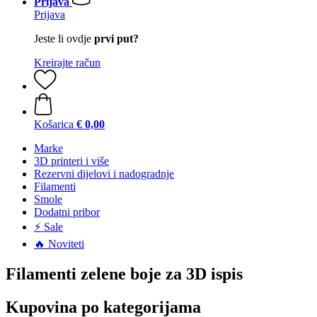
Prijava
Prijava
Jeste li ovdje
prvi put?
Kreirajte račun
Košarica
€ 0,00
Marke
3D printeri i više
Rezervni dijelovi i nadogradnje
Filamenti
Smole
Dodatni pribor
⚡ Sale
🔥 Noviteti
Filamenti zelene boje za 3D ispis
Kupovina po kategorijama