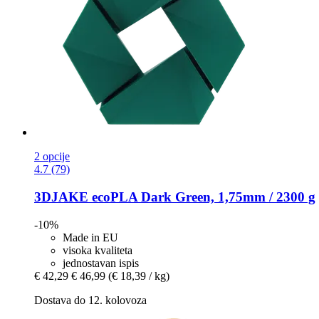
2 opcije
4.7 (79)
3DJAKE
ecoPLA Dark Green, 1,75mm / 2300 g
-10%
Made in EU
visoka kvaliteta
jednostavan ispis
€ 42,29
€ 46,99
(€ 18,39 / kg)
Dostava do 12. kolovoza