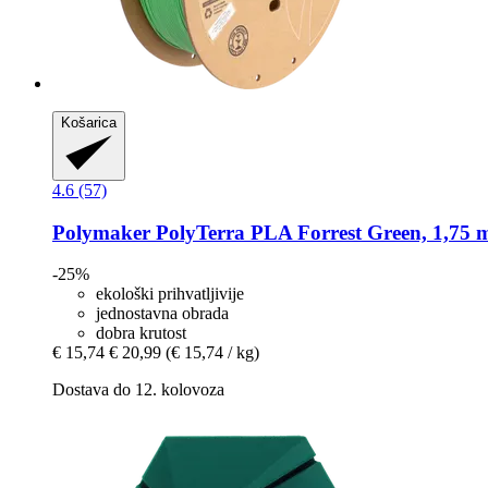
Košarica
4.6 (57)
Polymaker
PolyTerra PLA Forrest Green, 1,75 
-25%
ekološki prihvatljivije
jednostavna obrada
dobra krutost
€ 15,74
€ 20,99
(€ 15,74 / kg)
Dostava do 12. kolovoza