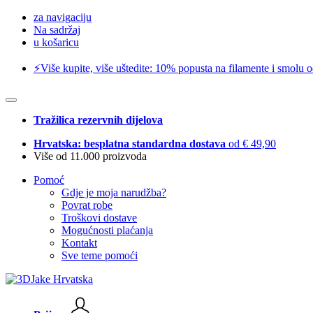
za navigaciju
Na sadržaj
u košaricu
⚡️Više kupite, više uštedite: 10% popusta na filamente i smolu 
Tražilica rezervnih dijelova
Hrvatska: besplatna standardna dostava
od € 49,90
Više od 11.000 proizvoda
Pomoć
Gdje je moja narudžba?
Povrat robe
Troškovi dostave
Mogućnosti plaćanja
Kontakt
Sve teme pomoći