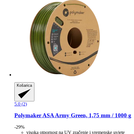
Košarica
5.0 (2)
Polymaker
ASA Army Green, 1,75 mm / 1000 g
-29%
visoka otpornost na UV zračenje i vremenske uvjete