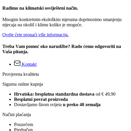
Radimo na klimatski osviješteni način.
Mnogim konkretnim ekološkim mjerama doprinosimo smanjenju
utjecaja na okoliš i klimu koliko je moguće.
Ovdje ćete pronaći više informacija.
Treba Vam pomoć oko narudžbe? Rado ćemo odgovoriti na
Vaša pitanja.
Kontakt
Provjerena kvaliteta
Sigurna online kupnja
Hrvatska: besplatna standardna dostava
od € 49,90
Besplatni povrat proizvoda
Dostavljamo širom svijeta
u preko 40 zemalja
Načini plaćanja
Pouzećem
Predračun