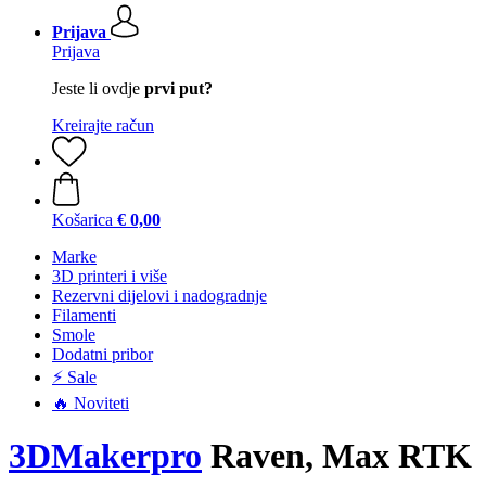
Prijava
Prijava
Jeste li ovdje
prvi put?
Kreirajte račun
Košarica
€ 0,00
Marke
3D printeri i više
Rezervni dijelovi i nadogradnje
Filamenti
Smole
Dodatni pribor
⚡ Sale
🔥 Noviteti
3DMakerpro
Raven, Max RTK