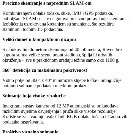
Precizno skeniranje s naprednim SLAM-om
Kombiniranjem oblaka točaka, slike, IMU i GPS podataka,
poboljšani SLAM sustav osigurava precizno poravnanje skeniranja.
Izobličenja uzrokovana kretanjem su smanjena, što rezultira
stabilnim i točnim 3D podacima.
Veliki domet u kompaktnom dizajnu
S učinkovitim dometom skeniranja od 40–50 metara, Raven bez
napora snima velike scene poput stadiona, špilja ili urbanih
okruženja – sve u praktičnom uređaju težine samo oko 1100 g.
360° detekcija za maksimalnu pokrivenost
Vidno polje od 360° x 40° minimizira slijepe točke i omogućuje
potpuno snimanje podataka u jednom prolazu.
Snimanje boja visoke rezolucije
Integrirani sustav kamera od 12 MP automatski se prilagođava
različitim uvjetima osvjetljenja i pruža slike visoke rezolucije.
Koriste se za stvaranje realističnih RGB oblaka točaka i Gaussovih
podataka raspršivanja.
Proširivo vizualno snimanje