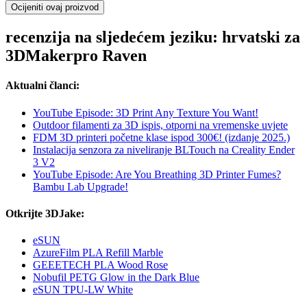
Ocijeniti ovaj proizvod
recenzija na sljedećem jeziku: hrvatski za
3DMakerpro Raven
Aktualni članci:
YouTube Episode: 3D Print Any Texture You Want!
Outdoor filamenti za 3D ispis, otporni na vremenske uvjete
FDM 3D printeri početne klase ispod 300€! (izdanje 2025.)
Instalacija senzora za niveliranje BLTouch na Creality Ender
3 V2
YouTube Episode: Are You Breathing 3D Printer Fumes?
Bambu Lab Upgrade!
Otkrijte 3DJake:
eSUN
AzureFilm PLA Refill Marble
GEEETECH PLA Wood Rose
Nobufil PETG Glow in the Dark Blue
eSUN TPU-LW White