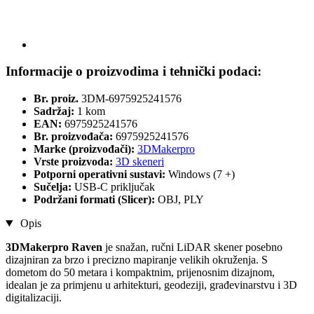
Informacije o proizvodima i tehnički podaci:
Br. proiz.
3DM-6975925241576
Sadržaj:
1 kom
EAN:
6975925241576
Br. proizvođača:
6975925241576
Marke (proizvođači):
3DMakerpro
Vrste proizvoda:
3D skeneri
Potporni operativni sustavi:
Windows (7 +)
Sučelja:
USB-C priključak
Podržani formati (Slicer):
OBJ, PLY
Opis
3DMakerpro Raven
je snažan, ručni LiDAR skener posebno
dizajniran za brzo i precizno mapiranje velikih okruženja. S
dometom do 50 metara i kompaktnim, prijenosnim dizajnom,
idealan je za primjenu u arhitekturi, geodeziji, građevinarstvu i 3D
digitalizaciji.