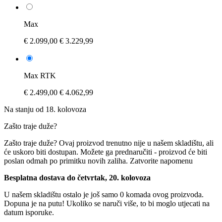
Max
€ 2.099,00
€ 3.229,99
Max RTK
€ 2.499,00
€ 4.062,99
Na stanju od 18. kolovoza
Zašto traje duže?
Zašto traje duže?
Ovaj proizvod trenutno nije u našem skladištu, ali
će uskoro biti dostupan. Možete ga prednaručiti - proizvod će biti
poslan odmah po primitku novih zaliha.
Zatvorite napomenu
Besplatna dostava do četvrtak, 20. kolovoza
U našem skladištu ostalo je još samo 0 komada ovog proizvoda.
Dopuna je na putu! Ukoliko se naruči više, to bi moglo utjecati na
datum isporuke.