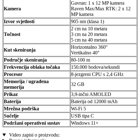
Gavran: 1 x 12 MP kamera
Kamera
Raven Max/Max RTK: 2 x 12
MP kamera
Izvor svjetlosti
905 nm (klasa 1)
2 cm na 10 metara
Točnost
3 cm na 20 metara
5 cm na 40 metara
Horizontalno 360°
Kut skeniranja
Vertikalno 40°
Područje skeniranja
80-100 m
Frekvencija oblaka točaka
150.000 bodova/sekundi
Procesor
8-jezgreni CPU s 2,4 GHz
Memorija / ugrađena
32 GB
memorija
Prikaz
3,9-inčni AMOLED
Baterija
Baterija od 12000 mAh
Mrežna podrška
Wi-Fi 5
Sučelje
USB tipa C
Podržani operativni sustav
Windows 11+
Video zapisi o proizvodu: