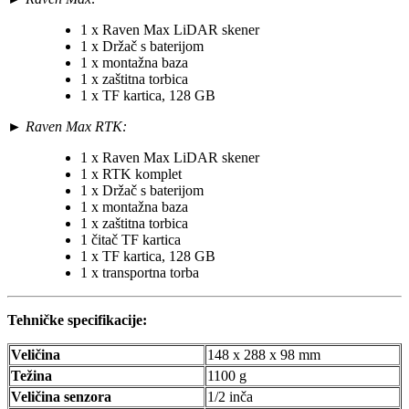
1 x Raven Max LiDAR skener
1 x Držač s baterijom
1 x montažna baza
1 x zaštitna torbica
1 x TF kartica, 128 GB
►
Raven Max RTK:
1 x Raven Max LiDAR skener
1 x RTK komplet
1 x Držač s baterijom
1 x montažna baza
1 x zaštitna torbica
1 čitač TF kartica
1 x TF kartica, 128 GB
1 x transportna torba
Tehničke specifikacije:
Veličina
148 x 288 x 98 mm
Težina
1100 g
Veličina senzora
1/2 inča