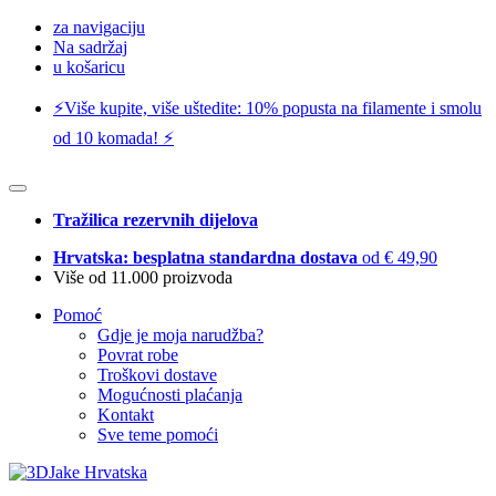
za navigaciju
Na sadržaj
u košaricu
⚡️Više kupite, više uštedite: 10% popusta na filamente i smolu
od 10 komada! ⚡️
Tražilica rezervnih dijelova
Hrvatska: besplatna standardna dostava
od € 49,90
Više od 11.000 proizvoda
Pomoć
Gdje je moja narudžba?
Povrat robe
Troškovi dostave
Mogućnosti plaćanja
Kontakt
Sve teme pomoći