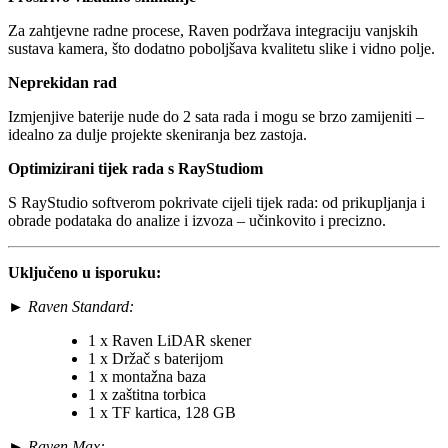
Za zahtjevne radne procese, Raven podržava integraciju vanjskih
sustava kamera, što dodatno poboljšava kvalitetu slike i vidno polje.
Neprekidan rad
Izmjenjive baterije nude do 2 sata rada i mogu se brzo zamijeniti –
idealno za dulje projekte skeniranja bez zastoja.
Optimizirani tijek rada s RayStudiom
S RayStudio softverom pokrivate cijeli tijek rada: od prikupljanja i
obrade podataka do analize i izvoza – učinkovito i precizno.
Uključeno u isporuku:
►
Raven Standard:
1 x Raven LiDAR skener
1 x Držač s baterijom
1 x montažna baza
1 x zaštitna torbica
1 x TF kartica, 128 GB
►
Raven Max: