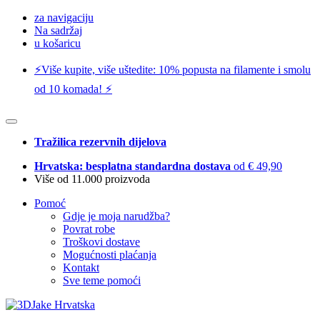
za navigaciju
Na sadržaj
u košaricu
⚡️Više kupite, više uštedite: 10% popusta na filamente i smolu
od 10 komada! ⚡️
Tražilica rezervnih dijelova
Hrvatska: besplatna standardna dostava
od € 49,90
Više od 11.000 proizvoda
Pomoć
Gdje je moja narudžba?
Povrat robe
Troškovi dostave
Mogućnosti plaćanja
Kontakt
Sve teme pomoći