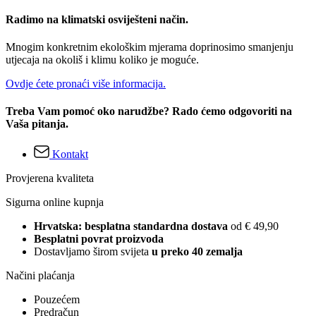
Radimo na klimatski osviješteni način.
Mnogim konkretnim ekološkim mjerama doprinosimo smanjenju
utjecaja na okoliš i klimu koliko je moguće.
Ovdje ćete pronaći više informacija.
Treba Vam pomoć oko narudžbe? Rado ćemo odgovoriti na
Vaša pitanja.
Kontakt
Provjerena kvaliteta
Sigurna online kupnja
Hrvatska: besplatna standardna dostava
od € 49,90
Besplatni povrat proizvoda
Dostavljamo širom svijeta
u preko 40 zemalja
Načini plaćanja
Pouzećem
Predračun