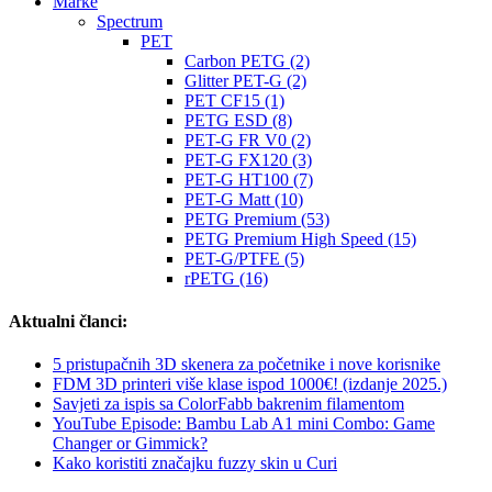
Marke
Spectrum
PET
Carbon PETG (2)
Glitter PET-G (2)
PET CF15 (1)
PETG ESD (8)
PET-G FR V0 (2)
PET-G FX120 (3)
PET-G HT100 (7)
PET-G Matt (10)
PETG Premium (53)
PETG Premium High Speed (15)
PET-G/PTFE (5)
rPETG (16)
Aktualni članci:
5 pristupačnih 3D skenera za početnike i nove korisnike
FDM 3D printeri više klase ispod 1000€! (izdanje 2025.)
Savjeti za ispis sa ColorFabb bakrenim filamentom
YouTube Episode: Bambu Lab A1 mini Combo: Game
Changer or Gimmick?
Kako koristiti značajku fuzzy skin u Curi