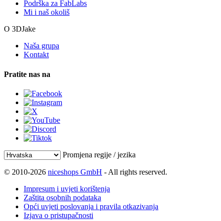
Podrška za FabLabs
Mi i naš okoliš
O 3DJake
Naša grupa
Kontakt
Pratite nas na
Promjena regije / jezika
© 2010-2026
niceshops GmbH
- All rights reserved.
Impresum i uvjeti korištenja
Zaštita osobnih podataka
Opći uvjeti poslovanja i pravila otkazivanja
Izjava o pristupačnosti