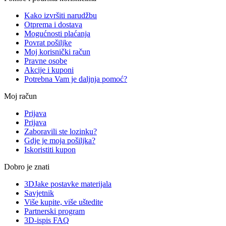
Kako izvršiti narudžbu
Otprema i dostava
Mogućnosti plaćanja
Povrat pošiljke
Moj korisnički račun
Pravne osobe
Akcije i kuponi
Potrebna Vam je daljnja pomoć?
Moj račun
Prijava
Prijava
Zaboravili ste lozinku?
Gdje je moja pošiljka?
Iskoristiti kupon
Dobro je znati
3DJake postavke materijala
Savjetnik
Više kupite, više uštedite
Partnerski program
3D-ispis FAQ