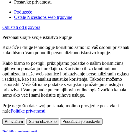
Postavke privatnosti
Poduzeće
Ostale Niceshops web trgovine
Odustati od ugovora
Personalizirajte svoje iskustvo kupnje
Kolačiće i druge tehnologije koristimo samo uz Vaš osobni pristanak
kako bismo Vam ponudili personalizirano iskustvo kupnje.
Kako bismo to postigli, prikupljamo podatke o našim korisnicima,
njihovom ponašanju i uređajima. Koristimo ih za kontinuiranu
optimizaciju naše web stranice i prikazivanje personaliziranih oglasa
i sadržaja, kao i za analizu statistike korištenja. Također možemo
usporediti Vaše šifrirane podatke s vanjskim pružateljima usluga i
prikazivati Vam ponude putem njihovih online oglašivačkih kanala
samo ako već i sami koristite njihove usluge.
Prije nego što date svoj pristanak, molimo provjerite postavke i
naše
Politike privatnosti
.
Prihvaćam
Samo obavezno
Podešavanje postavki
Politika privatnosti