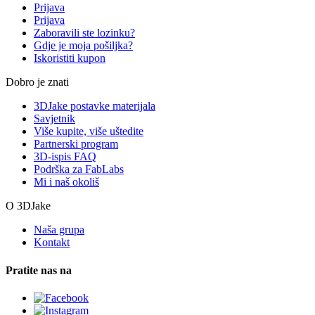
Prijava
Prijava
Zaboravili ste lozinku?
Gdje je moja pošiljka?
Iskoristiti kupon
Dobro je znati
3DJake postavke materijala
Savjetnik
Više kupite, više uštedite
Partnerski program
3D-ispis FAQ
Podrška za FabLabs
Mi i naš okoliš
O 3DJake
Naša grupa
Kontakt
Pratite nas na