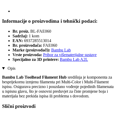
Informacije o proizvodima i tehnički podaci:
Br. proiz.
BL-FAE060
Sadržaj:
1 kom
EAN:
6937285513014
Br. proizvođača:
FAE060
Marke (proizvođači):
Bambu Lab
Vrste proizvoda:
Pribor za višematerijalne sustave
Specijalno za 3D printere:
Bambu Lab A2L
Opis
Bambu Lab Toolhead Filament Hub
središnja je komponenta za
besprijekornu izmjenu filamenta pri Multi-Color i Multi-Filament
ispisu. Osigurava precizno i pouzdano vođenje pojedinih filamenata
u ispisnu glavu, što je osnovni preduvjet za čiste promjene boja i
materijala bez prekida ispisa ili problema s dovodom.
Slični proizvodi