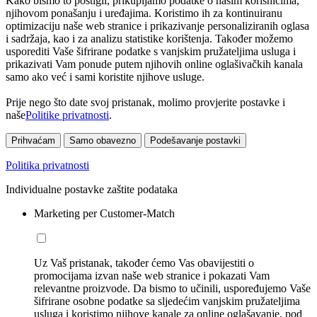
Kako bismo to postigli, prikupljamo podatke o našim korisnicima,
njihovom ponašanju i uređajima. Koristimo ih za kontinuiranu
optimizaciju naše web stranice i prikazivanje personaliziranih oglasa
i sadržaja, kao i za analizu statistike korištenja. Također možemo
usporediti Vaše šifrirane podatke s vanjskim pružateljima usluga i
prikazivati Vam ponude putem njihovih online oglašivačkih kanala
samo ako već i sami koristite njihove usluge.
Prije nego što date svoj pristanak, molimo provjerite postavke i
naše
Politike privatnosti
.
Prihvaćam
Samo obavezno
Podešavanje postavki
Politika privatnosti
Individualne postavke zaštite podataka
Marketing per Customer-Match
Uz Vaš pristanak, također ćemo Vas obavijestiti o
promocijama izvan naše web stranice i pokazati Vam
relevantne proizvode. Da bismo to učinili, uspoređujemo Vaše
šifrirane osobne podatke sa sljedećim vanjskim pružateljima
usluga i koristimo njihove kanale za online oglašavanje, pod