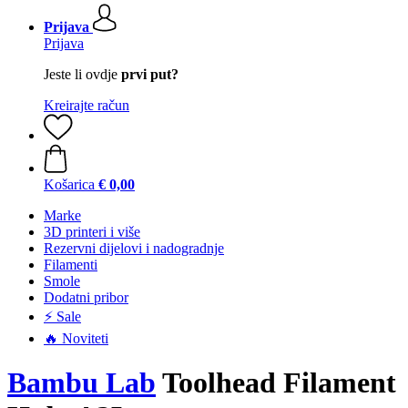
Prijava
Prijava
Jeste li ovdje
prvi put?
Kreirajte račun
Košarica
€ 0,00
Marke
3D printeri i više
Rezervni dijelovi i nadogradnje
Filamenti
Smole
Dodatni pribor
⚡ Sale
🔥 Noviteti
Bambu Lab
Toolhead Filament