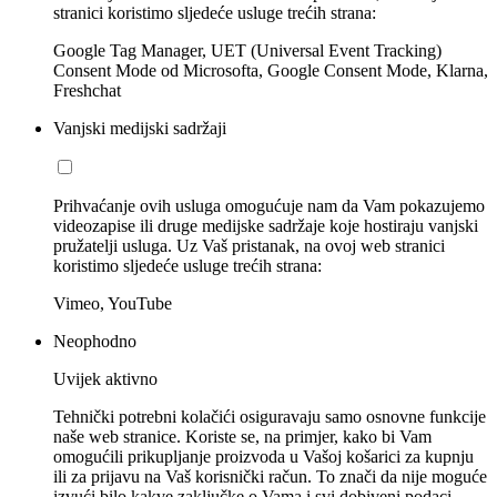
stranici koristimo sljedeće usluge trećih strana:
Google Tag Manager, UET (Universal Event Tracking)
Consent Mode od Microsofta, Google Consent Mode, Klarna,
Freshchat
Vanjski medijski sadržaji
Prihvaćanje ovih usluga omogućuje nam da Vam pokazujemo
videozapise ili druge medijske sadržaje koje hostiraju vanjski
pružatelji usluga. Uz Vaš pristanak, na ovoj web stranici
koristimo sljedeće usluge trećih strana:
Vimeo, YouTube
Neophodno
Uvijek aktivno
Tehnički potrebni kolačići osiguravaju samo osnovne funkcije
naše web stranice. Koriste se, na primjer, kako bi Vam
omogućili prikupljanje proizvoda u Vašoj košarici za kupnju
ili za prijavu na Vaš korisnički račun. To znači da nije moguće
izvući bilo kakve zaključke o Vama i svi dobiveni podaci