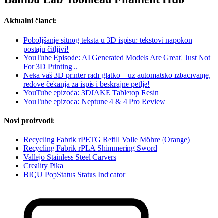
Aktualni članci:
Poboljšanje sitnog teksta u 3D ispisu: tekstovi napokon
postaju čitljivi!
YouTube Episode: AI Generated Models Are Great! Just Not
For 3D Printing...
Neka vaš 3D printer radi glatko – uz automatsko izbacivanje,
redove čekanja za ispis i beskrajne petlje!
YouTube epizoda: 3DJAKE Tabletop Resin
YouTube epizoda: Neptune 4 & 4 Pro Review
Novi proizvodi:
Recycling Fabrik rPETG Refill Volle Möhre (Orange)
Recycling Fabrik rPLA Shimmering Sword
Vallejo Stainless Steel Carvers
Creality Pika
BIQU PopStatus Status Indicator