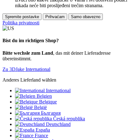
nikada neće biti proslijeđeni trećim stranama.
Spremite postavke
Prihvaćam
Samo obavezno
Politika privatnosti
Bist du im richtigen Shop?
Bitte wechsle zum Land
, das mit deiner Lieferadresse
übereinstimmt.
Zu 3DJake International
Anderes Lieferland wählen
International
Belgien
Belgique
België
България
Česká republika
Deutschland
España
France