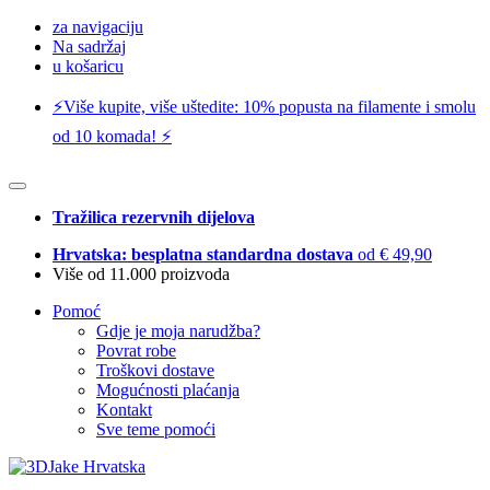
za navigaciju
Na sadržaj
u košaricu
⚡️Više kupite, više uštedite: 10% popusta na filamente i smolu
od 10 komada! ⚡️
Tražilica rezervnih dijelova
Hrvatska: besplatna standardna dostava
od € 49,90
Više od 11.000 proizvoda
Pomoć
Gdje je moja narudžba?
Povrat robe
Troškovi dostave
Mogućnosti plaćanja
Kontakt
Sve teme pomoći