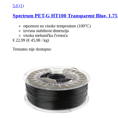
5.0 (1)
Spectrum
PET-​G HT100 Transparent Blue, 1,75
otpornost na visoke temperature (100°C)
izvrsna stabilnost dimenzija
visoka mehanička čvrstoća
€ 22,99
(€ 45,98 / kg)
Trenutno nije dostupno