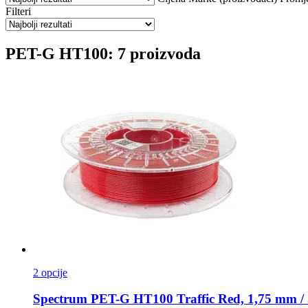
Filteri
PET-G HT100: 7 proizvoda
2 opcije
Spectrum
PET-​G HT100 Traffic Red, 1,75 mm / 