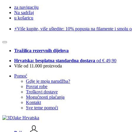
za navigaciju
Na sadržaj
u košaricu
⚡️Više kupite, više uštedite: 10% popusta na filamente i smolu 
Tražilica rezervnih dijelova
Hrvatska: besplatna standardna dostava
od € 49,90
Više od 11.000 proizvoda
Pomoć
Gdje je moja narudžba?
Povrat robe
Troškovi dostave
Mogućnosti plaćanja
Kontakt
Sve teme pomoći