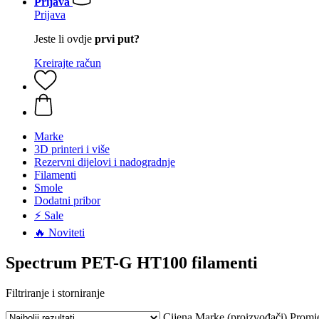
Prijava
Prijava
Jeste li ovdje
prvi put?
Kreirajte račun
Marke
3D printeri i više
Rezervni dijelovi i nadogradnje
Filamenti
Smole
Dodatni pribor
⚡ Sale
🔥 Noviteti
Spectrum PET-G HT100 filamenti
Filtriranje i storniranje
Cijena
Marke (proizvođači)
Promj