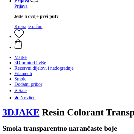
Prijava
Prijava
Jeste li ovdje
prvi put?
Kreirajte račun
Marke
3D printeri i više
Rezervni dijelovi i nadogradnje
Filamenti
Smole
Dodatni pribor
⚡ Sale
🔥 Noviteti
3DJAKE
Resin Colorant Transp
Smola transparentno narančaste boje