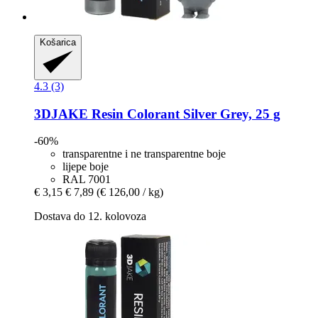
Košarica
4.3 (3)
3DJAKE
Resin Colorant Silver Grey, 25 g
-60%
transparentne i ne transparentne boje
lijepe boje
RAL 7001
€ 3,15
€ 7,89
(€ 126,00 / kg)
Dostava do 12. kolovoza