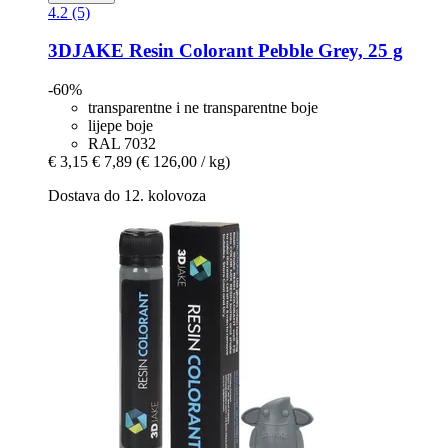
4.2 (5)
3DJAKE
Resin Colorant Pebble Grey, 25 g
-60%
transparentne i ne transparentne boje
lijepe boje
RAL 7032
€ 3,15
€ 7,89
(€ 126,00 / kg)
Dostava do 12. kolovoza