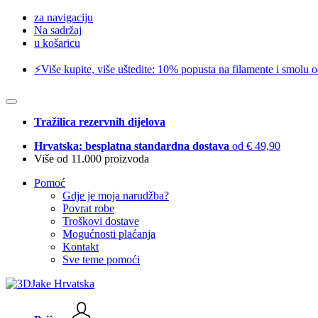
za navigaciju
Na sadržaj
u košaricu
⚡️Više kupite, više uštedite: 10% popusta na filamente i smolu 
Tražilica rezervnih dijelova
Hrvatska: besplatna standardna dostava
od € 49,90
Više od 11.000 proizvoda
Pomoć
Gdje je moja narudžba?
Povrat robe
Troškovi dostave
Mogućnosti plaćanja
Kontakt
Sve teme pomoći