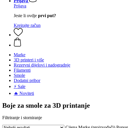
Prijava
Prijava
Jeste li ovdje
prvi put?
Kreirajte račun
Marke
3D printeri i više
Rezervni dijelovi i nadogradnje
Filamenti
Smole
Dodatni pribor
⚡ Sale
🔥 Noviteti
Boje za smole za 3D printanje
Filtriranje i storniranje
Cijena
Marke (proizvođači)
Popus