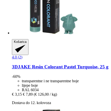
Košarica
4.0 (2)
3DJAKE
Resin Colorant Pastel Turquoise, 25 g
-60%
transparentne i ne transparentne boje
lijepe boje
RAL 6034
€ 3,15
€ 7,89
(€ 126,00 / kg)
Dostava do 12. kolovoza