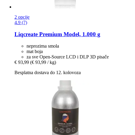
2 opcije
4.9 (7)
Liqcreate
Premium Model, 1.000 g
neprozirna smola
mat boja
za sve Open-Source LCD i DLP 3D pisače
€ 93,99
(€ 93,99 / kg)
Besplatna dostava do 12. kolovoza