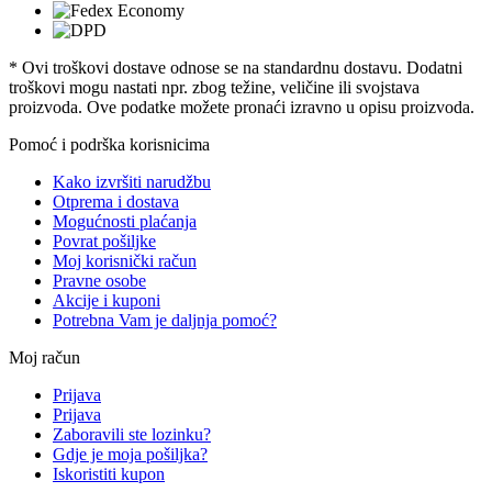
* Ovi troškovi dostave odnose se na standardnu ​​dostavu. Dodatni
troškovi mogu nastati npr. zbog težine, veličine ili svojstava
proizvoda. Ove podatke možete pronaći izravno u opisu proizvoda.
Pomoć i podrška korisnicima
Kako izvršiti narudžbu
Otprema i dostava
Mogućnosti plaćanja
Povrat pošiljke
Moj korisnički račun
Pravne osobe
Akcije i kuponi
Potrebna Vam je daljnja pomoć?
Moj račun
Prijava
Prijava
Zaboravili ste lozinku?
Gdje je moja pošiljka?
Iskoristiti kupon