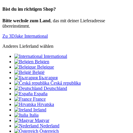
Bist du im richtigen Shop?
Bitte wechsle zum Land
, das mit deiner Lieferadresse
übereinstimmt.
Zu 3DJake International
Anderes Lieferland wählen
International
Belgien
Belgique
België
България
Česká republika
Deutschland
España
France
Hrvatska
Ireland
Italia
Magyar
Nederland
Österreich