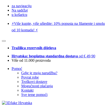
za navigaciju
Na sadržaj
u košaricu
⚡️Više kupite, više uštedite: 10% popusta na filamente i smolu
od 10 komada! ⚡️
Tražilica rezervnih dijelova
Hrvatska: besplatna standardna dostava
od € 49,90
Više od 11.000 proizvoda
Pomoć
Gdje je moja narudžba?
Povrat robe
Troškovi dostave
Mogućnosti plaćanja
Kontakt
Sve teme pomoći