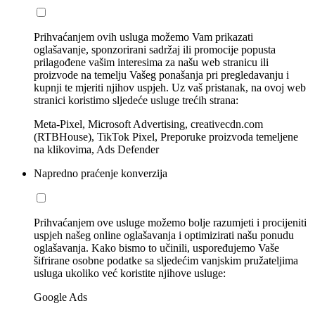
Prihvaćanjem ovih usluga možemo Vam prikazati
oglašavanje, sponzorirani sadržaj ili promocije popusta
prilagođene vašim interesima za našu web stranicu ili
proizvode na temelju Vašeg ponašanja pri pregledavanju i
kupnji te mjeriti njihov uspjeh. Uz vaš pristanak, na ovoj web
stranici koristimo sljedeće usluge trećih strana:
Meta-Pixel, Microsoft Advertising, creativecdn.com
(RTBHouse), TikTok Pixel, Preporuke proizvoda temeljene
na klikovima, Ads Defender
Napredno praćenje konverzija
Prihvaćanjem ove usluge možemo bolje razumjeti i procijeniti
uspjeh našeg online oglašavanja i optimizirati našu ponudu
oglašavanja. Kako bismo to učinili, uspoređujemo Vaše
šifrirane osobne podatke sa sljedećim vanjskim pružateljima
usluga ukoliko već koristite njihove usluge:
Google Ads