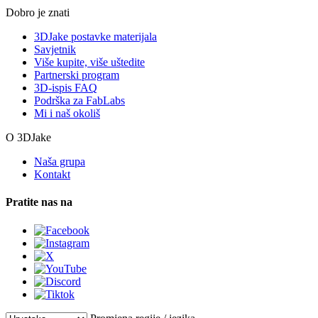
Dobro je znati
3DJake postavke materijala
Savjetnik
Više kupite, više uštedite
Partnerski program
3D-ispis FAQ
Podrška za FabLabs
Mi i naš okoliš
O 3DJake
Naša grupa
Kontakt
Pratite nas na