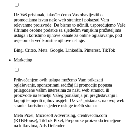
Uz Vaš pristanak, također ćemo Vas obavijestiti o
promocijama izvan naše web stranice i pokazati Vam
relevantne proizvode. Da bismo to učinili, uspoređujemo Vaše
šifrirane osobne podatke sa sljedećim vanjskim pružateljima
usluga i koristimo njihove kanale za online oglašavanje, pod
uvjetom da već koristite njihove usluge:
Bing, Criteo, Meta, Google, LinkedIn, Pinterest, TikTok
Marketing
Prihvaćanjem ovih usluga možemo Vam prikazati
oglašavanje, sponzorirani sadržaj ili promocije popusta
prilagođene vašim interesima za našu web stranicu ili
proizvode na temelju Vašeg ponašanja pri pregledavanju i
kupnji te mjeriti njihov uspjeh. Uz vaš pristanak, na ovoj web
stranici koristimo sljedeće usluge trećih strana:
Meta-Pixel, Microsoft Advertising, creativecdn.com
(RTBHouse), TikTok Pixel, Preporuke proizvoda temeljene
na klikovima, Ads Defender