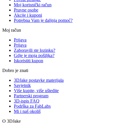
Moj korisnički račun
Pravne osobe
Akcije i kuponi
Potrebna Vam je daljnja pomoć?
Moj račun
Prijava
Prijava
Zaboravili ste lozinku?
Gdje je moja pošiljka?
Iskoristiti kupon
Dobro je znati
3DJake postavke materijala
Savjetnik
Više kupite, više uštedite
Partnerski program
3D-ispis FAQ
Podrška za FabLabs
Mi i naš okoliš
O 3DJake