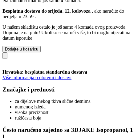
Na zalihama imamo još samo 4 komada.
Besplatna dostava do srijeda, 12. kolovoza
, ako naručite do
nedjelja u 23:59
.
U našem skladištu ostalo je još samo 4 komada ovog proizvoda.
Dopuna je na putu! Ukoliko se naruči više, to bi moglo utjecati na
datum isporuke.
Dodajte u košaricu
Hrvatska: besplatna standardna dostava
Više informacija o otpremi i dostavi
Značajke i prednosti
za dijelove mekog tkiva slične desnima
gumenog izleda
visoka preciznost
ružičasta boja
Često naručeno zajedno sa 3DJAKE Isopropanol, 1
l