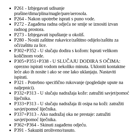
P261 - Izbjegavati udisanje
prašine/dima/plina/magle/pare/aerosola.
P264 - Nakon upotrebe isprati s puno vode.
P272 - Zagađena radna odjeća ne smije se iznositi izvan
radnog prostora.
P273 - Izbjegavati ispuštanje u okoliš.
P280 - Nositi zaštitne rukavice/zaštitno odijelo/zaštitu za
oči/zaštitu za lice.
P302+P352 - U slučaju dodira s kožom: Isprati velikom
količinom vode.
P305+P351+P338 - U SLUČAJU DODIRA S OČIMA:
oprezno ispirati vodom nekoliko minuta. Ukloniti kontaktne
leće ako ih nosite i ako se one lako uklanjaju. Nastaviti
ispirati.
P321 - Potrebno specifično rukovanje (pogledajte upute na
naljepnici).
P332+P313 - U slučaju nadražaja kože: zatražiti savjet/pomoć
liječnika.
P333+P313 - U slučaju nadražaja ili osipa na koži: zatražiti
savjet/pomoć liječnika.
P337+P313 - Ako nadražaj oka ne prestaje: zatražiti
savjet/pomoć liječnika.
P362+P364 - Skinuti zagađenu odjeću.
P391 - Sakupiti proliveno/rasuto.