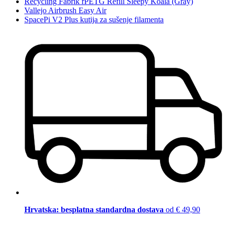
Recycling Fabrik rPETG Refill Sleepy Koala (Gray)
Vallejo Airbrush Easy Air
SpacePi V2 Plus kutija za sušenje filamenta
Hrvatska: besplatna standardna dostava
od € 49,90