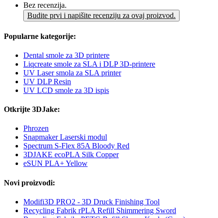
Bez recenzija.
Budite prvi i napišite recenziju za ovaj proizvod.
Popularne kategorije:
Dental smole za 3D printere
Liqcreate smole za SLA i DLP 3D-printere
UV Laser smola za SLA printer
UV DLP Resin
UV LCD smole za 3D ispis
Otkrijte 3DJake:
Phrozen
Snapmaker Laserski modul
Spectrum S-Flex 85A Bloody Red
3DJAKE ecoPLA Silk Copper
eSUN PLA+ Yellow
Novi proizvodi:
Modifi3D PRO2 - 3D Druck Finishing Tool
Recycling Fabrik rPLA Refill Shimmering Sword