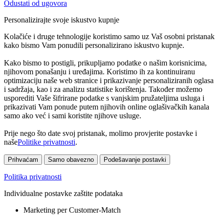
Odustati od ugovora
Personalizirajte svoje iskustvo kupnje
Kolačiće i druge tehnologije koristimo samo uz Vaš osobni pristanak
kako bismo Vam ponudili personalizirano iskustvo kupnje.
Kako bismo to postigli, prikupljamo podatke o našim korisnicima,
njihovom ponašanju i uređajima. Koristimo ih za kontinuiranu
optimizaciju naše web stranice i prikazivanje personaliziranih oglasa
i sadržaja, kao i za analizu statistike korištenja. Također možemo
usporediti Vaše šifrirane podatke s vanjskim pružateljima usluga i
prikazivati Vam ponude putem njihovih online oglašivačkih kanala
samo ako već i sami koristite njihove usluge.
Prije nego što date svoj pristanak, molimo provjerite postavke i
naše
Politike privatnosti
.
Prihvaćam
Samo obavezno
Podešavanje postavki
Politika privatnosti
Individualne postavke zaštite podataka
Marketing per Customer-Match