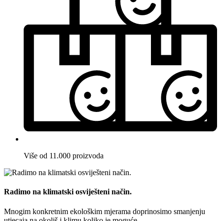
Više od 11.000 proizvoda
Radimo na klimatski osviješteni način.
Mnogim konkretnim ekološkim mjerama doprinosimo smanjenju
utjecaja na okoliš i klimu koliko je moguće.