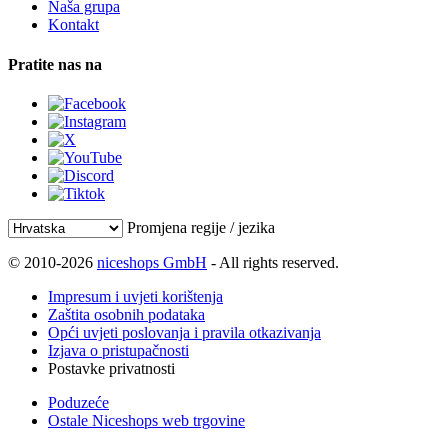
Naša grupa
Kontakt
Pratite nas na
Promjena regije / jezika
© 2010-2026
niceshops GmbH
- All rights reserved.
Impresum i uvjeti korištenja
Zaštita osobnih podataka
Opći uvjeti poslovanja i pravila otkazivanja
Izjava o pristupačnosti
Postavke privatnosti
Poduzeće
Ostale Niceshops web trgovine