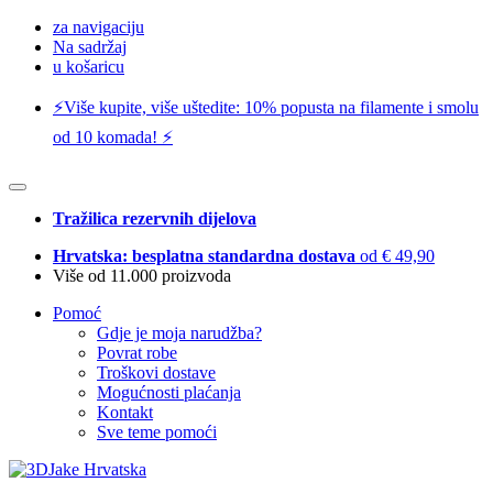
za navigaciju
Na sadržaj
u košaricu
⚡️Više kupite, više uštedite: 10% popusta na filamente i smolu
od 10 komada! ⚡️
Tražilica rezervnih dijelova
Hrvatska: besplatna standardna dostava
od € 49,90
Više od 11.000 proizvoda
Pomoć
Gdje je moja narudžba?
Povrat robe
Troškovi dostave
Mogućnosti plaćanja
Kontakt
Sve teme pomoći