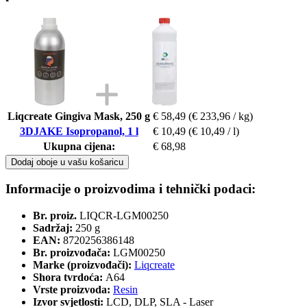
Liqcreate Gingiva Mask, 250 g
€ 58,49
(€ 233,96 / kg)
3DJAKE Isopropanol, 1 l
€ 10,49
(€ 10,49 / l)
Ukupna cijena:
€ 68,98
Dodaj oboje u vašu košaricu
Informacije o proizvodima i tehnički podaci:
Br. proiz.
LIQCR-LGM00250
Sadržaj:
250 g
EAN:
8720256386148
Br. proizvođača:
LGM00250
Marke (proizvođači):
Liqcreate
Shora tvrdoća:
A64
Vrste proizvoda:
Resin
Izvor svjetlosti:
LCD, DLP, SLA - Laser