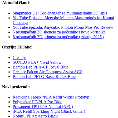
Aktualni članci:
Snapmaker U1: Toolchanger za multimaterijalni 3D ispis
YouTube Episode: Meet the Maker s Masterminds iza Kamui
Cosplaya
YouTube epizoda: Anycubic Photon Mono M5s Pro Review
5 pristupačnih 3D skenera za početnike i nove korisnike
6 pristupačnih 3D printera za početnike (izdanje 2025.)
Otkrijte 3DJake:
Creality
SUNLU PLA+ Vivid Yellow
Bambu Lab PLA-CF Royal Blue
Creality Falcon Air Compress Assist AC2
Bambu Lab PETG Basic Reflex Blue
Novi proizvodi:
Recycling Fabrik rPLA Refill Wilder Prototyp
Polymaker HT-PLA Pro Blue
Prusament TPU 95A Natural (NFC)
rPLA Refill Sparkling Night (Black-Glitter)
Nobufil PLAx Astro Black