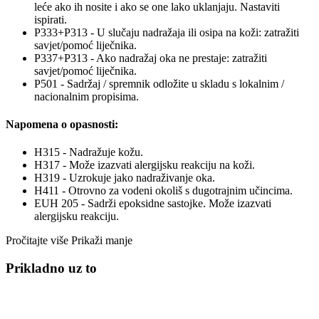
leće ako ih nosite i ako se one lako uklanjaju. Nastaviti
ispirati.
P333+P313 - U slučaju nadražaja ili osipa na koži: zatražiti
savjet/pomoć liječnika.
P337+P313 - Ako nadražaj oka ne prestaje: zatražiti
savjet/pomoć liječnika.
P501 - Sadržaj / spremnik odložite u skladu s lokalnim /
nacionalnim propisima.
Napomena o opasnosti:
H315 - Nadražuje kožu.
H317 - Može izazvati alergijsku reakciju na koži.
H319 - Uzrokuje jako nadraživanje oka.
H411 - Otrovno za vodeni okoliš s dugotrajnim učincima.
EUH 205 - Sadrži epoksidne sastojke. Može izazvati
alergijsku reakciju.
Pročitajte više
Prikaži manje
Prikladno uz to