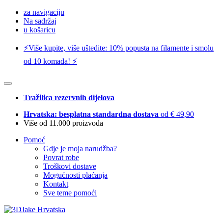
za navigaciju
Na sadržaj
u košaricu
⚡️Više kupite, više uštedite: 10% popusta na filamente i smolu
od 10 komada! ⚡️
Tražilica rezervnih dijelova
Hrvatska: besplatna standardna dostava
od € 49,90
Više od 11.000 proizvoda
Pomoć
Gdje je moja narudžba?
Povrat robe
Troškovi dostave
Mogućnosti plaćanja
Kontakt
Sve teme pomoći