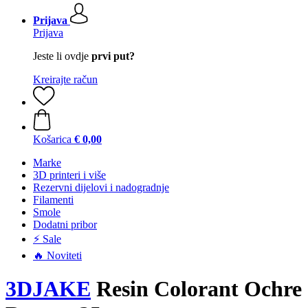
Prijava
Prijava
Jeste li ovdje
prvi put?
Kreirajte račun
Košarica
€ 0,00
Marke
3D printeri i više
Rezervni dijelovi i nadogradnje
Filamenti
Smole
Dodatni pribor
⚡ Sale
🔥 Noviteti
3DJAKE
Resin Colorant Ochre