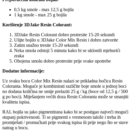
0,5 kg smole - max 12,5 g bojila
1 kg smole - max 25 g bojila
Korištenje 3DJake Resin Colorant:
3DJake Resin Colorant dobro protresite 15-20 sekundi
Ulijte bojilo u 3DJake Color Mix Resin i dobro zatvorite
Zatim snažno tresite 15-20 sekundi
Neka smola odstoji 5 minuta kako bi se uklonili mjehurići
zraka
Obojenu smolu dobro protresite prije svake upotrebe
Dodatne informacije:
Uz svaku bocu Color Mix Resin nalazi se prikladna bočica Resin
Coloranta. Moguće je kombinirati različite boje smole u jednoj boci
no dodana količina ne smije prelaziti 25 g / kg (boce od 12,5 g / 500
g po boci). Miješanjem većih doza Resin Coloranta može se smanjiti
kvaliteta ispisa.
RAL bojila su jako pigmentirana kako bi se postigao najveći mogući
stupanj pokrivenosti. Ti se pigmenti s vremenom talože i treba ih
promiješati / promućkati prije svakog ispisa ili prije nego što se stave
natrag u bocu.