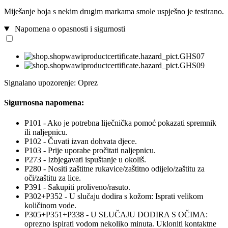
Miješanje boja s nekim drugim markama smole uspješno je testirano.
Napomena o opasnosti i sigurnosti
Signalano upozorenje: Oprez
Sigurnosna napomena:
P101 - Ako je potrebna liječnička pomoć pokazati spremnik
ili naljepnicu.
P102 - Čuvati izvan dohvata djece.
P103 - Prije uporabe pročitati naljepnicu.
P273 - Izbjegavati ispuštanje u okoliš.
P280 - Nositi zaštitne rukavice/zaštitno odijelo/zaštitu za
oči/zaštitu za lice.
P391 - Sakupiti proliveno/rasuto.
P302+P352 - U slučaju dodira s kožom: Isprati velikom
količinom vode.
P305+P351+P338 - U SLUČAJU DODIRA S OČIMA:
oprezno ispirati vodom nekoliko minuta. Ukloniti kontaktne