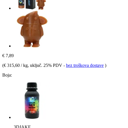
€ 7,89
(
€ 315,60 / kg
, uključ. 25% PDV
-
bez troškova dostave
)
Boja:
3DJAKE