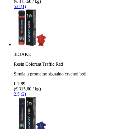
(€ 315,60 / kg)
5.0 (1)
3DJAKE
Resin Colorant Traffic Red
Smola u prometno signalno crvenoj boji
€ 7,89
(€ 315,60 / kg)
2.5 (2)