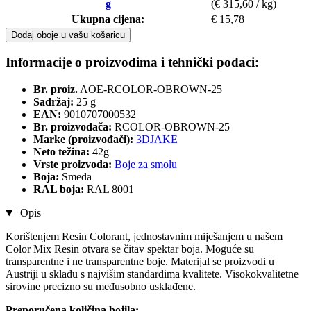
g
(€ 315,60 / kg)
Ukupna cijena:
€ 15,78
Dodaj oboje u vašu košaricu
Informacije o proizvodima i tehnički podaci:
Br. proiz.
AOE-RCOLOR-OBROWN-25
Sadržaj:
25 g
EAN:
9010707000532
Br. proizvođača:
RCOLOR-OBROWN-25
Marke (proizvođači):
3DJAKE
Neto težina:
42g
Vrste proizvoda:
Boje za smolu
Boja:
Smeđa
RAL boja:
RAL 8001
Opis
Korištenjem Resin Colorant, jednostavnim miješanjem u našem
Color Mix Resin otvara se čitav spektar boja. Moguće su
transparentne i ne transparentne boje. Materijal se proizvodi u
Austriji u skladu s najvišim standardima kvalitete. Visokokvalitetne
sirovine precizno su međusobno usklađene.
Preporučena količina bojila: