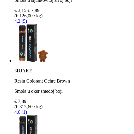
Smola u šljunkovitoj sivoj boji
€ 3,15
€ 7,89
(€ 126,00 / kg)
4.2 (5)
3DJAKE
Resin Colorant Ochre Brown
Smola u oker smeđoj boji
€ 7,89
(€ 315,60 / kg)
4.0 (1)