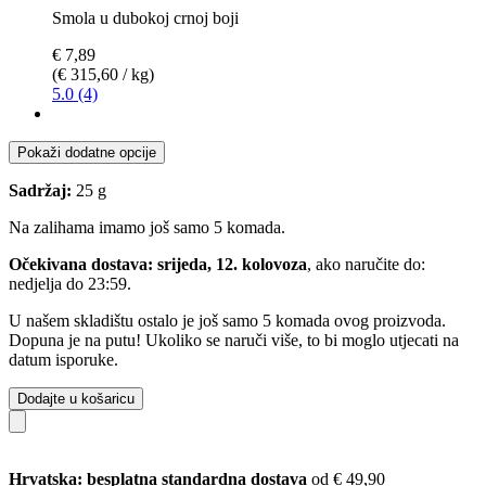
Smola u dubokoj crnoj boji
€ 7,89
(€ 315,60 / kg)
5.0 (4)
Pokaži dodatne opcije
Sadržaj:
25 g
Na zalihama imamo još samo 5 komada.
Očekivana dostava: srijeda, 12. kolovoza
, ako naručite do:
nedjelja do 23:59
.
U našem skladištu ostalo je još samo 5 komada ovog proizvoda.
Dopuna je na putu! Ukoliko se naruči više, to bi moglo utjecati na
datum isporuke.
Dodajte u košaricu
Hrvatska: besplatna standardna dostava
od € 49,90