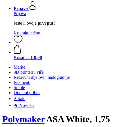
Prijava
Prijava
Jeste li ovdje
prvi put?
Kreirajte račun
Košarica
€ 0,00
Marke
3D printeri i više
Rezervni dijelovi i nadogradnje
Filamenti
Smole
Dodatni pribor
⚡ Sale
🔥 Noviteti
Polymaker
ASA White, 1,75