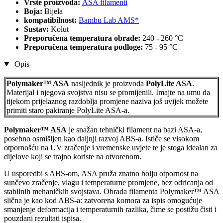
Vrste proizvoda:
ASA filamenti
Boja:
Bijela
kompatibilnost:
Bambu Lab AMS*
Sustav:
Kolut
Preporučena temperatura obrade:
240 - 260 °C
Preporučena temperatura podloge:
75 - 95 °C
Opis
Polymaker™ ASA
nasljednik je proizvoda
PolyLite ASA
.
Materijal i njegova svojstva nisu se promijenili. Imajte na umu da
tijekom prijelaznog razdoblja promjene naziva još uvijek možete
primiti staro pakiranje PolyLite ASA-a.
Polymaker™ ASA
je snažan tehnički filament na bazi ASA-a,
posebno osmišljen kao daljnji razvoj ABS-a. Ističe se visokom
otpornošću na UV zračenje i vremenske uvjete te je stoga idealan za
dijelove koji se trajno koriste na otvorenom.
U usporedbi s ABS-om, ASA pruža znatno bolju otpornost na
sunčevo zračenje, vlagu i temperaturne promjene, bez odricanja od
stabilnih mehaničkih svojstava. Obrada filamenta Polymaker™ ASA
slična je kao kod ABS-a: zatvorena komora za ispis omogućuje
smanjenje deformacija i temperaturnih razlika, čime se postižu čisti i
pouzdani rezultati ispisa.