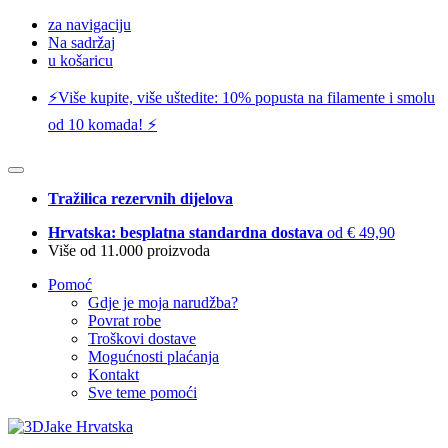
za navigaciju
Na sadržaj
u košaricu
⚡️Više kupite, više uštedite: 10% popusta na filamente i smolu
od 10 komada! ⚡️
Tražilica rezervnih dijelova
Hrvatska: besplatna standardna dostava
od € 49,90
Više od 11.000 proizvoda
Pomoć
Gdje je moja narudžba?
Povrat robe
Troškovi dostave
Mogućnosti plaćanja
Kontakt
Sve teme pomoći