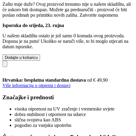
Zašto traje duže?
Ovaj proizvod trenutno nije u našem skladištu, ali
će uskoro biti dostupan. Možete ga prednaručiti - proizvod će biti
poslan odmah po primitku novih zaliha.
Zatvorite napomenu
Isporuka do srijeda, 23. rujna
U našem skladištu ostalo je još samo 0 komada ovog proizvoda.
Dopuna je na putu! Ukoliko se naruči više, to bi moglo utjecati na
datum isporuke.
Dodajte u košaricu
Hrvatska: besplatna standardna dostava
od € 49,90
Više informacija o otpremi i dostavi
Značajke i prednosti
visoka otpornost na UV zračenje i vremenske uvjete
dobra stabilnost i otpornost na udarce
slična svojstva kao ABS
pogodno za vanjsku upotrebu