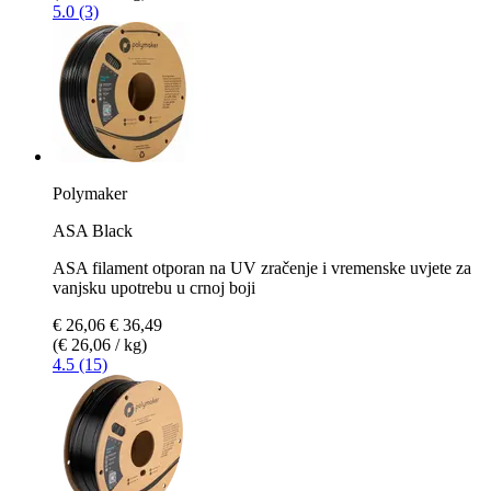
5.0 (3)
Polymaker
ASA Black
ASA filament otporan na UV zračenje i vremenske uvjete za
vanjsku upotrebu u crnoj boji
€ 26,06
€ 36,49
(€ 26,06 / kg)
4.5 (15)