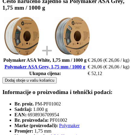
Često naručeno zajedno sa Polymaker ASA Grey,
1,75 mm / 1000 g
Polymaker ASA White, 1,75 mm / 1000 g
€ 26,06
(€ 26,06 / kg)
Polymaker ASA Grey, 1,75 mm / 1000 g
€ 26,06
(€ 26,06 / kg)
Ukupna cijena:
€ 52,12
Dodaj oboje u vašu košaricu
Informacije o proizvodima i tehnički podaci:
Br. proiz.
PM-PF01002
Sadržaj:
1.000 g
EAN:
6938936709954
Br. proizvođača:
PF01002
Marke (proizvođači):
Polymaker
Promjer:
1,75 mm