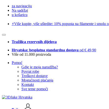
za navigaciju
Na sadržaj
u košaricu
⚡️Više kupite, više uštedite: 10% popusta na filamente i smolu 
Tražilica rezervnih dijelova
Hrvatska: besplatna standardna dostava
od € 49,90
Više od 11.000 proizvoda
Pomoć
Gdje je moja narudžba?
Povrat robe
Troškovi dostave
Mogućnosti plaćanja
Kontakt
Sve teme pomoći