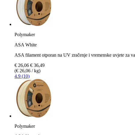
Polymaker
ASA White
ASA filament otporan na UV zračenje i vremenske uvjete za van
€ 26,06
€ 36,49
(€ 26,06 / kg)
4.9 (10)
Polymaker