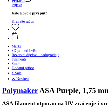
Prijava
Prijava
Jeste li ovdje
prvi put?
Kreirajte račun
Marke
3D printeri i više
Rezervni dijelovi i nadogradnje
Filamenti
Smole
Dodatni pribor
⚡ Sale
🔥 Noviteti
Polymaker
ASA Purple, 1,75 mm
ASA filament otporan na UV zračenje i vre