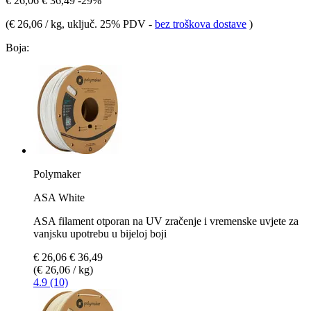
€ 26,06
€ 36,49
-29%
(
€ 26,06 / kg
, uključ. 25% PDV
-
bez troškova dostave
)
Boja:
Polymaker
ASA White
ASA filament otporan na UV zračenje i vremenske uvjete za
vanjsku upotrebu u bijeloj boji
€ 26,06
€ 36,49
(€ 26,06 / kg)
4.9 (10)