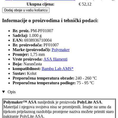
Ukupna cijena:
€ 52,12
Dodaj oboje u vašu košaricu
Informacije o proizvodima i tehnički podaci:
Br. proiz.
PM-PF01007
Sadržaj:
1.000 g
EAN:
6938936710004
Br. proizvođača:
PF01007
Marke (proizvođači):
Polymaker
Promjer:
1,75 mm
Vrste proizvoda:
ASA filamenti
Boja:
Narančasta
kompatibilnost:
Bambu Lab AMS*
Sustav:
Kolut
Preporučena temperatura obrade:
240 - 260 °C
Preporučena temperatura podloge:
75 - 95 °C
Opis
Polymaker™ ASA
nasljednik je proizvoda
PolyLite ASA
.
Materijal i njegova svojstva nisu se promijenili. Imajte na umu da
tijekom prijelaznog razdoblja promjene naziva možete primiti staro
pakiranje PolyLite ASA.