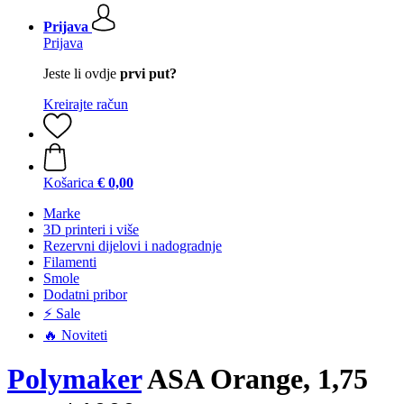
Prijava
Prijava
Jeste li ovdje
prvi put?
Kreirajte račun
Košarica
€ 0,00
Marke
3D printeri i više
Rezervni dijelovi i nadogradnje
Filamenti
Smole
Dodatni pribor
⚡ Sale
🔥 Noviteti
Polymaker
ASA Orange, 1,75