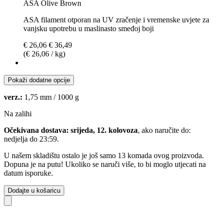
ASA Olive Brown
ASA filament otporan na UV zračenje i vremenske uvjete za
vanjsku upotrebu u maslinasto smeđoj boji
€ 26,06
€ 36,49
(€ 26,06 / kg)
Pokaži dodatne opcije
verz.:
1,75 mm / 1000 g
Na zalihi
Očekivana dostava: srijeda, 12. kolovoza
, ako naručite do:
nedjelja do 23:59
.
U našem skladištu ostalo je još samo 13 komada ovog proizvoda.
Dopuna je na putu! Ukoliko se naruči više, to bi moglo utjecati na
datum isporuke.
Dodajte u košaricu