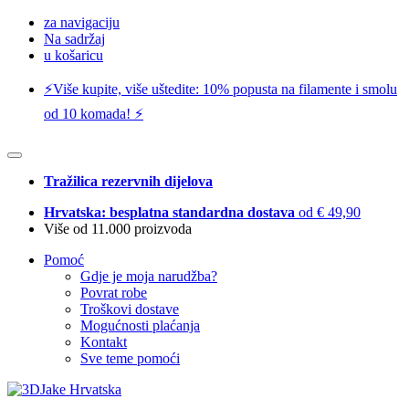
za navigaciju
Na sadržaj
u košaricu
⚡️Više kupite, više uštedite: 10% popusta na filamente i smolu
od 10 komada! ⚡️
Tražilica rezervnih dijelova
Hrvatska: besplatna standardna dostava
od € 49,90
Više od 11.000 proizvoda
Pomoć
Gdje je moja narudžba?
Povrat robe
Troškovi dostave
Mogućnosti plaćanja
Kontakt
Sve teme pomoći