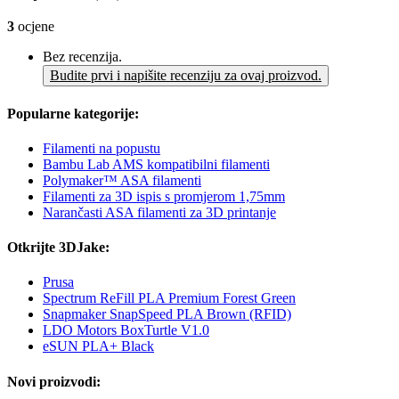
3
ocjene
Bez recenzija.
Budite prvi i napišite recenziju za ovaj proizvod.
Popularne kategorije:
Filamenti na popustu
Bambu Lab AMS kompatibilni filamenti
Polymaker™ ASA filamenti
Filamenti za 3D ispis s promjerom 1,75mm
Narančasti ASA filamenti za 3D printanje
Otkrijte 3DJake:
Prusa
Spectrum ReFill PLA Premium Forest Green
Snapmaker SnapSpeed PLA Brown (RFID)
LDO Motors BoxTurtle V1.0
eSUN PLA+ Black
Novi proizvodi: