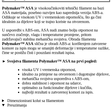
Polymaker™ ASA
je visokoučinkoviti tehnički filament na bazi
ASA materijala, posebno razvijen kao naprednija verzija ABS-a.
Odlikuje se visokom UV i vremenskom otpornošću, što ga čini
idealnim za dijelove koji se trajno koriste na otvorenom.
U usporedbi s ABS-om, ASA nudi znatno bolju otpornost na
sunčevo zračenje, vlagu i temperaturne promjene, pritom
zadržavajući stabilna mehanička svojstva. Obrada filamenta
Polymaker™ ASA
slična je obradi ABS-a: korištenjem zatvorene
komore za ispis mogu se smanjiti deformacije i temperaturne razlike,
čime se postižu čisti i pouzdani rezultati ispisa.
► Svojstva filamenta Polymaker™ ASA na prvi pogled:
visoka UV i vremenska otpornost,
idealno za primjene na otvorenom i dugotrajne dijelove,
mehanička svojstva usporediva s ABS-om,
dobra stabilnost i otpornost na udarce,
optimalno za funkcionalne dijelove i kućišta,
najbolji rezultati u zatvorenoj komori za ispis.
Dimenzionirani kolut sa filamentom
Preuzimanja