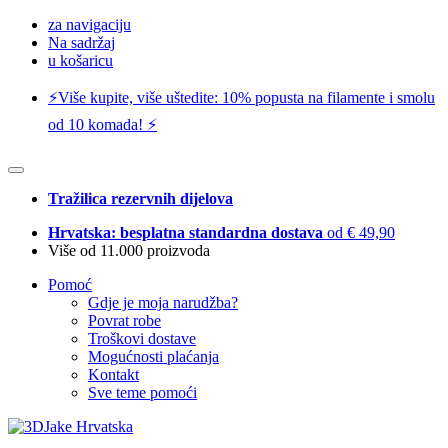
za navigaciju
Na sadržaj
u košaricu
⚡️Više kupite, više uštedite: 10% popusta na filamente i smolu
od 10 komada! ⚡️
Tražilica rezervnih dijelova
Hrvatska: besplatna standardna dostava
od € 49,90
Više od 11.000 proizvoda
Pomoć
Gdje je moja narudžba?
Povrat robe
Troškovi dostave
Mogućnosti plaćanja
Kontakt
Sve teme pomoći