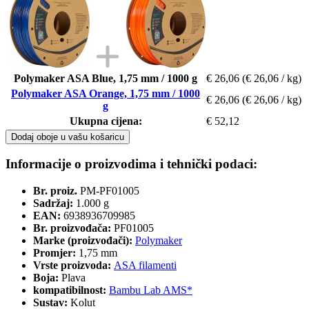
Polymaker ASA Blue, 1,75 mm / 1000 g
€ 26,06
(€ 26,06 / kg)
Polymaker ASA Orange, 1,75 mm / 1000
€ 26,06
(€ 26,06 / kg)
g
Ukupna cijena:
€ 52,12
Dodaj oboje u vašu košaricu
Informacije o proizvodima i tehnički podaci:
Br. proiz.
PM-PF01005
Sadržaj:
1.000 g
EAN:
6938936709985
Br. proizvođača:
PF01005
Marke (proizvođači):
Polymaker
Promjer:
1,75 mm
Vrste proizvoda:
ASA filamenti
Boja:
Plava
kompatibilnost:
Bambu Lab AMS*
Sustav:
Kolut