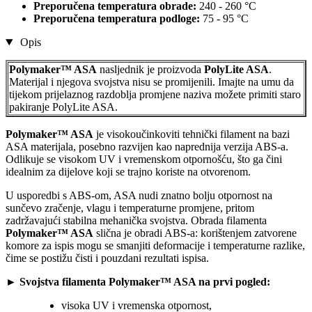
Preporučena temperatura obrade:
240 - 260 °C
Preporučena temperatura podloge:
75 - 95 °C
Opis
Polymaker™ ASA
nasljednik je proizvoda
PolyLite ASA
.
Materijal i njegova svojstva nisu se promijenili. Imajte na umu da
tijekom prijelaznog razdoblja promjene naziva možete primiti staro
pakiranje PolyLite ASA.
Polymaker™ ASA
je visokoučinkoviti tehnički filament na bazi
ASA materijala, posebno razvijen kao naprednija verzija ABS-a.
Odlikuje se visokom UV i vremenskom otpornošću, što ga čini
idealnim za dijelove koji se trajno koriste na otvorenom.
U usporedbi s ABS-om, ASA nudi znatno bolju otpornost na
sunčevo zračenje, vlagu i temperaturne promjene, pritom
zadržavajući stabilna mehanička svojstva. Obrada filamenta
Polymaker™ ASA
slična je obradi ABS-a: korištenjem zatvorene
komore za ispis mogu se smanjiti deformacije i temperaturne razlike,
čime se postižu čisti i pouzdani rezultati ispisa.
► Svojstva filamenta Polymaker™ ASA na prvi pogled:
visoka UV i vremenska otpornost,