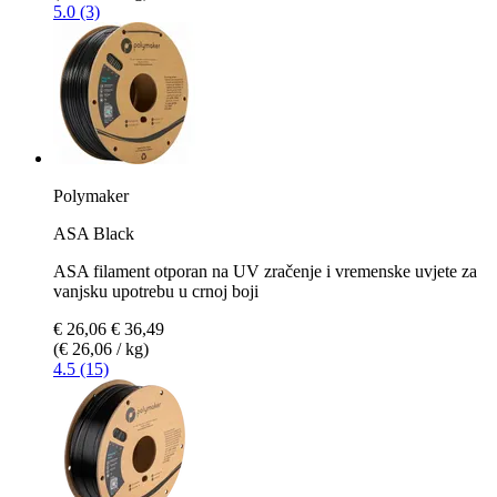
5.0 (3)
Polymaker
ASA Black
ASA filament otporan na UV zračenje i vremenske uvjete za
vanjsku upotrebu u crnoj boji
€ 26,06
€ 36,49
(€ 26,06 / kg)
4.5 (15)