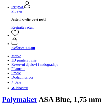
Prijava
Prijava
Jeste li ovdje
prvi put?
Kreirajte račun
Košarica
€ 0,00
Marke
3D printeri i više
Rezervni dijelovi i nadogradnje
Filamenti
Smole
Dodatni pribor
⚡ Sale
🔥 Noviteti
Polymaker
ASA Blue, 1,75 mm