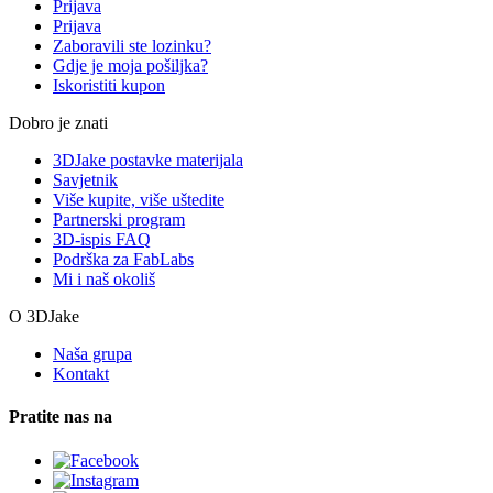
Prijava
Prijava
Zaboravili ste lozinku?
Gdje je moja pošiljka?
Iskoristiti kupon
Dobro je znati
3DJake postavke materijala
Savjetnik
Više kupite, više uštedite
Partnerski program
3D-ispis FAQ
Podrška za FabLabs
Mi i naš okoliš
O 3DJake
Naša grupa
Kontakt
Pratite nas na