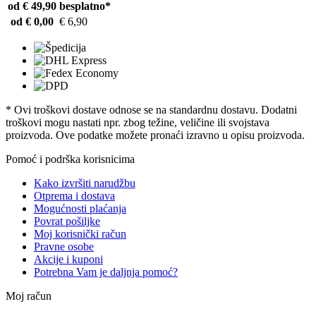
od € 49,90
besplatno*
od € 0,00
€ 6,90
* Ovi troškovi dostave odnose se na standardnu ​​dostavu. Dodatni
troškovi mogu nastati npr. zbog težine, veličine ili svojstava
proizvoda. Ove podatke možete pronaći izravno u opisu proizvoda.
Pomoć i podrška korisnicima
Kako izvršiti narudžbu
Otprema i dostava
Mogućnosti plaćanja
Povrat pošiljke
Moj korisnički račun
Pravne osobe
Akcije i kuponi
Potrebna Vam je daljnja pomoć?
Moj račun