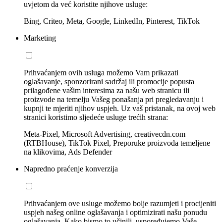
uvjetom da već koristite njihove usluge:
Bing, Criteo, Meta, Google, LinkedIn, Pinterest, TikTok
Marketing
Prihvaćanjem ovih usluga možemo Vam prikazati
oglašavanje, sponzorirani sadržaj ili promocije popusta
prilagođene vašim interesima za našu web stranicu ili
proizvode na temelju Vašeg ponašanja pri pregledavanju i
kupnji te mjeriti njihov uspjeh. Uz vaš pristanak, na ovoj web
stranici koristimo sljedeće usluge trećih strana:
Meta-Pixel, Microsoft Advertising, creativecdn.com
(RTBHouse), TikTok Pixel, Preporuke proizvoda temeljene
na klikovima, Ads Defender
Napredno praćenje konverzija
Prihvaćanjem ove usluge možemo bolje razumjeti i procijeniti
uspjeh našeg online oglašavanja i optimizirati našu ponudu
oglašavanja. Kako bismo to učinili, uspoređujemo Vaše