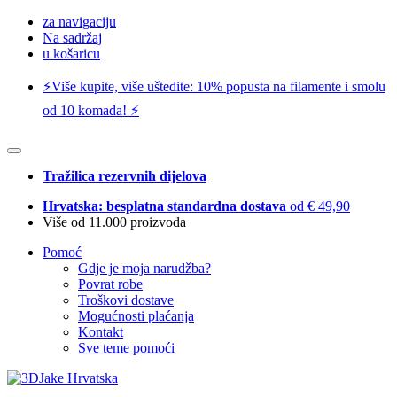
za navigaciju
Na sadržaj
u košaricu
⚡️Više kupite, više uštedite: 10% popusta na filamente i smolu
od 10 komada! ⚡️
Tražilica rezervnih dijelova
Hrvatska: besplatna standardna dostava
od € 49,90
Više od 11.000 proizvoda
Pomoć
Gdje je moja narudžba?
Povrat robe
Troškovi dostave
Mogućnosti plaćanja
Kontakt
Sve teme pomoći