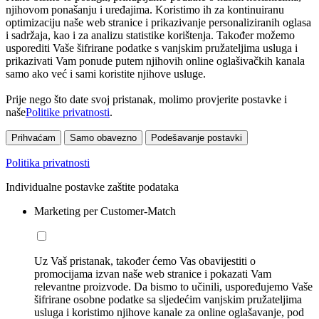
njihovom ponašanju i uređajima. Koristimo ih za kontinuiranu
optimizaciju naše web stranice i prikazivanje personaliziranih oglasa
i sadržaja, kao i za analizu statistike korištenja. Također možemo
usporediti Vaše šifrirane podatke s vanjskim pružateljima usluga i
prikazivati Vam ponude putem njihovih online oglašivačkih kanala
samo ako već i sami koristite njihove usluge.
Prije nego što date svoj pristanak, molimo provjerite postavke i
naše
Politike privatnosti
.
Prihvaćam
Samo obavezno
Podešavanje postavki
Politika privatnosti
Individualne postavke zaštite podataka
Marketing per Customer-Match
Uz Vaš pristanak, također ćemo Vas obavijestiti o
promocijama izvan naše web stranice i pokazati Vam
relevantne proizvode. Da bismo to učinili, uspoređujemo Vaše
šifrirane osobne podatke sa sljedećim vanjskim pružateljima
usluga i koristimo njihove kanale za online oglašavanje, pod