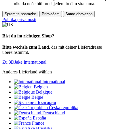
nikada neće biti proslijeđeni trećim stranama.
Spremite postavke
Prihvaćam
Samo obavezno
Politika privatnosti
Bist du im richtigen Shop?
Bitte wechsle zum Land
, das mit deiner Lieferadresse
übereinstimmt.
Zu 3DJake International
Anderes Lieferland wählen
International
Belgien
Belgique
België
България
Česká republika
Deutschland
España
France
Hrvatska