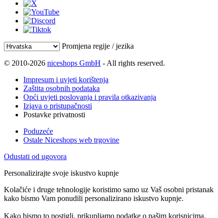
Promjena regije / jezika
© 2010-2026
niceshops GmbH
- All rights reserved.
Impresum i uvjeti korištenja
Zaštita osobnih podataka
Opći uvjeti poslovanja i pravila otkazivanja
Izjava o pristupačnosti
Postavke privatnosti
Poduzeće
Ostale Niceshops web trgovine
Odustati od ugovora
Personalizirajte svoje iskustvo kupnje
Kolačiće i druge tehnologije koristimo samo uz Vaš osobni pristanak
kako bismo Vam ponudili personalizirano iskustvo kupnje.
Kako bismo to postigli, prikupljamo podatke o našim korisnicima,