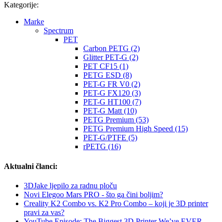
Kategorije:
Marke
Spectrum
PET
Carbon PETG (2)
Glitter PET-G (2)
PET CF15 (1)
PETG ESD (8)
PET-G FR V0 (2)
PET-G FX120 (3)
PET-G HT100 (7)
PET-G Matt (10)
PETG Premium (53)
PETG Premium High Speed (15)
PET-G/PTFE (5)
rPETG (16)
Aktualni članci:
3DJake ljepilo za radnu ploču
Novi Elegoo Mars PRO - što ga čini boljim?
Creality K2 Combo vs. K2 Pro Combo – koji je 3D printer
pravi za vas?
YouTube Episode: The Biggest 3D Printer We’ve EVER