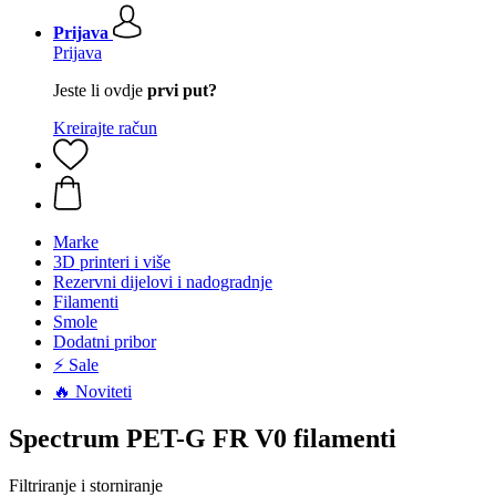
Prijava
Prijava
Jeste li ovdje
prvi put?
Kreirajte račun
Marke
3D printeri i više
Rezervni dijelovi i nadogradnje
Filamenti
Smole
Dodatni pribor
⚡ Sale
🔥 Noviteti
Spectrum PET-G FR V0 filamenti
Filtriranje i storniranje