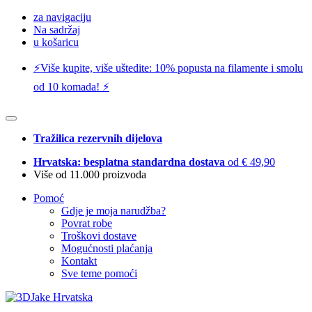
za navigaciju
Na sadržaj
u košaricu
⚡️Više kupite, više uštedite: 10% popusta na filamente i smolu
od 10 komada! ⚡️
Tražilica rezervnih dijelova
Hrvatska: besplatna standardna dostava
od € 49,90
Više od 11.000 proizvoda
Pomoć
Gdje je moja narudžba?
Povrat robe
Troškovi dostave
Mogućnosti plaćanja
Kontakt
Sve teme pomoći