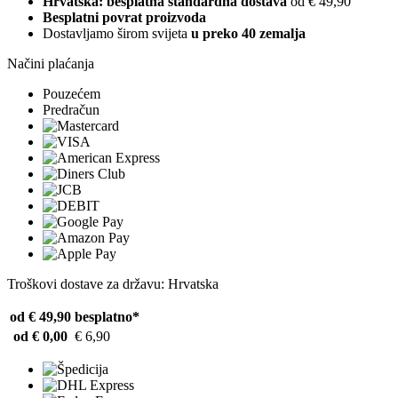
Hrvatska: besplatna standardna dostava
od € 49,90
Besplatni povrat proizvoda
Dostavljamo širom svijeta
u preko 40 zemalja
Načini plaćanja
Pouzećem
Predračun
Troškovi dostave za državu: Hrvatska
od € 49,90
besplatno*
od € 0,00
€ 6,90