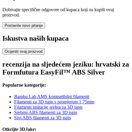
Dobivajte specifične odgovore od kupaca koji su kupili ovaj
proizvod.
Postavite novo pitanje
Iskustva naših kupaca
Ocijeniti ovaj proizvod
recenzija na sljedećem jeziku: hrvatski za
Formfutura EasyFil™ ABS Silver
Popularne kategorije:
Bambu Lab AMS kompatibilni filamenti
Filamenti za 3D ispis s promjerom 1,75mm
Filamenti imitacije srebra za 3D ispis
Srebrni ABS filamenti za 3D ispis
Sivi ABS filamenti za 3D ispis
Otkrijte 3DJake: