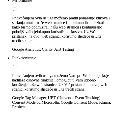
Performanse
Prihvaćanjem ovih usluga možemo pratiti ponašanje klikova i
surfanja unutar naše web stranice i anonimno ih analizirati
kako bismo optimizirali našu web stranicu i kontinuirano
poboljšavali cjelokupno korisničko iskustvo. Uz Vaš
pristanak, na ovoj web stranici koristimo sljedeće usluge
trećih strana:
Google Analytics, Clarity, A/B-Testing
Funkcioniranje
Prihvaćanjem ovih usluga možemo Vam pružiti funkcije koje
nadilaze osnovne funkcije i omogućuju Vam udobno
korištenje naše web stranice. Uz Vaš pristanak, na ovoj web
stranici koristimo sljedeće usluge trećih strana:
Google Tag Manager, UET (Universal Event Tracking)
Consent Mode od Microsofta, Google Consent Mode, Klarna,
Freshchat