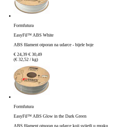
Formfutura
EasyFil™ ABS White
ABS filament otporan na udarce - bijele boje
€ 24,39
€ 30,49
(€ 32,52 / kg)
Formfutura
EasyFil™ ABS Glow in the Dark Green
ABS filament otporan na udarce koji svijetli u mraku