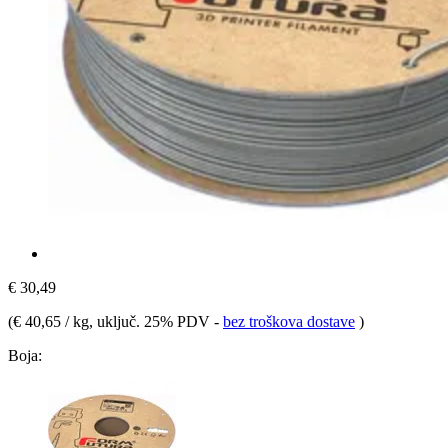
€ 30,49
(
€ 40,65 / kg
, uključ. 25% PDV
-
bez troškova dostave
)
Boja: