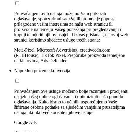
Prihvaćanjem ovih usluga možemo Vam prikazati
oglašavanje, sponzorirani sadržaj ili promocije popusta
prilagođene vašim interesima za našu web stranicu ili
proizvode na temelju Vašeg ponašanja pri pregledavanju i
kupnji te mjeriti njihov uspjeh. Uz vaš pristanak, na ovoj web
stranici koristimo sljedeće usluge trećih strana:
Meta-Pixel, Microsoft Advertising, creativecdn.com
(RTBHouse), TikTok Pixel, Preporuke proizvoda temeljene
na klikovima, Ads Defender
Napredno praćenje konverzija
Prihvaćanjem ove usluge možemo bolje razumjeti i procijeniti
uspjeh našeg online oglašavanja i optimizirati našu ponudu
oglašavanja. Kako bismo to učinili, uspoređujemo Vaše
šifrirane osobne podatke sa sljedećim vanjskim pružateljima
usluga ukoliko već koristite njihove usluge:
Google Ads