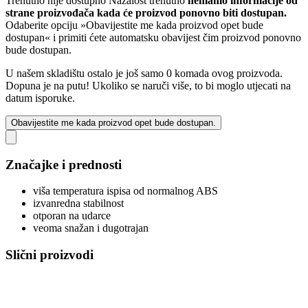
Trenutno nije dostupno
Nažalost trenutno
nemamo informacije od
strane proizvođača kada će proizvod ponovno biti dostupan.
Odaberite opciju »Obavijestite me kada proizvod opet bude
dostupan« i primiti ćete automatsku obavijest čim proizvod ponovno
bude dostupan.
U našem skladištu ostalo je još samo 0 komada ovog proizvoda.
Dopuna je na putu! Ukoliko se naruči više, to bi moglo utjecati na
datum isporuke.
Obavijestite me kada proizvod opet bude dostupan.
Značajke i prednosti
viša temperatura ispisa od normalnog ABS
izvanredna stabilnost
otporan na udarce
veoma snažan i dugotrajan
Slični proizvodi