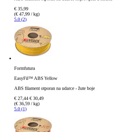
€ 35,99
(€ 47,99 / kg)
5.0 (2)
Formfutura
EasyFil™ ABS Yellow
ABS filament otporan na udarce - žute boje
€ 27,44
€ 30,49
(€ 36,59 / kg)
5.0 (1)