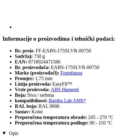
Informacije o proizvodima i tehnički podaci:
Br. proiz.
FF-EABS-175SLVR-00750
Sadržaj:
750 g
EAN:
8718924471586
Br. proizvođača:
EABS-175SLVR-00750
Marke (proizvođači):
Formfutura
Promjer:
1,75 mm
Linija proizvoda:
EasyFil™
Vrste proizvoda:
ABS filamenti
Boja:
Siva / srebrna
kompatibilnost:
Bambu Lab AMS*
RAL boja:
RAL 9006
Sustav:
Kolut
Preporučena temperatura obrade:
245 - 270 °C
Preporučena temperatura podloge:
90 - 110 °C
Opis