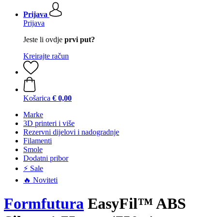
Prijava
Prijava
Jeste li ovdje
prvi put?
Kreirajte račun
Košarica
€ 0,00
Marke
3D printeri i više
Rezervni dijelovi i nadogradnje
Filamenti
Smole
Dodatni pribor
⚡ Sale
🔥 Noviteti
Formfutura
EasyFil™ ABS