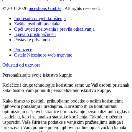
© 2010-2026
niceshops GmbH
- All rights reserved.
Impresum i uvjeti korištenja
Zaštita osobnih podataka
Opći uvjeti poslovanja i pravila otkazivanja
Izjava o pristupačnosti
Postavke privatnosti
Poduzeće
Ostale Niceshops web trgovine
Odustati od ugovora
Personalizirajte svoje iskustvo kupnje
Kolačiće i druge tehnologije koristimo samo uz Vaš osobni pristanak
kako bismo Vam ponudili personalizirano iskustvo kupnje.
Kako bismo to postigli, prikupljamo podatke o našim korisnicima,
njihovom ponašanju i uređajima. Koristimo ih za kontinuiranu
optimizaciju naše web stranice i prikazivanje personaliziranih oglasa
i sadržaja, kao i za analizu statistike korištenja. Također možemo
usporediti Vaše šifrirane podatke s vanjskim pružateljima usluga i
prikazivati Vam ponude putem njihovih online oglašivačkih kanala