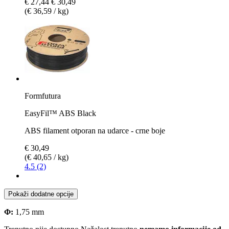
€ 27,44
€ 30,49
(€ 36,59 / kg)
Formfutura
EasyFil™ ABS Black
ABS filament otporan na udarce - crne boje
€ 30,49
(€ 40,65 / kg)
4.5 (2)
Pokaži dodatne opcije
Φ:
1,75 mm