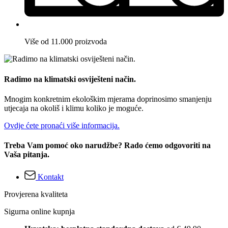
Više od 11.000 proizvoda
Radimo na klimatski osviješteni način.
Mnogim konkretnim ekološkim mjerama doprinosimo smanjenju
utjecaja na okoliš i klimu koliko je moguće.
Ovdje ćete pronaći više informacija.
Treba Vam pomoć oko narudžbe? Rado ćemo odgovoriti na
Vaša pitanja.
Kontakt
Provjerena kvaliteta
Sigurna online kupnja