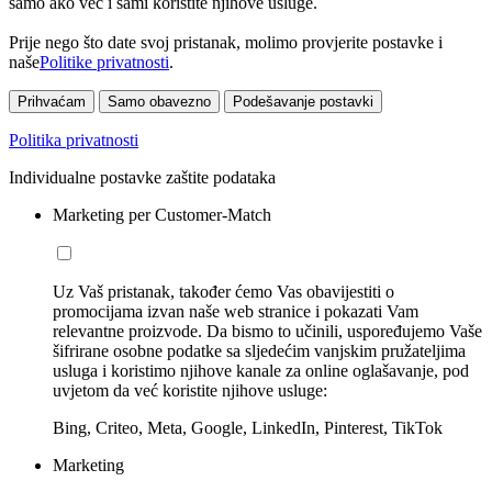
samo ako već i sami koristite njihove usluge.
Prije nego što date svoj pristanak, molimo provjerite postavke i
naše
Politike privatnosti
.
Prihvaćam
Samo obavezno
Podešavanje postavki
Politika privatnosti
Individualne postavke zaštite podataka
Marketing per Customer-Match
Uz Vaš pristanak, također ćemo Vas obavijestiti o
promocijama izvan naše web stranice i pokazati Vam
relevantne proizvode. Da bismo to učinili, uspoređujemo Vaše
šifrirane osobne podatke sa sljedećim vanjskim pružateljima
usluga i koristimo njihove kanale za online oglašavanje, pod
uvjetom da već koristite njihove usluge:
Bing, Criteo, Meta, Google, LinkedIn, Pinterest, TikTok
Marketing