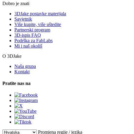
Dobro je znati
3DJake postavke materijala
Savjetnik
Više kupite, više uštedite
Partnerski program
3D-ispis FAQ
Podrška za FabLabs
Mi i naš okoliš
O 3DJake
Naša grupa
Kontakt
Pratite nas na
Promjena regije / jezika