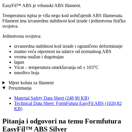
EasyFil™ ABS je vrhunski ABS filament.
Temperatura ispisa je viša nego kod uobičajenih ABS filamenata.
Filament ima izvanrednu stabilnost kod izrade i jedinstvena fizička
svojstva.
Jedinstvena svojstva:
izvanredna stabilnost kod izrade i ograničeno deformiranje
znatno veća otpornost na udarce od normalnog ABS
veoma snažan i dugotrajan
lagan
Vicat – temperatura omekšavanja od ± 103°C
mnoštvo boja
Mjere koluta za filament
Preuzimanja
Material Safety Data Sheet
(248,90 KB)
Technical Data Sheet_FormFutura EasyFil ABS
(1020,82
KB)
Pitanja i odgovori na temu Formfutura
EasyFil™ ABS Silver