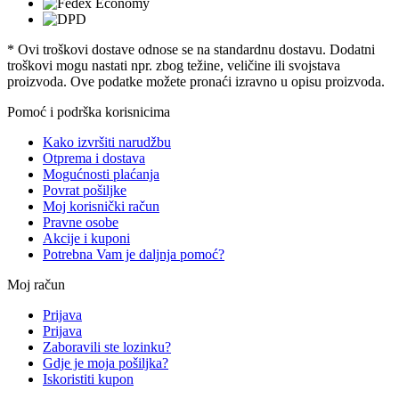
* Ovi troškovi dostave odnose se na standardnu ​​dostavu. Dodatni
troškovi mogu nastati npr. zbog težine, veličine ili svojstava
proizvoda. Ove podatke možete pronaći izravno u opisu proizvoda.
Pomoć i podrška korisnicima
Kako izvršiti narudžbu
Otprema i dostava
Mogućnosti plaćanja
Povrat pošiljke
Moj korisnički račun
Pravne osobe
Akcije i kuponi
Potrebna Vam je daljnja pomoć?
Moj račun
Prijava
Prijava
Zaboravili ste lozinku?
Gdje je moja pošiljka?
Iskoristiti kupon