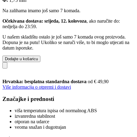
Φ:
1,75 mm
Na zalihama imamo još samo 7 komada.
Očekivana dostava: srijeda, 12. kolovoza
, ako naručite do:
nedjelja do 23:59
.
U našem skladištu ostalo je još samo 7 komada ovog proizvoda.
Dopuna je na putu! Ukoliko se naruči više, to bi moglo utjecati na
datum isporuke.
Dodajte u košaricu
Hrvatska: besplatna standardna dostava
od € 49,90
Više informacija o otpremi i dostavi
Značajke i prednosti
viša temperatura ispisa od normalnog ABS
izvanredna stabilnost
otporan na udarce
veoma snažan i dugotrajan