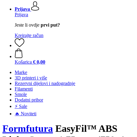
Prijava
Prijava
Jeste li ovdje
prvi put?
Kreirajte račun
Košarica
€ 0,00
Marke
3D printeri i više
Rezervni dijelovi i nadogradnje
Filamenti
Smole
Dodatni pribor
⚡ Sale
🔥 Noviteti
Formfutura
EasyFil™ ABS