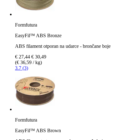
Formfutura
EasyFil™ ABS Bronze
ABS filament otporan na udarce - brončane boje
€ 27,44
€ 30,49
(€ 36,59 / kg)
3.7 (3)
Formfutura
EasyFil™ ABS Brown