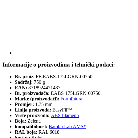
Informacije o proizvodima i tehnički podaci:
Br. proiz.
FF-EABS-175LGRN-00750
Sadržaj:
750 g
EAN:
8718924471487
Br. proizvođača:
EABS-175LGRN-00750
Marke (proizvođači):
Formfutura
Promjer:
1,75 mm
Linija proizvoda:
EasyFil™
Vrste proizvoda:
ABS filamenti
Boja:
Zelena
kompatibilnost:
Bambu Lab AMS*
RAL boja:
RAL 6018
Sustav:
Kolut