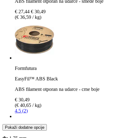
ABS filament otporan na udarce - smeđe boje
€ 27,44
€ 30,49
(€ 36,59 / kg)
Formfutura
EasyFil™ ABS Black
ABS filament otporan na udarce - crne boje
€ 30,49
(€ 40,65 / kg)
4.5 (2)
Pokaži dodatne opcije