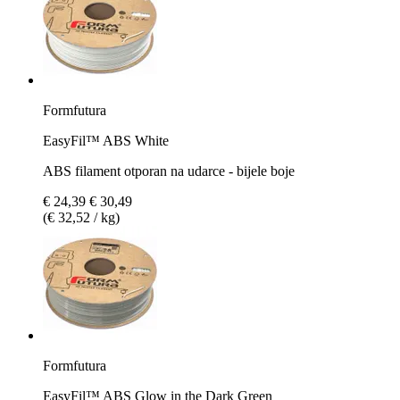
Formfutura
EasyFil™ ABS White
ABS filament otporan na udarce - bijele boje
€ 24,39
€ 30,49
(€ 32,52 / kg)
Formfutura
EasyFil™ ABS Glow in the Dark Green