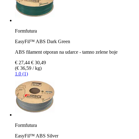
Formfutura
EasyFil™ ABS Dark Green
ABS filament otporan na udarce - tamno zelene boje
€ 27,44
€ 30,49
(€ 36,59 / kg)
1.0 (1)
Formfutura
EasyFil™ ABS Silver