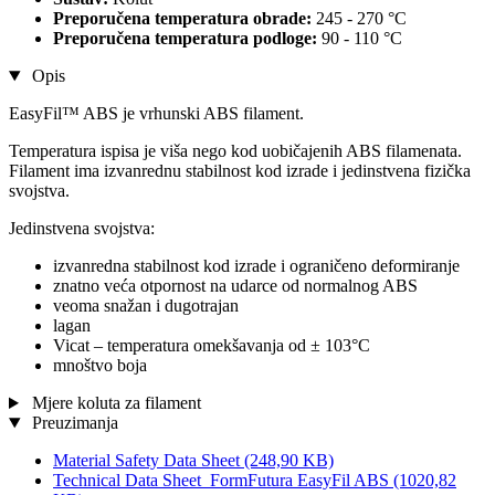
Preporučena temperatura obrade:
245 - 270 °C
Preporučena temperatura podloge:
90 - 110 °C
Opis
EasyFil™ ABS je vrhunski ABS filament.
Temperatura ispisa je viša nego kod uobičajenih ABS filamenata.
Filament ima izvanrednu stabilnost kod izrade i jedinstvena fizička
svojstva.
Jedinstvena svojstva:
izvanredna stabilnost kod izrade i ograničeno deformiranje
znatno veća otpornost na udarce od normalnog ABS
veoma snažan i dugotrajan
lagan
Vicat – temperatura omekšavanja od ± 103°C
mnoštvo boja
Mjere koluta za filament
Preuzimanja
Material Safety Data Sheet
(248,90 KB)
Technical Data Sheet_FormFutura EasyFil ABS
(1020,82