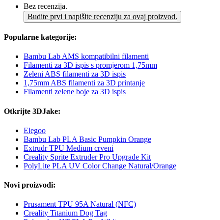
Bez recenzija.
Budite prvi i napišite recenziju za ovaj proizvod.
Popularne kategorije:
Bambu Lab AMS kompatibilni filamenti
Filamenti za 3D ispis s promjerom 1,75mm
Zeleni ABS filamenti za 3D ispis
1,75mm ABS filamenti za 3D printanje
Filamenti zelene boje za 3D ispis
Otkrijte 3DJake:
Elegoo
Bambu Lab PLA Basic Pumpkin Orange
Extrudr TPU Medium crveni
Creality Sprite Extruder Pro Upgrade Kit
PolyLite PLA UV Color Change Natural/Orange
Novi proizvodi:
Prusament TPU 95A Natural (NFC)
Creality Titanium Dog Tag