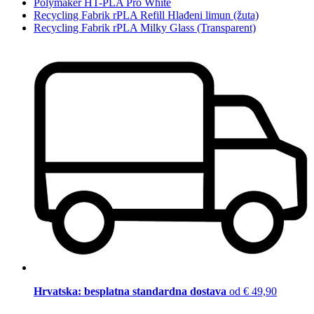
Polymaker HT-PLA Pro White
Recycling Fabrik rPLA Refill Hlađeni limun (žuta)
Recycling Fabrik rPLA Milky Glass (Transparent)
Hrvatska: besplatna standardna dostava
od € 49,90