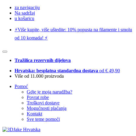
za navigaciju
Na sadržaj
u košaricu
⚡️Više kupite, više uštedite: 10% popusta na filamente i smolu
od 10 komada! ⚡️
Tražilica rezervnih dijelova
Hrvatska: besplatna standardna dostava
od € 49,90
Više od 11.000 proizvoda
Pomoć
Gdje je moja narudžba?
Povrat robe
Troškovi dostave
Mogućnosti plaćanja
Kontakt
Sve teme pomoći