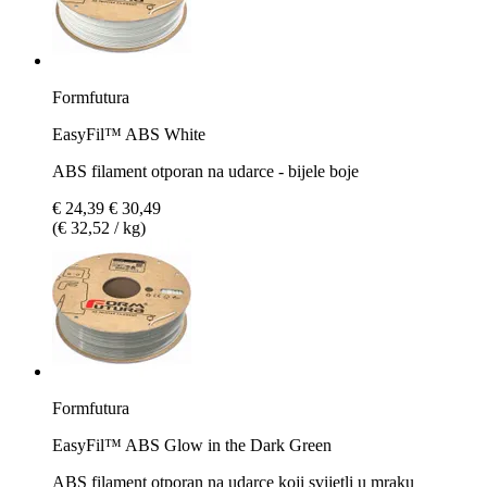
Formfutura
EasyFil™ ABS White
ABS filament otporan na udarce - bijele boje
€ 24,39
€ 30,49
(€ 32,52 / kg)
Formfutura
EasyFil™ ABS Glow in the Dark Green
ABS filament otporan na udarce koji svijetli u mraku