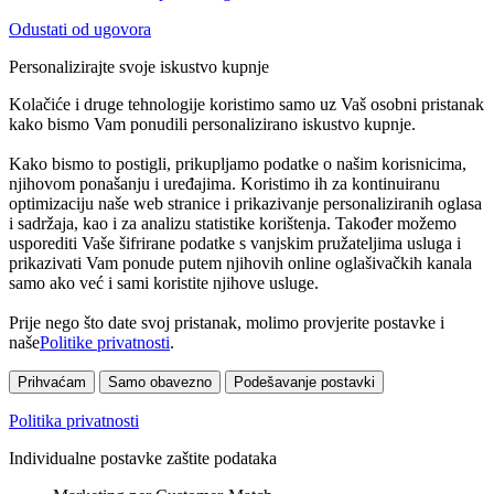
Odustati od ugovora
Personalizirajte svoje iskustvo kupnje
Kolačiće i druge tehnologije koristimo samo uz Vaš osobni pristanak
kako bismo Vam ponudili personalizirano iskustvo kupnje.
Kako bismo to postigli, prikupljamo podatke o našim korisnicima,
njihovom ponašanju i uređajima. Koristimo ih za kontinuiranu
optimizaciju naše web stranice i prikazivanje personaliziranih oglasa
i sadržaja, kao i za analizu statistike korištenja. Također možemo
usporediti Vaše šifrirane podatke s vanjskim pružateljima usluga i
prikazivati Vam ponude putem njihovih online oglašivačkih kanala
samo ako već i sami koristite njihove usluge.
Prije nego što date svoj pristanak, molimo provjerite postavke i
naše
Politike privatnosti
.
Prihvaćam
Samo obavezno
Podešavanje postavki
Politika privatnosti
Individualne postavke zaštite podataka