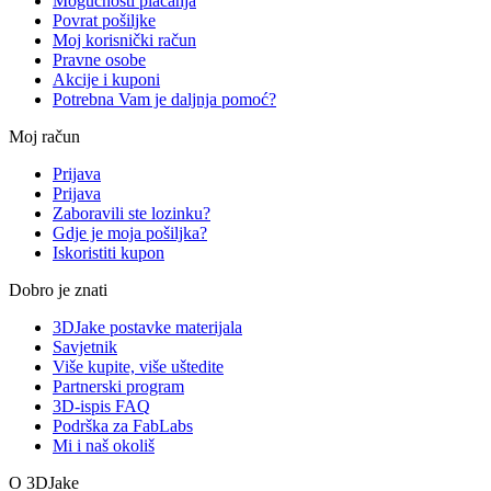
Mogućnosti plaćanja
Povrat pošiljke
Moj korisnički račun
Pravne osobe
Akcije i kuponi
Potrebna Vam je daljnja pomoć?
Moj račun
Prijava
Prijava
Zaboravili ste lozinku?
Gdje je moja pošiljka?
Iskoristiti kupon
Dobro je znati
3DJake postavke materijala
Savjetnik
Više kupite, više uštedite
Partnerski program
3D-ispis FAQ
Podrška za FabLabs
Mi i naš okoliš
O 3DJake