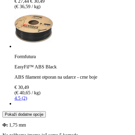
€ 27,44
€ 30,49
(€ 36,59 / kg)
Formfutura
EasyFil™ ABS Black
ABS filament otporan na udarce - crne boje
€ 30,49
(€ 40,65 / kg)
4.5 (2)
Pokaži dodatne opcije
Φ:
1,75 mm