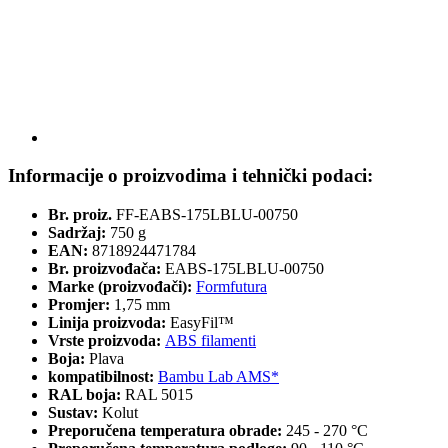
Informacije o proizvodima i tehnički podaci:
Br. proiz.
FF-EABS-175LBLU-00750
Sadržaj:
750 g
EAN:
8718924471784
Br. proizvođača:
EABS-175LBLU-00750
Marke (proizvođači):
Formfutura
Promjer:
1,75 mm
Linija proizvoda:
EasyFil™
Vrste proizvoda:
ABS filamenti
Boja:
Plava
kompatibilnost:
Bambu Lab AMS*
RAL boja:
RAL 5015
Sustav:
Kolut
Preporučena temperatura obrade:
245 - 270 °C