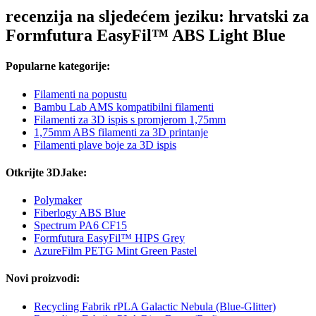
recenzija na sljedećem jeziku: hrvatski za
Formfutura EasyFil™ ABS Light Blue
Popularne kategorije:
Filamenti na popustu
Bambu Lab AMS kompatibilni filamenti
Filamenti za 3D ispis s promjerom 1,75mm
1,75mm ABS filamenti za 3D printanje
Filamenti plave boje za 3D ispis
Otkrijte 3DJake:
Polymaker
Fiberlogy ABS Blue
Spectrum PA6 CF15
Formfutura EasyFil™ HIPS Grey
AzureFilm PETG Mint Green Pastel
Novi proizvodi:
Recycling Fabrik rPLA Galactic Nebula (Blue-Glitter)