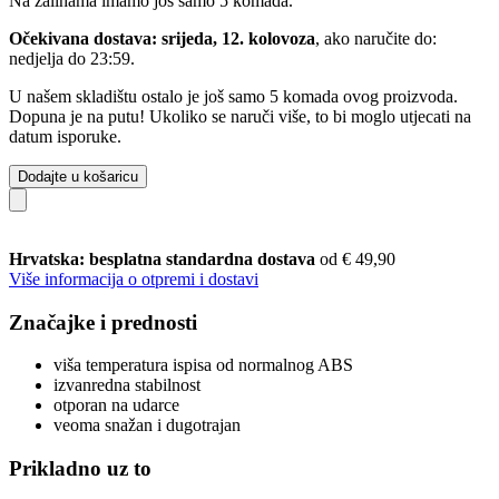
Na zalihama imamo još samo 5 komada.
Očekivana dostava: srijeda, 12. kolovoza
, ako naručite do:
nedjelja do 23:59
.
U našem skladištu ostalo je još samo 5 komada ovog proizvoda.
Dopuna je na putu! Ukoliko se naruči više, to bi moglo utjecati na
datum isporuke.
Dodajte u košaricu
Hrvatska: besplatna standardna dostava
od € 49,90
Više informacija o otpremi i dostavi
Značajke i prednosti
viša temperatura ispisa od normalnog ABS
izvanredna stabilnost
otporan na udarce
veoma snažan i dugotrajan
Prikladno uz to