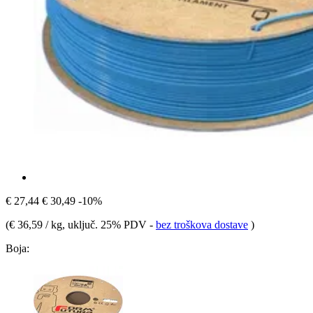
€ 27,44
€ 30,49
-10%
(
€ 36,59 / kg
, uključ. 25% PDV
-
bez troškova dostave
)
Boja: