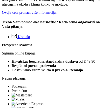
utjecaja na okoliš i klimu koliko je moguće.
Ovdje ćete pronaći više informacija.
Treba Vam pomoć oko narudžbe? Rado ćemo odgovoriti na
Vaša pitanja.
Kontakt
Provjerena kvaliteta
Sigurna online kupnja
Hrvatska: besplatna standardna dostava
od € 49,90
Besplatni povrat proizvoda
Dostavljamo širom svijeta
u preko 40 zemalja
Načini plaćanja
Pouzećem
Predračun