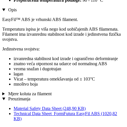
Preporučena temperatura podloge:
90 - 110 °C
Opis
EasyFil™ ABS je vrhunski ABS filament.
Temperatura ispisa je viša nego kod uobičajenih ABS filamenata.
Filament ima izvanrednu stabilnost kod izrade i jedinstvena fizička
svojstva.
Jedinstvena svojstva:
izvanredna stabilnost kod izrade i ograničeno deformiranje
znatno veća otpornost na udarce od normalnog ABS
veoma snažan i dugotrajan
lagan
Vicat – temperatura omekšavanja od ± 103°C
mnoštvo boja
Mjere koluta za filament
Preuzimanja
Material Safety Data Sheet
(248,90 KB)
Technical Data Sheet_FormFutura EasyFil ABS
(1020,82
KB)