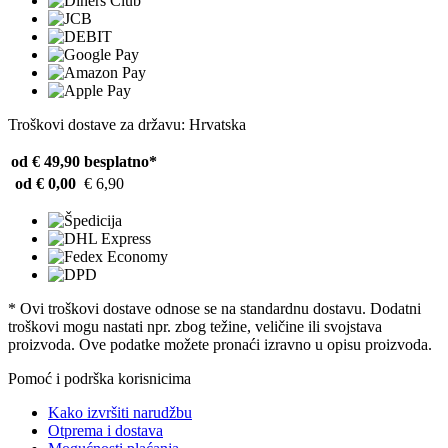
Troškovi dostave za državu: Hrvatska
od € 49,90
besplatno*
od € 0,00
€ 6,90
* Ovi troškovi dostave odnose se na standardnu ​​dostavu. Dodatni
troškovi mogu nastati npr. zbog težine, veličine ili svojstava
proizvoda. Ove podatke možete pronaći izravno u opisu proizvoda.
Pomoć i podrška korisnicima
Kako izvršiti narudžbu
Otprema i dostava