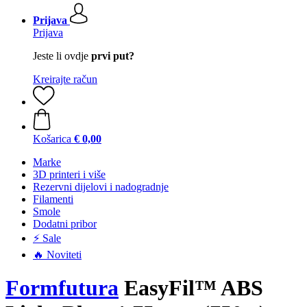
Prijava
Prijava
Jeste li ovdje
prvi put?
Kreirajte račun
Košarica
€ 0,00
Marke
3D printeri i više
Rezervni dijelovi i nadogradnje
Filamenti
Smole
Dodatni pribor
⚡ Sale
🔥 Noviteti
Formfutura
EasyFil™ ABS