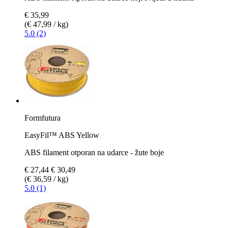
€ 35,99
(€ 47,99 / kg)
5.0 (2)
Formfutura
EasyFil™ ABS Yellow
ABS filament otporan na udarce - žute boje
€ 27,44
€ 30,49
(€ 36,59 / kg)
5.0 (1)