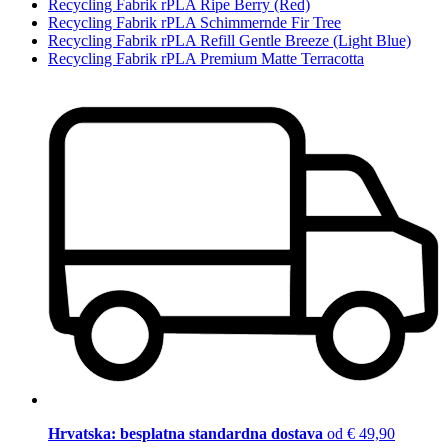
Recycling Fabrik rPLA Ripe Berry (Red)
Recycling Fabrik rPLA Schimmernde Fir Tree
Recycling Fabrik rPLA Refill Gentle Breeze (Light Blue)
Recycling Fabrik rPLA Premium Matte Terracotta
Hrvatska: besplatna standardna dostava
od € 49,90