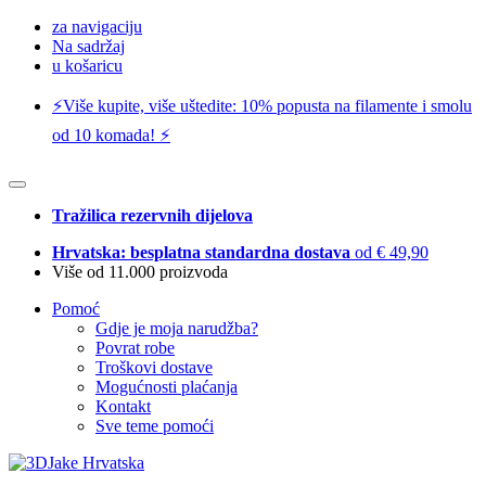
za navigaciju
Na sadržaj
u košaricu
⚡️Više kupite, više uštedite: 10% popusta na filamente i smolu
od 10 komada! ⚡️
Tražilica rezervnih dijelova
Hrvatska: besplatna standardna dostava
od € 49,90
Više od 11.000 proizvoda
Pomoć
Gdje je moja narudžba?
Povrat robe
Troškovi dostave
Mogućnosti plaćanja
Kontakt
Sve teme pomoći