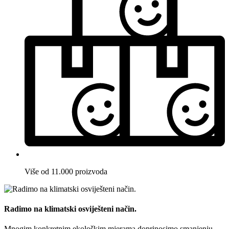
Više od 11.000 proizvoda
Radimo na klimatski osviješteni način.
Mnogim konkretnim ekološkim mjerama doprinosimo smanjenju