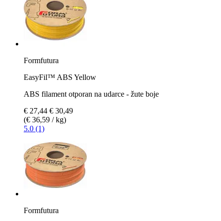
Formfutura
EasyFil™ ABS Yellow
ABS filament otporan na udarce - žute boje
€ 27,44
€ 30,49
(€ 36,59 / kg)
5.0 (1)
Formfutura