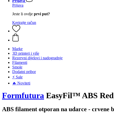
Prijava
Prijava
Jeste li ovdje
prvi put?
Kreirajte račun
Marke
3D printeri i više
Rezervni dijelovi i nadogradnje
Filamenti
Smole
Dodatni pribor
⚡ Sale
🔥 Noviteti
Formfutura
EasyFil™ ABS Red,
ABS filament otporan na udarce - crvene b