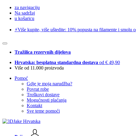
za navigaciju
Na sadržaj
u košaricu
⚡️Više kupite, više uštedite: 10% popusta na filamente i smolu 
Tražilica rezervnih dijelova
Hrvatska: besplatna standardna dostava
od € 49,90
Više od 11.000 proizvoda
Pomoć
Gdje je moja narudžba?
Povrat robe
Troškovi dostave
Mogućnosti plaćanja
Kontakt
Sve teme pomoći