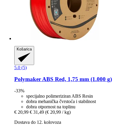
Košarica
5.0 (5)
Polymaker
ABS Red, 1,75 mm (1.000 g)
-33%
specijalno polimeriziran ABS Resin
dobra mehanička čvrstoća i stabilnost
dobra otpornost na toplinu
€ 20,99
€ 31,49
(€ 20,99 / kg)
Dostava do 12. kolovoza