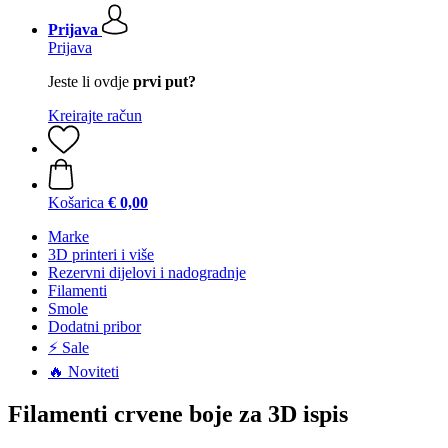
Prijava
Prijava
Jeste li ovdje
prvi put?
Kreirajte račun
Košarica
€ 0,00
Marke
3D printeri i više
Rezervni dijelovi i nadogradnje
Filamenti
Smole
Dodatni pribor
⚡ Sale
🔥 Noviteti
Filamenti crvene boje za 3D ispis