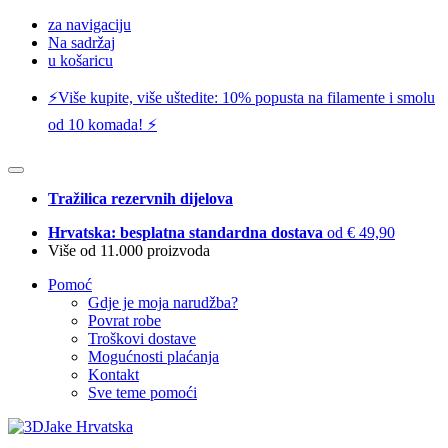
za navigaciju
Na sadržaj
u košaricu
⚡️Više kupite, više uštedite: 10% popusta na filamente i smolu
od 10 komada! ⚡️
Tražilica rezervnih dijelova
Hrvatska: besplatna standardna dostava
od € 49,90
Više od 11.000 proizvoda
Pomoć
Gdje je moja narudžba?
Povrat robe
Troškovi dostave
Mogućnosti plaćanja
Kontakt
Sve teme pomoći