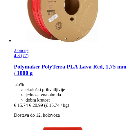
2 opcije
4.8 (77)
Polymaker
PolyTerra PLA Lava Red, 1,75 mm
/ 1000 g
-25%
ekološki prihvatljivije
jednostavna obrada
dobra krutost
€ 15,74
€ 20,99
(€ 15,74 / kg)
Dostava do 12. kolovoza