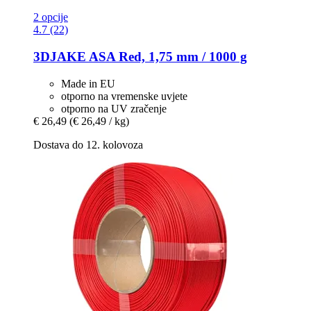
2 opcije
4.7 (22)
3DJAKE
ASA Red, 1,75 mm / 1000 g
Made in EU
otporno na vremenske uvjete
otporno na UV zračenje
€ 26,49
(€ 26,49 / kg)
Dostava do 12. kolovoza