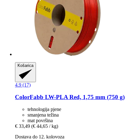
Košarica
4.9 (17)
ColorFabb
LW-​PLA Red, 1,75 mm (750 g)
tehnologija pjene
smanjena težina
mat površina
€ 33,49
(€ 44,65 / kg)
Dostava do 12. kolovoza