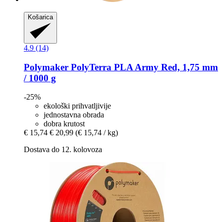
Košarica
4.9 (14)
Polymaker
PolyTerra PLA Army Red, 1,75 mm
/ 1000 g
-25%
ekološki prihvatljivije
jednostavna obrada
dobra krutost
€ 15,74
€ 20,99
(€ 15,74 / kg)
Dostava do 12. kolovoza