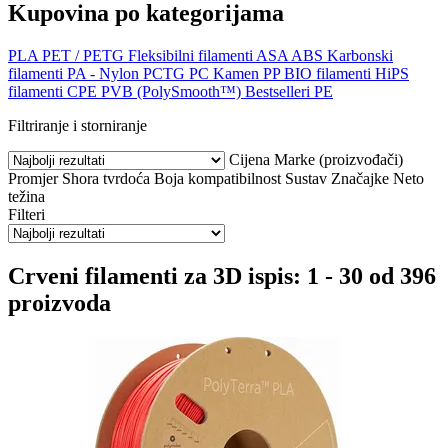
Kupovina po kategorijama
PLA
PET / PETG
Fleksibilni filamenti
ASA
ABS
Karbonski
filamenti
PA - Nylon
PCTG
PC
Kamen
PP
BIO filamenti
HiPS
filamenti
CPE
PVB (PolySmooth™)
Bestselleri
PE
Filtriranje i storniranje
Cijena
Marke (proizvođači)
Promjer
Shora tvrdoća
Boja
kompatibilnost
Sustav
Značajke
Neto
težina
Filteri
Crveni filamenti za 3D ispis: 1 - 30 od 396
proizvoda