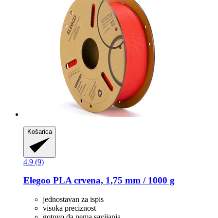
Košarica
4.9 (9)
Elegoo
PLA crvena, 1,75 mm / 1000 g
jednostavan za ispis
visoka preciznost
gotovo da nema savijanja