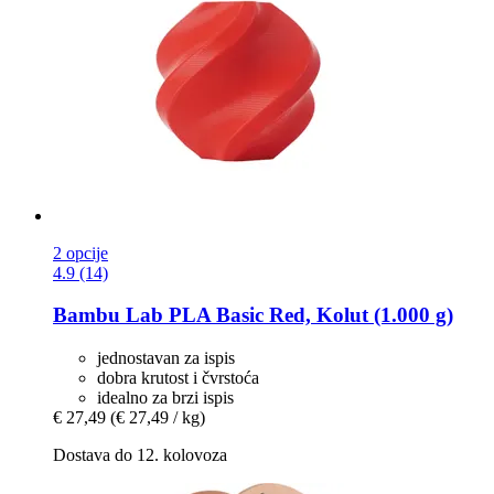
2 opcije
4.9 (14)
Bambu Lab
PLA Basic Red, Kolut (1.000 g)
jednostavan za ispis
dobra krutost i čvrstoća
idealno za brzi ispis
€ 27,49
(€ 27,49 / kg)
Dostava do 12. kolovoza