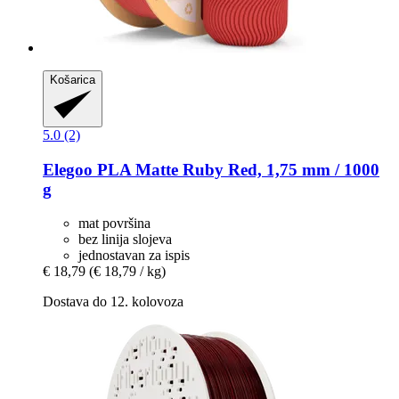
Košarica
5.0 (2)
Elegoo
PLA Matte Ruby Red, 1,75 mm / 1000
g
mat površina
bez linija slojeva
jednostavan za ispis
€ 18,79
(€ 18,79 / kg)
Dostava do 12. kolovoza