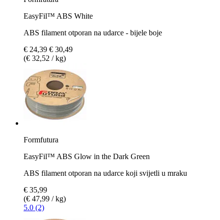
EasyFil™ ABS White
ABS filament otporan na udarce - bijele boje
€ 24,39
€ 30,49
(€ 32,52 / kg)
Formfutura
EasyFil™ ABS Glow in the Dark Green
ABS filament otporan na udarce koji svijetli u mraku
€ 35,99
(€ 47,99 / kg)
5.0 (2)