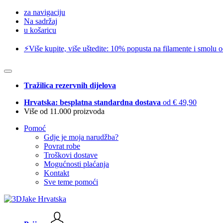
za navigaciju
Na sadržaj
u košaricu
⚡️Više kupite, više uštedite: 10% popusta na filamente i smolu 
Tražilica rezervnih dijelova
Hrvatska: besplatna standardna dostava
od € 49,90
Više od 11.000 proizvoda
Pomoć
Gdje je moja narudžba?
Povrat robe
Troškovi dostave
Mogućnosti plaćanja
Kontakt
Sve teme pomoći