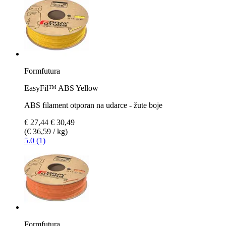
Formfutura
EasyFil™ ABS Yellow
ABS filament otporan na udarce - žute boje
€ 27,44
€ 30,49
(€ 36,59 / kg)
5.0 (1)
Formfutura