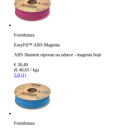
Formfutura
EasyFil™ ABS Magenta
ABS filament otporan na udarce - magenta boje
€ 30,49
(€ 40,65 / kg)
5.0 (1)
Formfutura