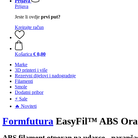
Prijava
Prijava
Jeste li ovdje
prvi put?
Kreirajte račun
Košarica
€ 0,00
Marke
3D printeri i više
Rezervni dijelovi i nadogradnje
Filamenti
Smole
Dodatni pribor
⚡ Sale
🔥 Noviteti
Formfutura
EasyFil™ ABS Oran
ABS filament otporan na udarce - narančas