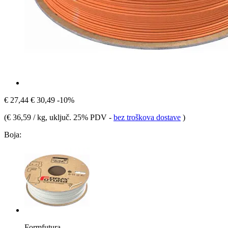
€ 27,44
€ 30,49
-10%
(
€ 36,59 / kg
, uključ. 25% PDV
-
bez troškova dostave
)
Boja:
Formfutura