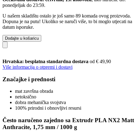
ponedjeljak do 23:59
.
U našem skladištu ostalo je još samo 89 komada ovog proizvoda.
Dopuna je na putu! Ukoliko se naruči više, to bi moglo utjecati na
datum isporuke.
Dodajte u košaricu
Hrvatska: besplatna standardna dostava
od € 49,90
Više informacija o otpremi i dostavi
Značajke i prednosti
mat završna obrada
netoksično
dobra mehanička svojstva
100% prirodni i obnovljivi resursi
Često naručeno zajedno sa Extrudr PLA NX2 Matt
Anthracite, 1,75 mm / 1000 g