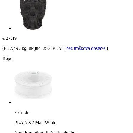
€ 27,49
(
€ 27,49 / kg
, uključ. 25% PDV
-
bez troškova dostave
)
Boja:
Extrudr
PLA NX2 Matt White
Next Evolution PLA u bijeloj boji