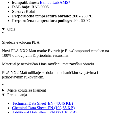
kompatibilnost:
Bambu Lab AMS*
RAL boja:
RAL 9005
Sustav:
Kolut
Preporučena temperatura obrade:
200 - 230 °C
Preporučena temperatura podloge:
20 - 60 °C
Opis
"
Sljedeća evolucija PLA.
Novi PLA NX2 Matt marke Extrudr je Bio-Compound temeljen na
100% obnovljivim & prirodnim resursima.
Materijal je netoksičan i ima savršenu mat završnu obradu.
PLA NX2 Matt odlikuje se dobrim mehaničkim svojstvima i
jednostavnim rukovanjem.
"
Mjere koluta za filament
Preuzimanja
Technical Data Sheet_EN
(40,46 KB)
Chemical Data Sheet_EN
(198,65 KB)
Additional Data Sheet_EN
(271,10 KB)