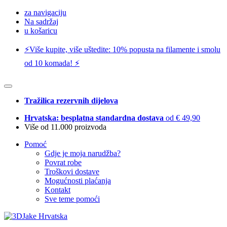
za navigaciju
Na sadržaj
u košaricu
⚡️Više kupite, više uštedite: 10% popusta na filamente i smolu
od 10 komada! ⚡️
Tražilica rezervnih dijelova
Hrvatska: besplatna standardna dostava
od € 49,90
Više od 11.000 proizvoda
Pomoć
Gdje je moja narudžba?
Povrat robe
Troškovi dostave
Mogućnosti plaćanja
Kontakt
Sve teme pomoći