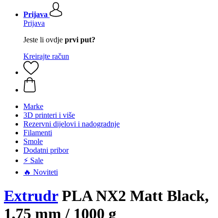
Prijava
Prijava
Jeste li ovdje
prvi put?
Kreirajte račun
Marke
3D printeri i više
Rezervni dijelovi i nadogradnje
Filamenti
Smole
Dodatni pribor
⚡ Sale
🔥 Noviteti
Extrudr
PLA NX2 Matt Black,
1,75 mm / 1000 g