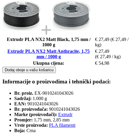
Extrudr PLA NX2 Matt Black, 1,75 mm /
€ 27,49
(€ 27,49 /
1000 g
kg)
Extrudr PLA NX2 Matt Anthracite, 1,75
€ 27,49
mm / 1000 g
(€ 27,49 / kg)
Ukupna cijena:
€ 54,98
Dodaj oboje u vašu košaricu
Informacije o proizvodima i tehnički podaci:
Br. proiz.
EX-9010241043026
Sadržaj:
1.000 g
EAN:
9010241043026
Br. proizvođača:
9010241043026
Marke (proizvođači):
Extrudr
Promjer:
1,75 mm, 2,85 mm
Vrste proizvoda:
PLA filamenti
Boja:
Crna