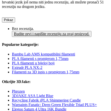
hrvatski jezik još nema niti jednu recenziju, ali možete pronaći 51
recenziju na drugom jeziku.
Prikaz
Bez recenzija.
Budite prvi i napišite recenziju za ovaj proizvod.
Popularne kategorije:
Bambu Lab AMS kompatibilni filamenti
PLA filamenti s promjerom 1,75mm
PLA filamenti u bijeloj boji
Extrudr PLA NX-2
Filamenti za 3D ispis s promjerom 1,75mm
Otkrijte 3DJake:
Phrozen
3DJAKE ASA Light Blue
Recycling Fabrik rPLA Shimmering Candle
Warpaints Fanatic: Deep Green Flexible Triad PLUS+
Elegoo Saturn 4 Ultra 16K Bundle