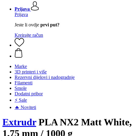
Prijava
Prijava
Jeste li ovdje
prvi put?
Kreirajte račun
Marke
3D printeri i više
Rezervni dijelovi i nadogradnje
Filamenti
Smole
Dodatni pribor
⚡ Sale
🔥 Noviteti
Extrudr
PLA NX2 Matt White,
1,75 mm / 1000 g