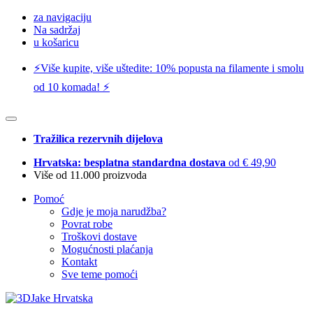
za navigaciju
Na sadržaj
u košaricu
⚡️Više kupite, više uštedite: 10% popusta na filamente i smolu
od 10 komada! ⚡️
Tražilica rezervnih dijelova
Hrvatska: besplatna standardna dostava
od € 49,90
Više od 11.000 proizvoda
Pomoć
Gdje je moja narudžba?
Povrat robe
Troškovi dostave
Mogućnosti plaćanja
Kontakt
Sve teme pomoći