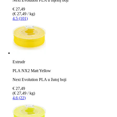
Next Evolution PLA u bijeloj boji
€ 27,49
(€ 27,49 / kg)
4.5 (101)
Extrudr
PLA NX2 Matt Yellow
Next Evolution PLA u žutoj boji
€ 27,49
(€ 27,49 / kg)
4.6 (22)