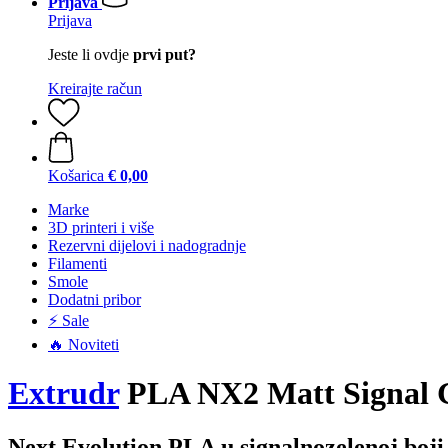
Prijava
Prijava
Jeste li ovdje
prvi put?
Kreirajte račun
Košarica
€ 0,00
Marke
3D printeri i više
Rezervni dijelovi i nadogradnje
Filamenti
Smole
Dodatni pribor
⚡ Sale
🔥 Noviteti
Extrudr
PLA NX2 Matt Signal G
Next Evolution PLA u signalnozelenoj boji