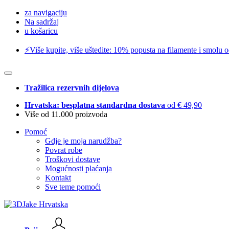
za navigaciju
Na sadržaj
u košaricu
⚡️Više kupite, više uštedite: 10% popusta na filamente i smolu 
Tražilica rezervnih dijelova
Hrvatska: besplatna standardna dostava
od € 49,90
Više od 11.000 proizvoda
Pomoć
Gdje je moja narudžba?
Povrat robe
Troškovi dostave
Mogućnosti plaćanja
Kontakt
Sve teme pomoći