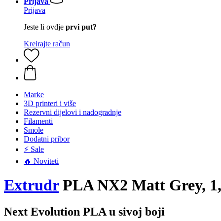
Prijava
Prijava
Jeste li ovdje
prvi put?
Kreirajte račun
Marke
3D printeri i više
Rezervni dijelovi i nadogradnje
Filamenti
Smole
Dodatni pribor
⚡ Sale
🔥 Noviteti
Extrudr
PLA NX2 Matt Grey, 1,
Next Evolution PLA u sivoj boji