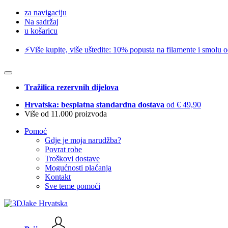
za navigaciju
Na sadržaj
u košaricu
⚡️Više kupite, više uštedite: 10% popusta na filamente i smolu 
Tražilica rezervnih dijelova
Hrvatska: besplatna standardna dostava
od € 49,90
Više od 11.000 proizvoda
Pomoć
Gdje je moja narudžba?
Povrat robe
Troškovi dostave
Mogućnosti plaćanja
Kontakt
Sve teme pomoći