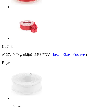
€ 27,49
(
€ 27,49 / kg
, uključ. 25% PDV
-
bez troškova dostave
)
Boja:
Extrudr