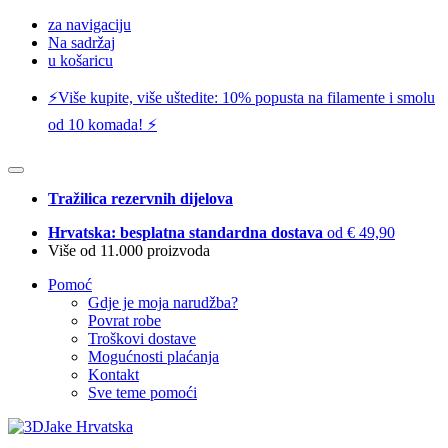
za navigaciju
Na sadržaj
u košaricu
⚡️Više kupite, više uštedite: 10% popusta na filamente i smolu
od 10 komada! ⚡️
Tražilica rezervnih dijelova
Hrvatska: besplatna standardna dostava
od € 49,90
Više od 11.000 proizvoda
Pomoć
Gdje je moja narudžba?
Povrat robe
Troškovi dostave
Mogućnosti plaćanja
Kontakt
Sve teme pomoći