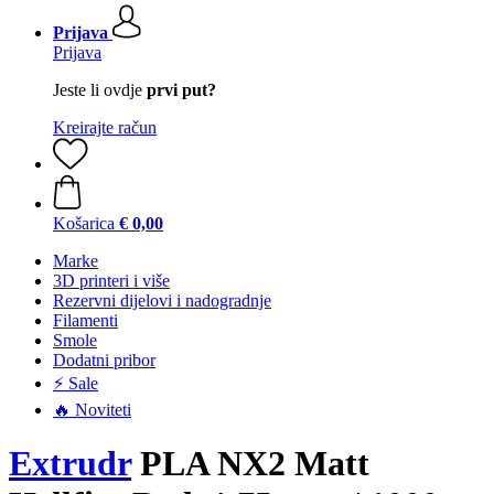
Prijava
Prijava
Jeste li ovdje
prvi put?
Kreirajte račun
Košarica
€ 0,00
Marke
3D printeri i više
Rezervni dijelovi i nadogradnje
Filamenti
Smole
Dodatni pribor
⚡ Sale
🔥 Noviteti
Extrudr
PLA NX2 Matt