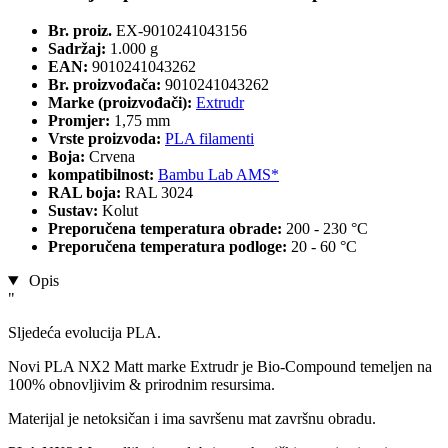
Br. proiz.
EX-9010241043156
Sadržaj:
1.000 g
EAN:
9010241043262
Br. proizvođača:
9010241043262
Marke (proizvođači):
Extrudr
Promjer:
1,75 mm
Vrste proizvoda:
PLA filamenti
Boja:
Crvena
kompatibilnost:
Bambu Lab AMS*
RAL boja:
RAL 3024
Sustav:
Kolut
Preporučena temperatura obrade:
200 - 230 °C
Preporučena temperatura podloge:
20 - 60 °C
Opis
"
Sljedeća evolucija PLA.
Novi PLA NX2 Matt marke Extrudr je Bio-Compound temeljen na
100% obnovljivim & prirodnim resursima.
Materijal je netoksičan i ima savršenu mat završnu obradu.