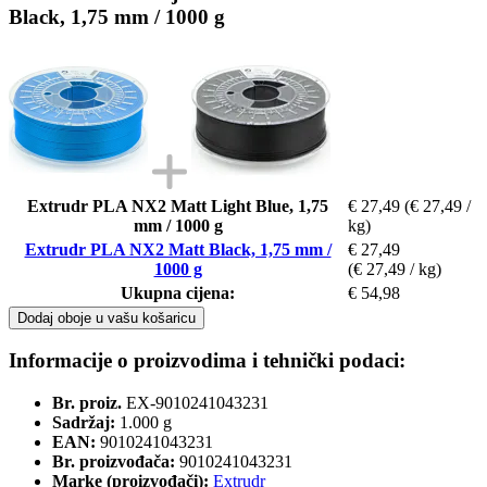
Black, 1,75 mm / 1000 g
Extrudr PLA NX2 Matt Light Blue, 1,75
€ 27,49
(€ 27,49 /
mm / 1000 g
kg)
Extrudr PLA NX2 Matt Black, 1,75 mm /
€ 27,49
1000 g
(€ 27,49 / kg)
Ukupna cijena:
€ 54,98
Dodaj oboje u vašu košaricu
Informacije o proizvodima i tehnički podaci:
Br. proiz.
EX-9010241043231
Sadržaj:
1.000 g
EAN:
9010241043231
Br. proizvođača:
9010241043231
Marke (proizvođači):
Extrudr