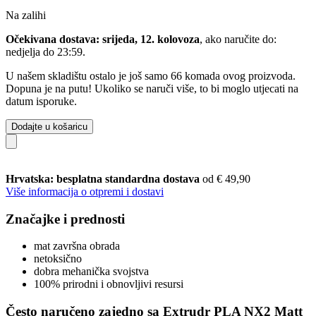
Na zalihi
Očekivana dostava: srijeda, 12. kolovoza
, ako naručite do:
nedjelja do 23:59
.
U našem skladištu ostalo je još samo 66 komada ovog proizvoda.
Dopuna je na putu! Ukoliko se naruči više, to bi moglo utjecati na
datum isporuke.
Dodajte u košaricu
Hrvatska: besplatna standardna dostava
od € 49,90
Više informacija o otpremi i dostavi
Značajke i prednosti
mat završna obrada
netoksično
dobra mehanička svojstva
100% prirodni i obnovljivi resursi
Često naručeno zajedno sa Extrudr PLA NX2 Matt