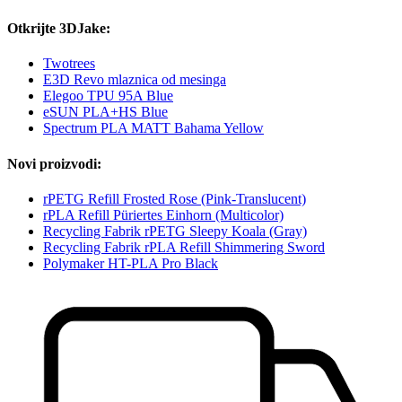
Otkrijte 3DJake:
Twotrees
E3D Revo mlaznica od mesinga
Elegoo TPU 95A Blue
eSUN PLA+HS Blue
Spectrum PLA MATT Bahama Yellow
Novi proizvodi:
rPETG Refill Frosted Rose (Pink-Translucent)
rPLA Refill Püriertes Einhorn (Multicolor)
Recycling Fabrik rPETG Sleepy Koala (Gray)
Recycling Fabrik rPLA Refill Shimmering Sword
Polymaker HT-PLA Pro Black