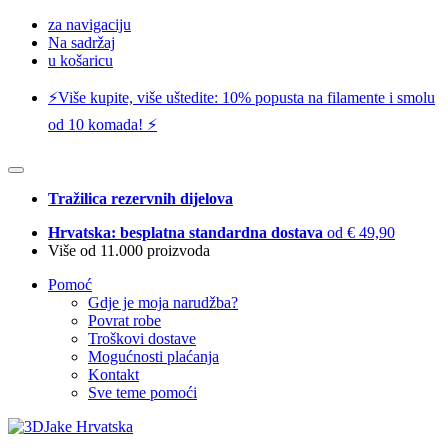
za navigaciju
Na sadržaj
u košaricu
⚡️Više kupite, više uštedite: 10% popusta na filamente i smolu
od 10 komada! ⚡️
Tražilica rezervnih dijelova
Hrvatska: besplatna standardna dostava
od € 49,90
Više od 11.000 proizvoda
Pomoć
Gdje je moja narudžba?
Povrat robe
Troškovi dostave
Mogućnosti plaćanja
Kontakt
Sve teme pomoći