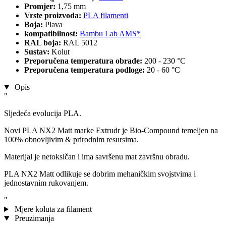
Promjer:
1,75 mm
Vrste proizvoda:
PLA filamenti
Boja:
Plava
kompatibilnost:
Bambu Lab AMS*
RAL boja:
RAL 5012
Sustav:
Kolut
Preporučena temperatura obrade:
200 - 230 °C
Preporučena temperatura podloge:
20 - 60 °C
Opis
"
Sljedeća evolucija PLA.
Novi PLA NX2 Matt marke Extrudr je Bio-Compound temeljen na
100% obnovljivim & prirodnim resursima.
Materijal je netoksičan i ima savršenu mat završnu obradu.
PLA NX2 Matt odlikuje se dobrim mehaničkim svojstvima i
jednostavnim rukovanjem.
"
Mjere koluta za filament
Preuzimanja