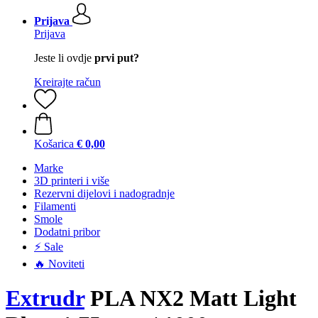
Prijava
Prijava
Jeste li ovdje
prvi put?
Kreirajte račun
Košarica
€ 0,00
Marke
3D printeri i više
Rezervni dijelovi i nadogradnje
Filamenti
Smole
Dodatni pribor
⚡ Sale
🔥 Noviteti
Extrudr
PLA NX2 Matt Light