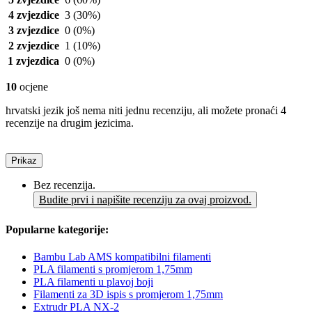
4 zvjezdice
3
(30%)
3 zvjezdice
0
(0%)
2 zvjezdice
1
(10%)
1 zvjezdica
0
(0%)
10
ocjene
hrvatski jezik još nema niti jednu recenziju, ali možete pronaći 4
recenzije na drugim jezicima.
Prikaz
Bez recenzija.
Budite prvi i napišite recenziju za ovaj proizvod.
Popularne kategorije:
Bambu Lab AMS kompatibilni filamenti
PLA filamenti s promjerom 1,75mm
PLA filamenti u plavoj boji
Filamenti za 3D ispis s promjerom 1,75mm
Extrudr PLA NX-2