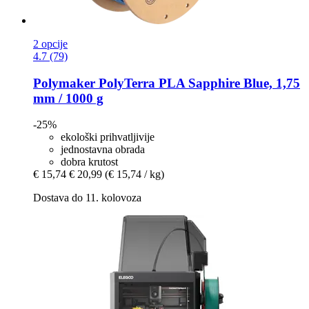
2 opcije
4.7 (79)
Polymaker
PolyTerra PLA Sapphire Blue, 1,75
mm / 1000 g
-25%
ekološki prihvatljivije
jednostavna obrada
dobra krutost
€ 15,74
€ 20,99
(€ 15,74 / kg)
Dostava do 11. kolovoza