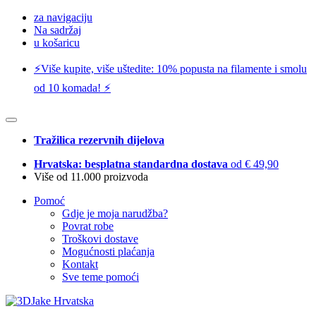
za navigaciju
Na sadržaj
u košaricu
⚡️Više kupite, više uštedite: 10% popusta na filamente i smolu
od 10 komada! ⚡️
Tražilica rezervnih dijelova
Hrvatska: besplatna standardna dostava
od € 49,90
Više od 11.000 proizvoda
Pomoć
Gdje je moja narudžba?
Povrat robe
Troškovi dostave
Mogućnosti plaćanja
Kontakt
Sve teme pomoći