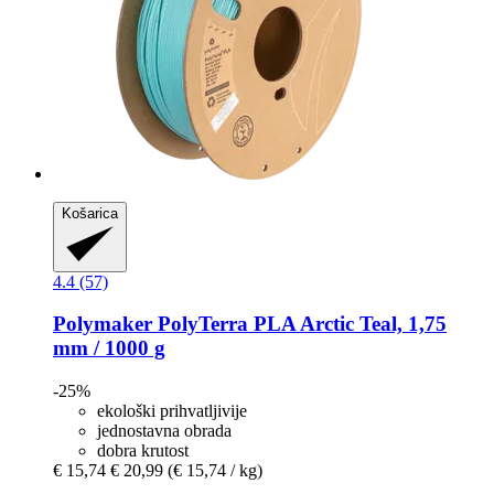
Košarica
4.4 (57)
Polymaker
PolyTerra PLA Arctic Teal, 1,75
mm / 1000 g
-25%
ekološki prihvatljivije
jednostavna obrada
dobra krutost
€ 15,74
€ 20,99
(€ 15,74 / kg)