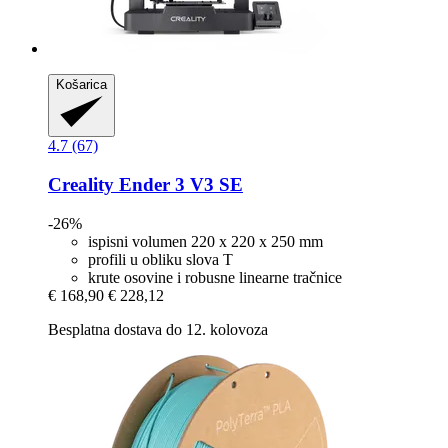
Košarica
4.7 (67)
Creality
Ender 3 V3 SE
-26%
ispisni volumen 220 x 220 x 250 mm
profili u obliku slova T
krute osovine i robusne linearne tračnice
€ 168,90
€ 228,12
Besplatna dostava do 12. kolovoza