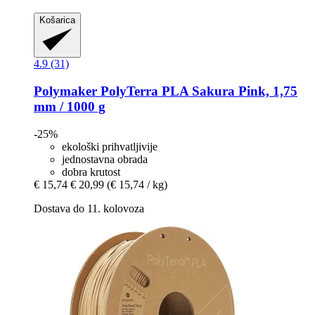
Košarica
4.9 (31)
Polymaker
PolyTerra PLA Sakura Pink, 1,75
mm / 1000 g
-25%
ekološki prihvatljivije
jednostavna obrada
dobra krutost
€ 15,74
€ 20,99
(€ 15,74 / kg)
Dostava do 11. kolovoza