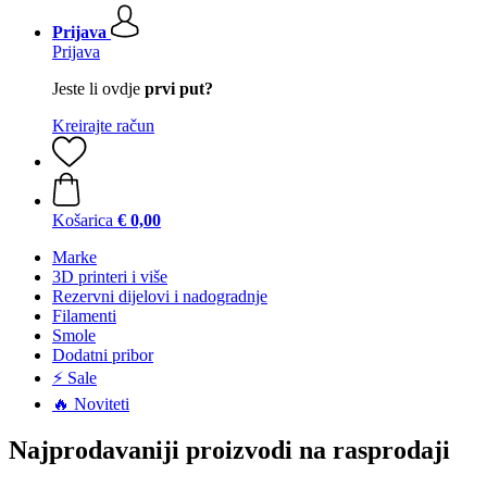
Prijava
Prijava
Jeste li ovdje
prvi put?
Kreirajte račun
Košarica
€ 0,00
Marke
3D printeri i više
Rezervni dijelovi i nadogradnje
Filamenti
Smole
Dodatni pribor
⚡ Sale
🔥 Noviteti
Najprodavaniji proizvodi na rasprodaji