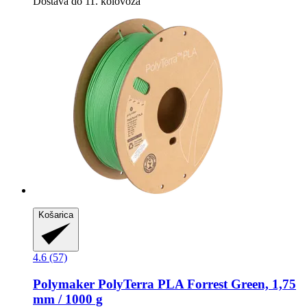
Dostava do 11. kolovoza
Košarica
4.6 (57)
Polymaker
PolyTerra PLA Forrest Green, 1,75
mm / 1000 g