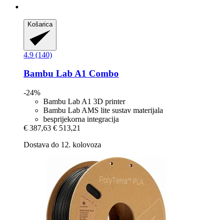
Košarica
4.9 (140)
Bambu Lab
A1 Combo
-24%
Bambu Lab A1 3D printer
Bambu Lab AMS lite sustav materijala
besprijekorna integracija
€ 387,63
€ 513,21
Dostava do 12. kolovoza