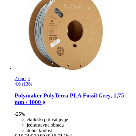
2 opcije
4.6 (136)
Polymaker
PolyTerra PLA Fossil Grey, 1,75
mm / 1000 g
-25%
ekološki prihvatljivije
jednostavna obrada
dobra krutost
€ 15,74
€ 20,99
(€ 15,74 / kg)