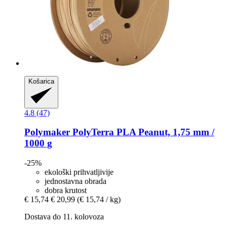
Košarica
4.8 (47)
Polymaker
PolyTerra PLA Peanut, 1,75 mm /
1000 g
-25%
ekološki prihvatljivije
jednostavna obrada
dobra krutost
€ 15,74
€ 20,99
(€ 15,74 / kg)
Dostava do 11. kolovoza