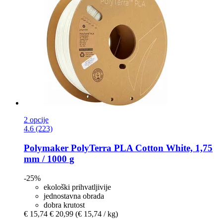
2 opcije
4.6 (223)
Polymaker
PolyTerra PLA Cotton White, 1,75
mm / 1000 g
-25%
ekološki prihvatljivije
jednostavna obrada
dobra krutost
€ 15,74
€ 20,99
(€ 15,74 / kg)