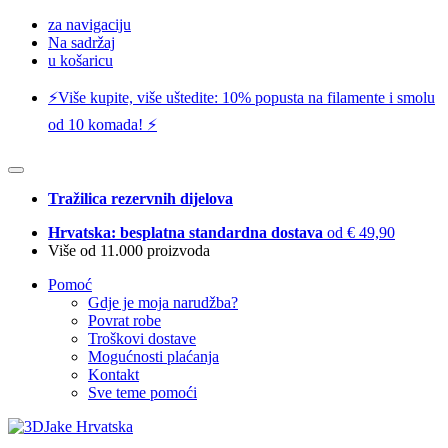
za navigaciju
Na sadržaj
u košaricu
⚡️Više kupite, više uštedite: 10% popusta na filamente i smolu
od 10 komada! ⚡️
Tražilica rezervnih dijelova
Hrvatska: besplatna standardna dostava
od € 49,90
Više od 11.000 proizvoda
Pomoć
Gdje je moja narudžba?
Povrat robe
Troškovi dostave
Mogućnosti plaćanja
Kontakt
Sve teme pomoći