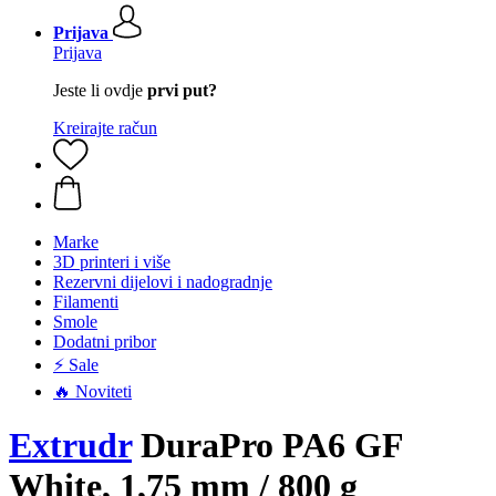
Prijava
Prijava
Jeste li ovdje
prvi put?
Kreirajte račun
Marke
3D printeri i više
Rezervni dijelovi i nadogradnje
Filamenti
Smole
Dodatni pribor
⚡ Sale
🔥 Noviteti
Extrudr
DuraPro PA6 GF
White, 1,75 mm / 800 g