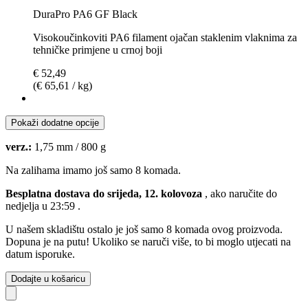
DuraPro PA6 GF Black
Visokoučinkoviti PA6 filament ojačan staklenim vlaknima za
tehničke primjene u crnoj boji
€ 52,49
(€ 65,61 / kg)
Pokaži dodatne opcije
verz.:
1,75 mm / 800 g
Na zalihama imamo još samo 8 komada.
Besplatna dostava do srijeda, 12. kolovoza
, ako naručite do
nedjelja u 23:59
.
U našem skladištu ostalo je još samo 8 komada ovog proizvoda.
Dopuna je na putu! Ukoliko se naruči više, to bi moglo utjecati na
datum isporuke.
Dodajte u košaricu