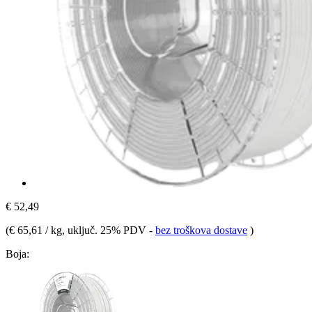
€ 52,49
(
€ 65,61 / kg
, uključ. 25% PDV
-
bez troškova dostave
)
Boja: