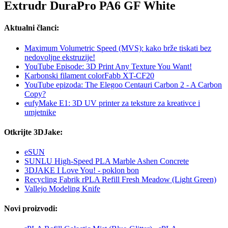
Extrudr DuraPro PA6 GF White
Aktualni članci:
Maximum Volumetric Speed (MVS): kako brže tiskati bez
nedovoljne ekstruzije!
YouTube Episode: 3D Print Any Texture You Want!
Karbonski filament colorFabb XT-CF20
YouTube epizoda: The Elegoo Centauri Carbon 2 - A Carbon
Copy?
eufyMake E1: 3D UV printer za teksture za kreativce i
umjetnike
Otkrijte 3DJake:
eSUN
SUNLU High-Speed PLA Marble Ashen Concrete
3DJAKE I Love You! - poklon bon
Recycling Fabrik rPLA Refill Fresh Meadow (Light Green)
Vallejo Modeling Knife
Novi proizvodi: