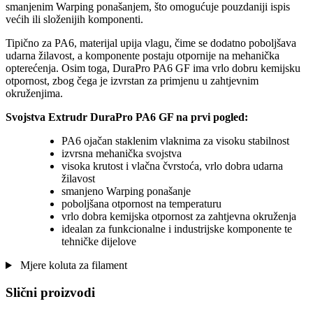
smanjenim Warping ponašanjem, što omogućuje pouzdaniji ispis
većih ili složenijih komponenti.
Tipično za PA6, materijal upija vlagu, čime se dodatno poboljšava
udarna žilavost, a komponente postaju otpornije na mehanička
opterećenja. Osim toga, DuraPro PA6 GF ima vrlo dobru kemijsku
otpornost, zbog čega je izvrstan za primjenu u zahtjevnim
okruženjima.
Svojstva Extrudr DuraPro PA6 GF na prvi pogled:
PA6 ojačan staklenim vlaknima za visoku stabilnost
izvrsna mehanička svojstva
visoka krutost i vlačna čvrstoća, vrlo dobra udarna
žilavost
smanjeno Warping ponašanje
poboljšana otpornost na temperaturu
vrlo dobra kemijska otpornost za zahtjevna okruženja
idealan za funkcionalne i industrijske komponente te
tehničke dijelove
Mjere koluta za filament
Slični proizvodi