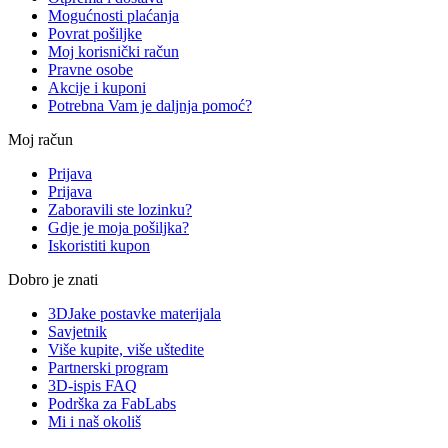
Mogućnosti plaćanja
Povrat pošiljke
Moj korisnički račun
Pravne osobe
Akcije i kuponi
Potrebna Vam je daljnja pomoć?
Moj račun
Prijava
Prijava
Zaboravili ste lozinku?
Gdje je moja pošiljka?
Iskoristiti kupon
Dobro je znati
3DJake postavke materijala
Savjetnik
Više kupite, više uštedite
Partnerski program
3D-ispis FAQ
Podrška za FabLabs
Mi i naš okoliš