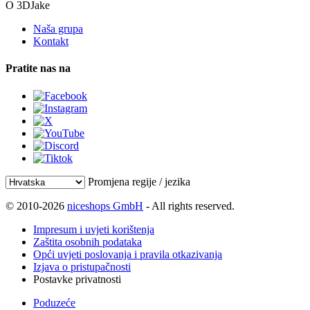
O 3DJake
Naša grupa
Kontakt
Pratite nas na
Promjena regije / jezika
© 2010-2026
niceshops GmbH
- All rights reserved.
Impresum i uvjeti korištenja
Zaštita osobnih podataka
Opći uvjeti poslovanja i pravila otkazivanja
Izjava o pristupačnosti
Postavke privatnosti
Poduzeće