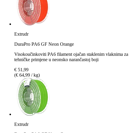
Extrudr
DuraPro PA6 GF Neon Orange
Visokoučinkoviti PA6 filament ojačan staklenim vlaknima za
tehničke primjene u neonsko narančastoj boji
€ 51,99
(€ 64,99 / kg)
Extrudr