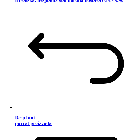
Hrvatska: besplatna standardna dostava
od € 49,90
Besplatni
povrat proizvoda