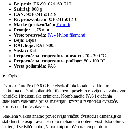
Br. proiz.
EX-9010241601219
Sadržaj:
800 g
EAN:
9010241601219
Br. proizvođača:
9010241601219
Marke (proizvođači):
Extrudr
Promjer:
1,75 mm
Vrste proizvoda:
PA - Nylon filamenti
Boja:
Bijela
RAL boja:
RAL 9003
Sustav:
Kolut
Preporučena temperatura obrade:
270 - 300 °C
Preporučena temperatura podloge:
80 - 100 °C
Vrsta poliamida:
PA6
Opis
Extrudr DuraPro PA6 GF je visokofunkcionalni, staklenim
vlaknima ojačani poliamidni filament, posebno razvijen za zahtjevne
tehničke i industrijske primjene. Kombinacija PA6 i ojačanja
staklenim vlaknima pruža materijalu izvrsnu ravnotežu čvrstoće,
krutosti i udarne žilavosti.
Staklena vlakna znatno povećavaju vlačnu čvrstoću i dimenzijsku
stabilnost te osiguravaju visoku mehaničku opteretivost. Istodobno,
materijal se ističe poboljšanom otpornošću na temperaturu i