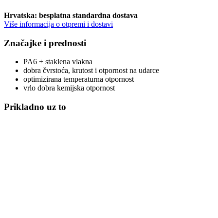
Hrvatska: besplatna standardna dostava
Više informacija o otpremi i dostavi
Značajke i prednosti
PA6 + staklena vlakna
dobra čvrstoća, krutost i otpornost na udarce
optimizirana temperaturna otpornost
vrlo dobra kemijska otpornost
Prikladno uz to