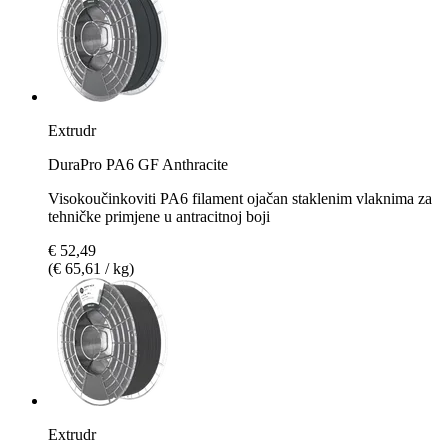
Extrudr
DuraPro PA6 GF Anthracite
Visokoučinkoviti PA6 filament ojačan staklenim vlaknima za
tehničke primjene u antracitnoj boji
€ 52,49
(€ 65,61 / kg)
Extrudr