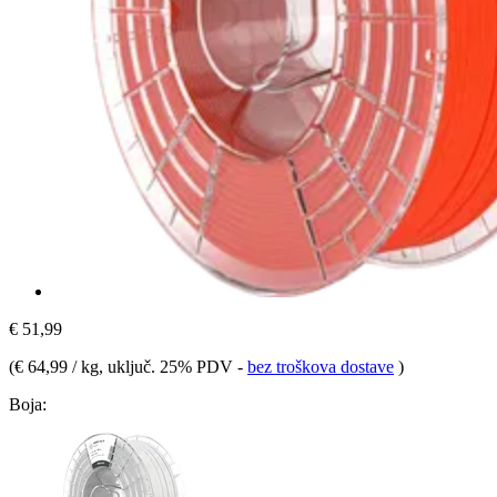
€ 51,99
(
€ 64,99 / kg
, uključ. 25% PDV
-
bez troškova dostave
)
Boja: