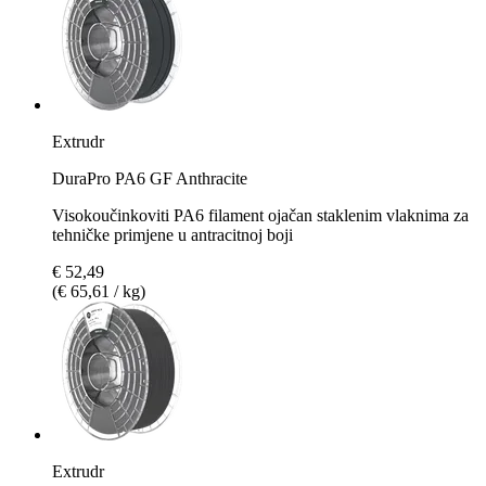
Extrudr
DuraPro PA6 GF Anthracite
Visokoučinkoviti PA6 filament ojačan staklenim vlaknima za
tehničke primjene u antracitnoj boji
€ 52,49
(€ 65,61 / kg)
Extrudr