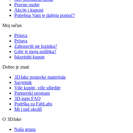
Pravne osobe
Akcije i kuponi
Potrebna Vam je daljnja pomoć?
Moj račun
Prijava
Prijava
Zaboravili ste lozinku?
Gdje je moja pošiljka?
Iskoristiti kupon
Dobro je znati
3DJake postavke materijala
Savjetnik
Više kupite, više uštedite
Partnerski program
3D-ispis FAQ
Podrška za FabLabs
Mi i naš okoliš
O 3DJake
Naša grupa