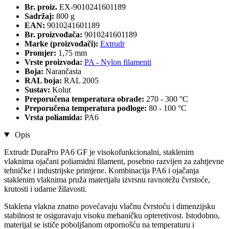
Br. proiz.
EX-9010241601189
Sadržaj:
800 g
EAN:
9010241601189
Br. proizvođača:
9010241601189
Marke (proizvođači):
Extrudr
Promjer:
1,75 mm
Vrste proizvoda:
PA - Nylon filamenti
Boja:
Narančasta
RAL boja:
RAL 2005
Sustav:
Kolut
Preporučena temperatura obrade:
270 - 300 °C
Preporučena temperatura podloge:
80 - 100 °C
Vrsta poliamida:
PA6
Opis
Extrudr DuraPro PA6 GF je visokofunkcionalni, staklenim
vlaknima ojačani poliamidni filament, posebno razvijen za zahtjevne
tehničke i industrijske primjene. Kombinacija PA6 i ojačanja
staklenim vlaknima pruža materijalu izvrsnu ravnotežu čvrstoće,
krutosti i udarne žilavosti.
Staklena vlakna znatno povećavaju vlačnu čvrstoću i dimenzijsku
stabilnost te osiguravaju visoku mehaničku opteretivost. Istodobno,
materijal se ističe poboljšanom otpornošću na temperaturu i