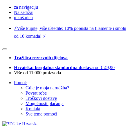
za navigaciju
Na sadržaj
u košaricu
⚡️Više kupite, više uštedite: 10% popusta na filamente i smolu
od 10 komada! ⚡️
Tražilica rezervnih dijelova
Hrvatska: besplatna standardna dostava
od € 49,90
Više od 11.000 proizvoda
Pomoć
Gdje je moja narudžba?
Povrat robe
Troškovi dostave
Mogućnosti plaćanja
Kontakt
Sve teme pomoći