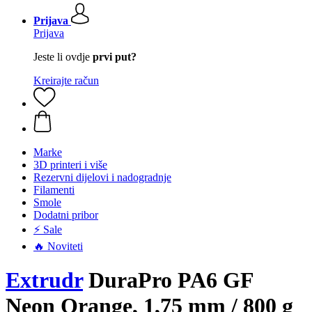
Prijava
Prijava
Jeste li ovdje
prvi put?
Kreirajte račun
Marke
3D printeri i više
Rezervni dijelovi i nadogradnje
Filamenti
Smole
Dodatni pribor
⚡ Sale
🔥 Noviteti
Extrudr
DuraPro PA6 GF
Neon Orange, 1,75 mm / 800 g