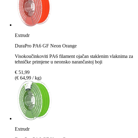
Extrudr
DuraPro PA6 GF Neon Orange
Visokoučinkoviti PA6 filament ojačan staklenim vlaknima za
tehničke primjene u neonsko narančastoj boji
€ 51,99
(€ 64,99 / kg)
Extrudr