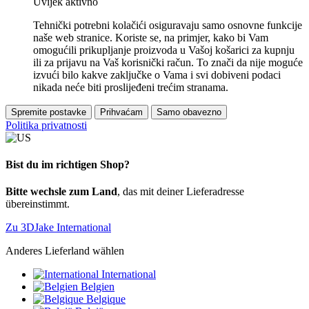
Uvijek aktivno
Tehnički potrebni kolačići osiguravaju samo osnovne funkcije
naše web stranice. Koriste se, na primjer, kako bi Vam
omogućili prikupljanje proizvoda u Vašoj košarici za kupnju
ili za prijavu na Vaš korisnički račun. To znači da nije moguće
izvući bilo kakve zaključke o Vama i svi dobiveni podaci
nikada neće biti proslijeđeni trećim stranama.
Spremite postavke
Prihvaćam
Samo obavezno
Politika privatnosti
Bist du im richtigen Shop?
Bitte wechsle zum Land
, das mit deiner Lieferadresse
übereinstimmt.
Zu 3DJake International
Anderes Lieferland wählen
International
Belgien
Belgique