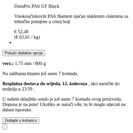
DuraPro PA6 GF Black
Visokoučinkoviti PA6 filament ojačan staklenim vlaknima za
tehničke primjene u crnoj boji
€ 52,49
(€ 65,61 / kg)
Pokaži dodatne opcije
verz.:
1,75 mm / 800 g
Na zalihama imamo još samo 7 komada.
Besplatna dostava do srijeda, 12. kolovoza
, ako naručite do
nedjelja u 23:59
.
U našem skladištu ostalo je još samo 7 komada ovog proizvoda.
Dopuna je na putu! Ukoliko se naruči više, to bi moglo utjecati na
datum isporuke.
Dodajte u košaricu