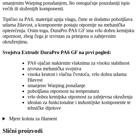
smanjenim Warping ponašanjem, što omogućuje pouzdaniji ispis
većih ili složenijih komponenti.
Tipično za PA6, materijal upija vlagu, čime se dodatno poboljšava
udarna žilavost, a komponente postaju otpornije na mehanička
opterećenja. Osim toga, DuraPro PA6 GF ima vrlo dobru kemijsku
otpornost, zbog čega je izvrstan za primjenu u zahtjevnim
okruženjima.
Svojstva Extrudr DuraPro PA6 GF na prvi pogled:
PA6 ojačan staklenim vlaknima za visoku stabilnost
izvrsna mehanička svojstva
visoka krutost i vlačna čvrstoća, vrlo dobra udarna
žilavost
smanjeno Warping ponašanje
poboljšana otpornost na temperaturu
vrlo dobra kemijska otpornost za zahtjevna okruženja
idealan za funkcionalne i industrijske komponente te
tehničke dijelove
Mjere koluta za filament
Slični proizvodi