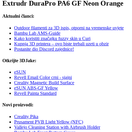
Extrudr DuraPro PA6 GF Neon Orange
Aktualni članci:
Outdoor filamenti za 3D ispis, otporni na vremenske uvjete
Bambu Lab AMS-Guide
Kako koristiti značajku fuzzy skin u Curi
Kupnja 3D printera – ovo biste trebali uzeti u obzir
Postanite dio Discord zajednice!
Otkrijte 3DJake:
eSUN
Revell Email Color crni - sjajni
Creality Magnetic Build Surface
eSUN ABS-GF Yellow
Revell Painta Standard
Novi proizvodi:
Creality Pika
Prusament PVB Light Yellow (NFC)
Vallejo Cleaning Station with Airbrush Holder