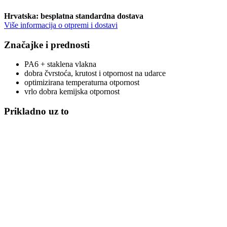
Hrvatska: besplatna standardna dostava
Više informacija o otpremi i dostavi
Značajke i prednosti
PA6 + staklena vlakna
dobra čvrstoća, krutost i otpornost na udarce
optimizirana temperaturna otpornost
vrlo dobra kemijska otpornost
Prikladno uz to