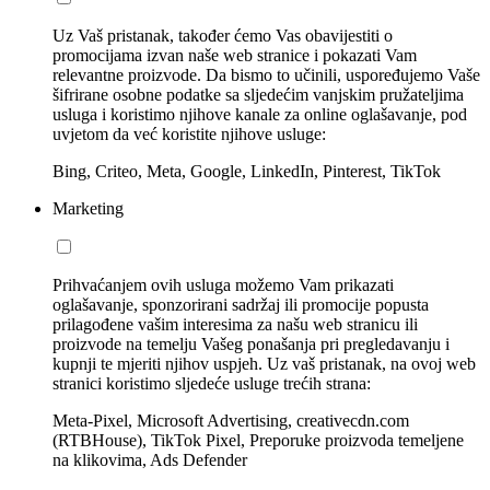
Uz Vaš pristanak, također ćemo Vas obavijestiti o
promocijama izvan naše web stranice i pokazati Vam
relevantne proizvode. Da bismo to učinili, uspoređujemo Vaše
šifrirane osobne podatke sa sljedećim vanjskim pružateljima
usluga i koristimo njihove kanale za online oglašavanje, pod
uvjetom da već koristite njihove usluge:
Bing, Criteo, Meta, Google, LinkedIn, Pinterest, TikTok
Marketing
Prihvaćanjem ovih usluga možemo Vam prikazati
oglašavanje, sponzorirani sadržaj ili promocije popusta
prilagođene vašim interesima za našu web stranicu ili
proizvode na temelju Vašeg ponašanja pri pregledavanju i
kupnji te mjeriti njihov uspjeh. Uz vaš pristanak, na ovoj web
stranici koristimo sljedeće usluge trećih strana:
Meta-Pixel, Microsoft Advertising, creativecdn.com
(RTBHouse), TikTok Pixel, Preporuke proizvoda temeljene
na klikovima, Ads Defender