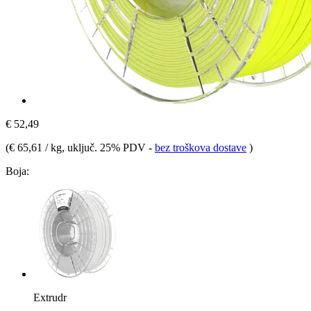
€ 52,49
(
€ 65,61 / kg
, uključ. 25% PDV
-
bez troškova dostave
)
Boja:
Extrudr