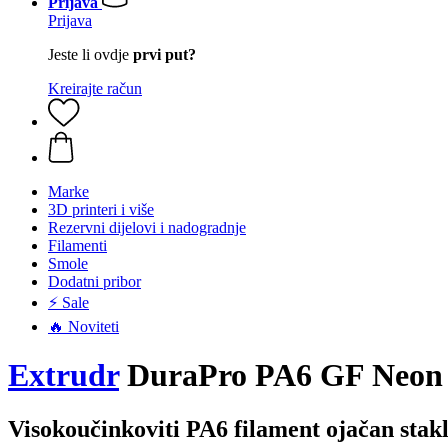
Prijava
Prijava
Jeste li ovdje
prvi put?
Kreirajte račun
Marke
3D printeri i više
Rezervni dijelovi i nadogradnje
Filamenti
Smole
Dodatni pribor
⚡ Sale
🔥 Noviteti
Extrudr
DuraPro PA6 GF Neon Y
Visokoučinkoviti PA6 filament ojačan stak