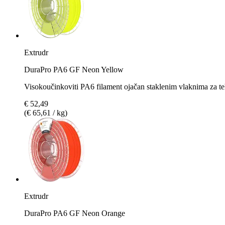
Extrudr
DuraPro PA6 GF Neon Yellow
Visokoučinkoviti PA6 filament ojačan staklenim vlaknima za te
€ 52,49
(€ 65,61 / kg)
Extrudr
DuraPro PA6 GF Neon Orange