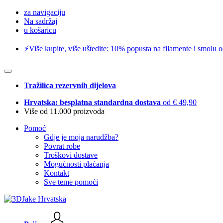
za navigaciju
Na sadržaj
u košaricu
⚡️Više kupite, više uštedite: 10% popusta na filamente i smolu 
Tražilica rezervnih dijelova
Hrvatska: besplatna standardna dostava
od € 49,90
Više od 11.000 proizvoda
Pomoć
Gdje je moja narudžba?
Povrat robe
Troškovi dostave
Mogućnosti plaćanja
Kontakt
Sve teme pomoći