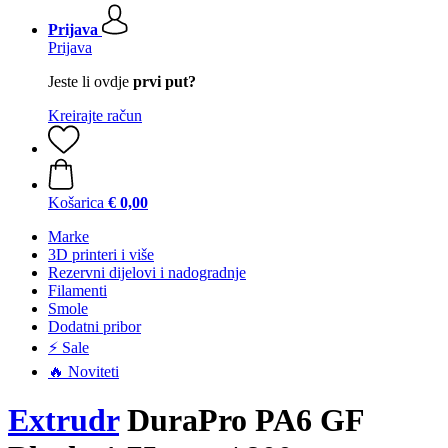
Prijava
Prijava
Jeste li ovdje
prvi put?
Kreirajte račun
Košarica
€ 0,00
Marke
3D printeri i više
Rezervni dijelovi i nadogradnje
Filamenti
Smole
Dodatni pribor
⚡ Sale
🔥 Noviteti
Extrudr
DuraPro PA6 GF