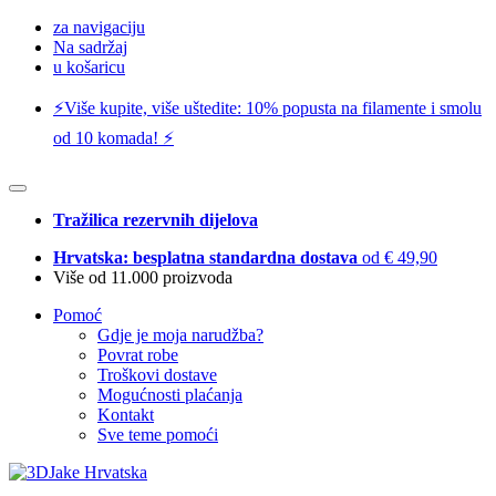
za navigaciju
Na sadržaj
u košaricu
⚡️Više kupite, više uštedite: 10% popusta na filamente i smolu
od 10 komada! ⚡️
Tražilica rezervnih dijelova
Hrvatska: besplatna standardna dostava
od € 49,90
Više od 11.000 proizvoda
Pomoć
Gdje je moja narudžba?
Povrat robe
Troškovi dostave
Mogućnosti plaćanja
Kontakt
Sve teme pomoći