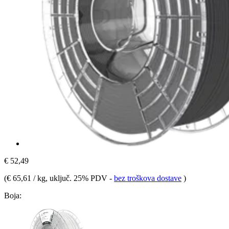
€ 52,49
(
€ 65,61 / kg
, uključ. 25% PDV
-
bez troškova dostave
)
Boja: