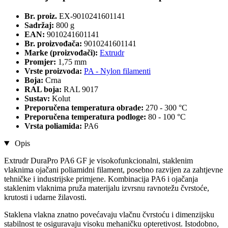
Br. proiz.
EX-9010241601141
Sadržaj:
800 g
EAN:
9010241601141
Br. proizvođača:
9010241601141
Marke (proizvođači):
Extrudr
Promjer:
1,75 mm
Vrste proizvoda:
PA - Nylon filamenti
Boja:
Crna
RAL boja:
RAL 9017
Sustav:
Kolut
Preporučena temperatura obrade:
270 - 300 °C
Preporučena temperatura podloge:
80 - 100 °C
Vrsta poliamida:
PA6
Opis
Extrudr DuraPro PA6 GF je visokofunkcionalni, staklenim
vlaknima ojačani poliamidni filament, posebno razvijen za zahtjevne
tehničke i industrijske primjene. Kombinacija PA6 i ojačanja
staklenim vlaknima pruža materijalu izvrsnu ravnotežu čvrstoće,
krutosti i udarne žilavosti.
Staklena vlakna znatno povećavaju vlačnu čvrstoću i dimenzijsku
stabilnost te osiguravaju visoku mehaničku opteretivost. Istodobno,