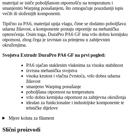
materijal se ističe poboljšanom otpornošću na temperaturu i
smanjenim Warping ponašanjem, što omogućuje pouzdaniji ispis
većih ili složenijih komponenti.
Tipično za PA6, materijal upija vlagu, čime se dodatno poboljšava
udarna žilavost, a komponente postaju otpornije na mehanička
opterećenja. Osim toga, DuraPro PA6 GF ima vrlo dobru kemijsku
otpornost, zbog čega je izvrstan za primjenu u zahtjevnim
okruženjima.
Svojstva Extrudr DuraPro PA6 GF na prvi pogled:
PA6 ojačan staklenim vlaknima za visoku stabilnost
izvrsna mehanička svojstva
visoka krutost i vlačna čvrstoća, vrlo dobra udarna
žilavost
smanjeno Warping ponašanje
poboljšana otpornost na temperaturu
vrlo dobra kemijska otpornost za zahtjevna okruženja
idealan za funkcionalne i industrijske komponente te
tehničke dijelove
Mjere koluta za filament
Slični proizvodi