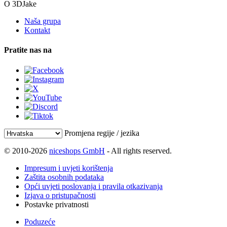
O 3DJake
Naša grupa
Kontakt
Pratite nas na
Promjena regije / jezika
© 2010-2026
niceshops GmbH
- All rights reserved.
Impresum i uvjeti korištenja
Zaštita osobnih podataka
Opći uvjeti poslovanja i pravila otkazivanja
Izjava o pristupačnosti
Postavke privatnosti
Poduzeće