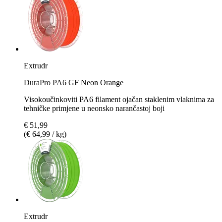
Extrudr
DuraPro PA6 GF Neon Orange
Visokoučinkoviti PA6 filament ojačan staklenim vlaknima za
tehničke primjene u neonsko narančastoj boji
€ 51,99
(€ 64,99 / kg)
Extrudr