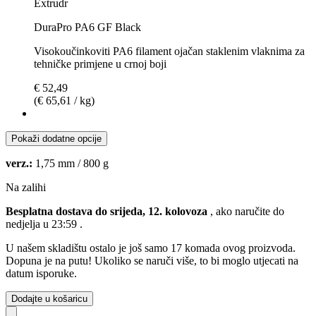
Extrudr
DuraPro PA6 GF Black
Visokoučinkoviti PA6 filament ojačan staklenim vlaknima za
tehničke primjene u crnoj boji
€ 52,49
(€ 65,61 / kg)
Pokaži dodatne opcije
verz.:
1,75 mm / 800 g
Na zalihi
Besplatna dostava do srijeda, 12. kolovoza
, ako naručite do
nedjelja u 23:59
.
U našem skladištu ostalo je još samo 17 komada ovog proizvoda.
Dopuna je na putu! Ukoliko se naruči više, to bi moglo utjecati na
datum isporuke.
Dodajte u košaricu