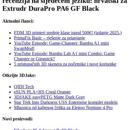
recenzija na sljedećem jeziku: hrvatski za
Extrudr DuraPro PA6 GF Black
Aktualni članci:
FDM 3D printeri srednje klase ispod 500€! (izdanje 2025.)
PrintaFix Basic – rješenje za prianjanje
YouTube Episode: Game-Changer: Bambu A1 mini
SwapMod!
YouTube Episode: Bambu Lab A1 mini Combo: Game
Changer or Gimmick?
5 pristupačnih 3D skenera za početnike i nove korisnike
Otkrijte 3DJake:
QIDI Tech
eSUN PLA+HS Coral Orange
3DJAKE easyPETG Matte Dark Gray
Star Trek Into Darkness USS Enterprise komplet modela
Mlaznica od kaljenog čelika za Elegoo Neptune 4 Pro
Novi proizvodi: