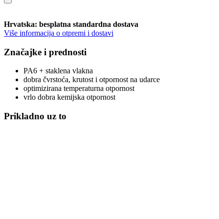
Hrvatska: besplatna standardna dostava
Više informacija o otpremi i dostavi
Značajke i prednosti
PA6 + staklena vlakna
dobra čvrstoća, krutost i otpornost na udarce
optimizirana temperaturna otpornost
vrlo dobra kemijska otpornost
Prikladno uz to