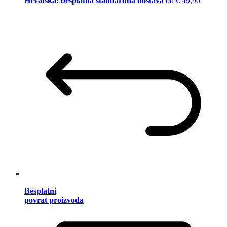
Hrvatska: besplatna standardna dostava
od € 49,90
Besplatni
povrat proizvoda