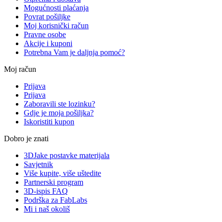
Mogućnosti plaćanja
Povrat pošiljke
Moj korisnički račun
Pravne osobe
Akcije i kuponi
Potrebna Vam je daljnja pomoć?
Moj račun
Prijava
Prijava
Zaboravili ste lozinku?
Gdje je moja pošiljka?
Iskoristiti kupon
Dobro je znati
3DJake postavke materijala
Savjetnik
Više kupite, više uštedite
Partnerski program
3D-ispis FAQ
Podrška za FabLabs
Mi i naš okoliš