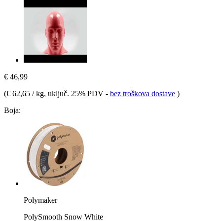
€ 46,99
(
€ 62,65 / kg
, uključ. 25% PDV
-
bez troškova dostave
)
Boja:
Polymaker
PolySmooth Snow White