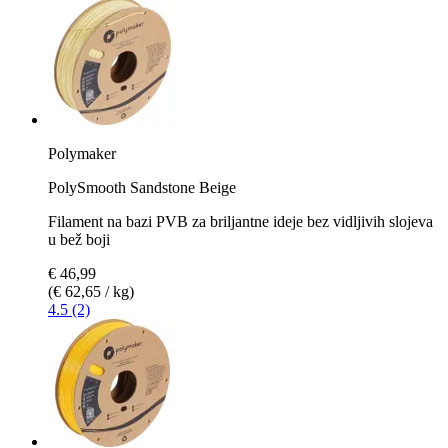
Polymaker
PolySmooth Sandstone Beige
Filament na bazi PVB za briljantne ideje bez vidljivih slojeva
u bež boji
€ 46,99
(€ 62,65 / kg)
4.5 (2)