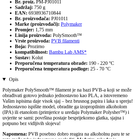
Br. proiz.
PM-PJ01011
Sadržaj:
750 g
EAN:
6938936710844
Br. proizvođača:
PJ01011
Marke (proizvođači):
Polymaker
Promjer:
1,75 mm
Linija proizvoda:
PolySmooth™
Vrste proizvoda:
PVB filamenti
Boja:
Prozirno
kompatibilnost:
Bambu Lab AMS*
Sustav:
Kolut
Preporučena temperatura obrade:
190 - 220 °C
Preporučena temperatura podloge:
25 - 70 °C
Opis
Polymaker PolySmooth™ filament je na bazi PVB-a koji se može
obrađivati gotovo jednako jednostavno kao PLA, a istovremeno
Vašim ispisima daje visok sjaj – bez brusnog papira i laka u spreju!
Jednostavno ispišite model, obradite ga izopropilnim alkoholom
(IPA) ili etanolom (primjerice u uređaju Polymaker Polysher™) i
uvjerite se sami: površina postaje besprijekorno glatka, sjajna i
potpuno bez vidljivih slojeva!
Napomena:
PVB posebno dobro reagira na alkoholnu paru te se