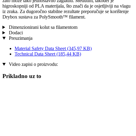
zato može tako jednostavno zagladiti. Međutim, također je
higroskopniji od PLA materijala, što znači da je osjetljiviji na vlagu
iz zraka. Za dugoročno stabilne rezultate preporučuje se korištenje
Drybox sustava za PolySmooth™ filament.
Dimenzionirani kolut sa filamentom
Dodaci
Preuzimanja
Material Safety Data Sheet
(345,97 KB)
Technical Data Sheet
(185,44 KB)
Video zapisi o proizvodu:
Prikladno uz to