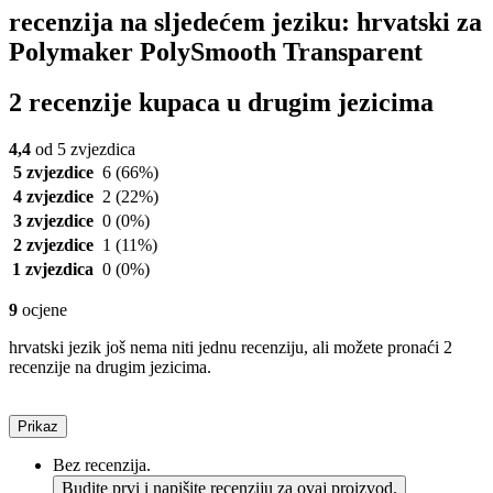
recenzija na sljedećem jeziku: hrvatski za
Polymaker PolySmooth Transparent
2 recenzije kupaca u drugim jezicima
4,4
od 5 zvjezdica
5 zvjezdice
6
(66%)
4 zvjezdice
2
(22%)
3 zvjezdice
0
(0%)
2 zvjezdice
1
(11%)
1 zvjezdica
0
(0%)
9
ocjene
hrvatski jezik još nema niti jednu recenziju, ali možete pronaći 2
recenzije na drugim jezicima.
Prikaz
Bez recenzija.
Budite prvi i napišite recenziju za ovaj proizvod.