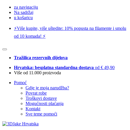
za navigaciju
Na sadržaj
u košaricu
⚡️Više kupite, više uštedite: 10% popusta na filamente i smolu
od 10 komada! ⚡️
Tražilica rezervnih dijelova
Hrvatska: besplatna standardna dostava
od € 49,90
Više od 11.000 proizvoda
Pomoć
Gdje je moja narudžba?
Povrat robe
Troškovi dostave
Mogućnosti plaćanja
Kontakt
Sve teme pomoći