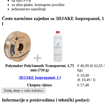
na bazi PVB
za ultra glatke, homogene površine
jednostavno nanošenje
Često naručeno zajedno sa 3DJAKE Isopropanol, 1
l
Polymaker PolySmooth Transparent, 1,75
€ 46,99
(€ 62,65 /
mm (750 g)
kg)
€ 10,49
3DJAKE Isopropanol, 1 l
(€ 10,49 / l)
Ukupna cijena:
€ 57,48
Dodaj oboje u vašu košaricu
Informacije o proizvodima i tehnički podaci: