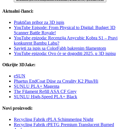
Aktualni članci:
Praktičan pribor za 3D ispis
YouTube Episode: From Physical to Digital: Budget 3D
Scanner Battle Royale!
YouTube epizoda: Recenzija Anycubic Kobra S1 – Pravi
konkurent Bambu Labu?
Savjeti za ispis sa ColorFabb bakrenim filamentom
YouTube epizoda: Ovo će se dogoditi 2025. u 3D ispisu
Otkrijte 3DJake:
eSUN
Phaetus EndCoat Düse za Creality K2 Plus/Hi
SUNLU PLA+ Magenta
The Filament Refill ASA CF Grey
SUNLU High-Speed PLA+ Black
Novi proizvodi:
Recycling Fabrik rPLA Schimmering Night
Recycling Fabrik rPETG Premium Translucent Burned