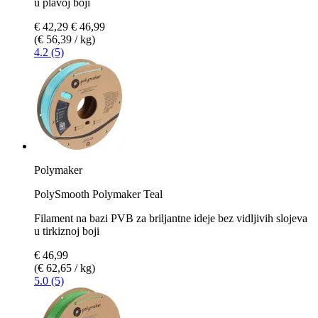
u plavoj boji
€ 42,29
€ 46,99
(€ 56,39 / kg)
4.2 (5)
Polymaker
PolySmooth Polymaker Teal
Filament na bazi PVB za briljantne ideje bez vidljivih slojeva
u tirkiznoj boji
€ 46,99
(€ 62,65 / kg)
5.0 (5)