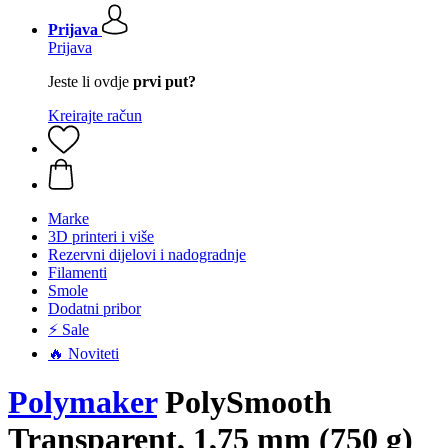
Prijava
Prijava
Jeste li ovdje
prvi put?
Kreirajte račun
Marke
3D printeri i više
Rezervni dijelovi i nadogradnje
Filamenti
Smole
Dodatni pribor
⚡ Sale
🔥 Noviteti
Polymaker
PolySmooth
Transparent, 1,75 mm (750 g)