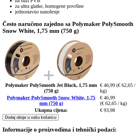
na bazi PVB
za ultra glatke, homogene površine
jednostavno nanošenje
Često naručeno zajedno sa Polymaker PolySmooth
Snow White, 1,75 mm (750 g)
Polymaker PolySmooth Jet Black, 1,75 mm
€ 46,99
(€ 62,65 /
(750 g)
kg)
Polymaker PolySmooth Snow White, 1,75
€ 46,99
mm (750 g)
(€ 62,65 / kg)
Ukupna cijena:
€ 93,98
Dodaj oboje u vašu košaricu
Informacije o proizvodima i tehnički podaci: