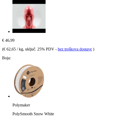
€ 46,99
(
€ 62,65 / kg
, uključ. 25% PDV
-
bez troškova dostave
)
Boja:
Polymaker
PolySmooth Snow White