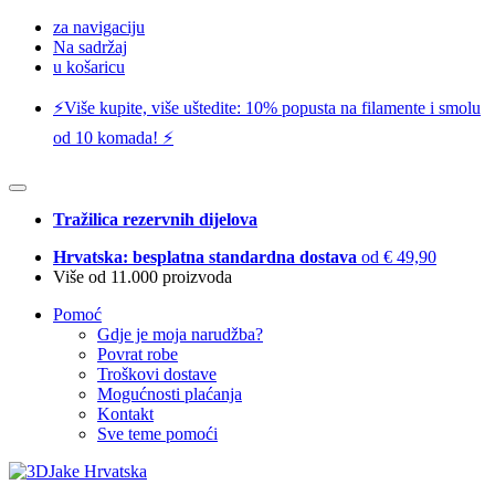
za navigaciju
Na sadržaj
u košaricu
⚡️Više kupite, više uštedite: 10% popusta na filamente i smolu
od 10 komada! ⚡️
Tražilica rezervnih dijelova
Hrvatska: besplatna standardna dostava
od € 49,90
Više od 11.000 proizvoda
Pomoć
Gdje je moja narudžba?
Povrat robe
Troškovi dostave
Mogućnosti plaćanja
Kontakt
Sve teme pomoći