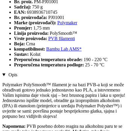
Br. proiz.
PM-PJ01001
Sadržaj:
750 g
EAN:
6938936710745
Br. proizvođača:
PJ01001
Marke (proizvođači):
Polymaker
Promjer:
1,75 mm
Linija proizvoda:
PolySmooth™
Vrste proizvoda:
PVB filamenti
Boja:
Crna
kompatibilnost:
Bambu Lab AMS*
Sustav:
Kolut
Preporučena temperatura obrade:
190 - 220 °C
Preporučena temperatura podloge:
25 - 70 °C
Opis
Polymaker PolySmooth™ filament je na bazi PVB-a koji se može
obrađivati gotovo jednako jednostavno kao PLA, a istovremeno
Vašim ispisima daje visok sjaj – bez brusnog papira i laka u spreju!
Jednostavno ispišite model, obradite ga izopropilnim alkoholom
(IPA) ili etanolom (primjerice u uređaju Polymaker Polysher™) i
uvjerite se sami: površina postaje besprijekorno glatka, sjajna i
potpuno bez vidljivih slojeva!
Napomena:
PVB posebno dobro reagira na alkoholnu paru te se