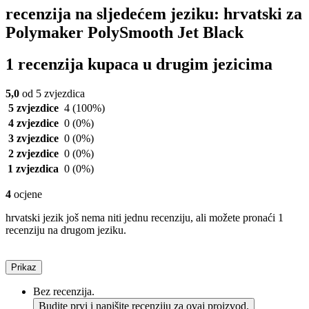
recenzija na sljedećem jeziku: hrvatski za
Polymaker PolySmooth Jet Black
1 recenzija kupaca u drugim jezicima
5,0
od 5 zvjezdica
5 zvjezdice
4
(100%)
4 zvjezdice
0
(0%)
3 zvjezdice
0
(0%)
2 zvjezdice
0
(0%)
1 zvjezdica
0
(0%)
4
ocjene
hrvatski jezik još nema niti jednu recenziju, ali možete pronaći 1
recenziju na drugom jeziku.
Prikaz
Bez recenzija.
Budite prvi i napišite recenziju za ovaj proizvod.