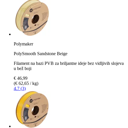
Polymaker
PolySmooth Sandstone Beige
Filament na bazi PVB za briljantne ideje bez vidljivih slojeva
u bež boji
€ 46,99
(€ 62,65 / kg)
4.7 (3)