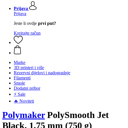
Prijava
Prijava
Jeste li ovdje
prvi put?
Kreirajte račun
Marke
3D printeri i više
Rezervni dijelovi i nadogradnje
Filamenti
Smole
Dodatni pribor
⚡ Sale
🔥 Noviteti
Polymaker
PolySmooth Jet
Black, 1,75 mm (750 g)