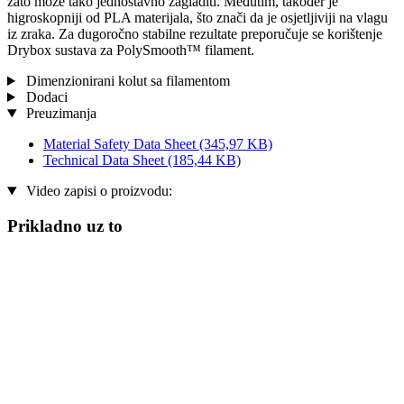
zato može tako jednostavno zagladiti. Međutim, također je
higroskopniji od PLA materijala, što znači da je osjetljiviji na vlagu
iz zraka. Za dugoročno stabilne rezultate preporučuje se korištenje
Drybox sustava za PolySmooth™ filament.
Dimenzionirani kolut sa filamentom
Dodaci
Preuzimanja
Material Safety Data Sheet
(345,97 KB)
Technical Data Sheet
(185,44 KB)
Video zapisi o proizvodu:
Prikladno uz to