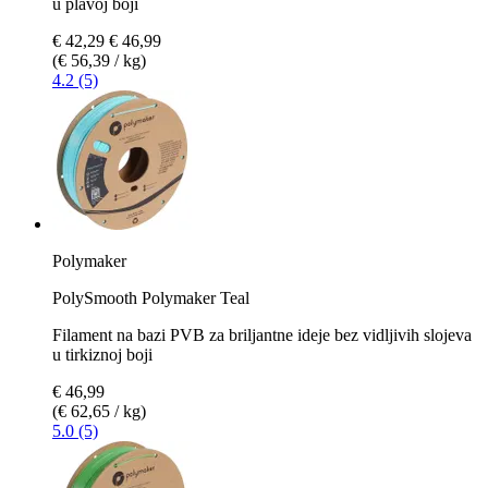
u plavoj boji
€ 42,29
€ 46,99
(€ 56,39 / kg)
4.2 (5)
Polymaker
PolySmooth Polymaker Teal
Filament na bazi PVB za briljantne ideje bez vidljivih slojeva
u tirkiznoj boji
€ 46,99
(€ 62,65 / kg)
5.0 (5)