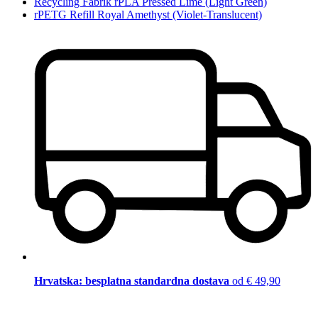
Recycling Fabrik rPLA Pressed Lime (Light Green)
rPETG Refill Royal Amethyst (Violet-Translucent)
Hrvatska: besplatna standardna dostava
od € 49,90