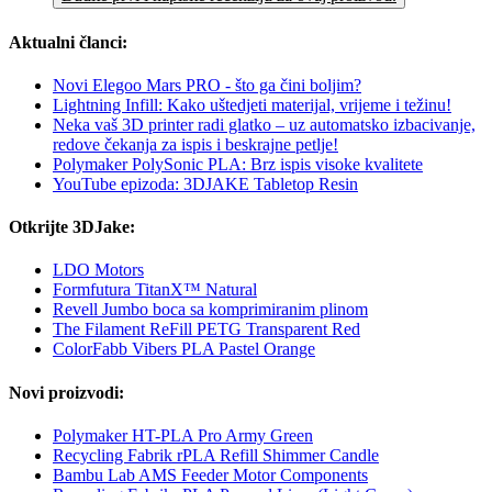
Aktualni članci:
Novi Elegoo Mars PRO - što ga čini boljim?
Lightning Infill: Kako uštedjeti materijal, vrijeme i težinu!
Neka vaš 3D printer radi glatko – uz automatsko izbacivanje,
redove čekanja za ispis i beskrajne petlje!
Polymaker PolySonic PLA: Brz ispis visoke kvalitete
YouTube epizoda: 3DJAKE Tabletop Resin
Otkrijte 3DJake:
LDO Motors
Formfutura TitanX™ Natural
Revell Jumbo boca sa komprimiranim plinom
The Filament ReFill PETG Transparent Red
ColorFabb Vibers PLA Pastel Orange
Novi proizvodi:
Polymaker HT-PLA Pro Army Green
Recycling Fabrik rPLA Refill Shimmer Candle
Bambu Lab AMS Feeder Motor Components