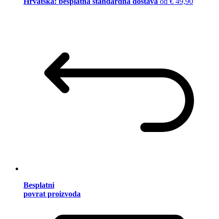
Hrvatska: besplatna standardna dostava
od € 49,90
Besplatni
povrat proizvoda