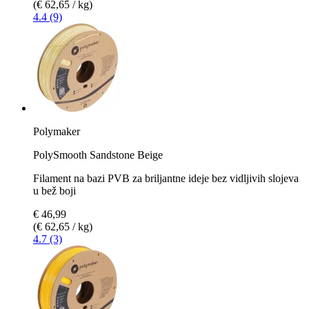
(€ 62,65 / kg)
4.4 (9)
Polymaker
PolySmooth Sandstone Beige
Filament na bazi PVB za briljantne ideje bez vidljivih slojeva
u bež boji
€ 46,99
(€ 62,65 / kg)
4.7 (3)