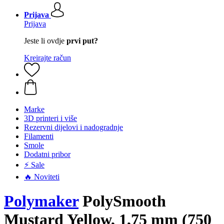
Prijava
Prijava
Jeste li ovdje
prvi put?
Kreirajte račun
Marke
3D printeri i više
Rezervni dijelovi i nadogradnje
Filamenti
Smole
Dodatni pribor
⚡ Sale
🔥 Noviteti
Polymaker
PolySmooth
Mustard Yellow, 1,75 mm (750