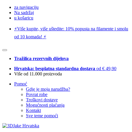
za navigaciju
Na sadržaj
u košaricu
⚡️Više kupite, više uštedite: 10% popusta na filamente i smolu
od 10 komada! ⚡️
Tražilica rezervnih dijelova
Hrvatska: besplatna standardna dostava
od € 49,90
Više od 11.000 proizvoda
Pomoć
Gdje je moja narudžba?
Povrat robe
Troškovi dostave
Mogućnosti plaćanja
Kontakt
Sve teme pomoći