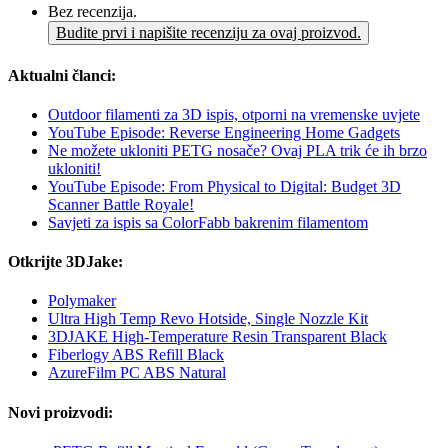
Bez recenzija.
Budite prvi i napišite recenziju za ovaj proizvod.
Aktualni članci:
Outdoor filamenti za 3D ispis, otporni na vremenske uvjete
YouTube Episode: Reverse Engineering Home Gadgets
Ne možete ukloniti PETG nosače? Ovaj PLA trik će ih brzo
ukloniti!
YouTube Episode: From Physical to Digital: Budget 3D
Scanner Battle Royale!
Savjeti za ispis sa ColorFabb bakrenim filamentom
Otkrijte 3DJake:
Polymaker
Ultra High Temp Revo Hotside, Single Nozzle Kit
3DJAKE High-Temperature Resin Transparent Black
Fiberlogy ABS Refill Black
AzureFilm PC ABS Natural
Novi proizvodi: