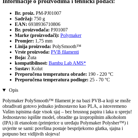
Informacije o proizvodima i tehnički podaci:
Br. proiz.
PM-PJ01007
Sadržaj:
750 g
EAN:
6938936710806
Br. proizvođača:
PJ01007
Marke (proizvođači):
Polymaker
Promjer:
1,75 mm
Linija proizvoda:
PolySmooth™
Vrste proizvoda:
PVB filamenti
Boja:
Žuta
kompatibilnost:
Bambu Lab AMS*
Sustav:
Kolut
Preporučena temperatura obrade:
190 - 220 °C
Preporučena temperatura podloge:
25 - 70 °C
Opis
Polymaker PolySmooth™ filament je na bazi PVB-a koji se može
obrađivati gotovo jednako jednostavno kao PLA, a istovremeno
Vašim ispisima daje visok sjaj – bez brusnog papira i laka u spreju!
Jednostavno ispišite model, obradite ga izopropilnim alkoholom
(IPA) ili etanolom (primjerice u uređaju Polymaker Polysher™) i
uvjerite se sami: površina postaje besprijekorno glatka, sjajna i
potpuno bez vidljivih slojeva!