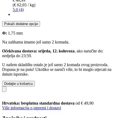
€ 46,99
(€ 62,65 / kg)
5.0 (4)
Pokaži dodatne opcije
Φ:
1,75 mm
Na zalihama imamo još samo 2 komada.
Očekivana dostava: srijeda, 12. kolovoza
, ako naručite do:
nedjelja do 23:59
.
U našem skladištu ostalo je još samo 2 komada ovog proizvoda.
Dopuna je na putu! Ukoliko se naruči više, to bi moglo utjecati na
datum isporuke.
Dodajte u košaricu
Hrvatska: besplatna standardna dostava
od € 49,90
Više informacija o otpremi i dostavi