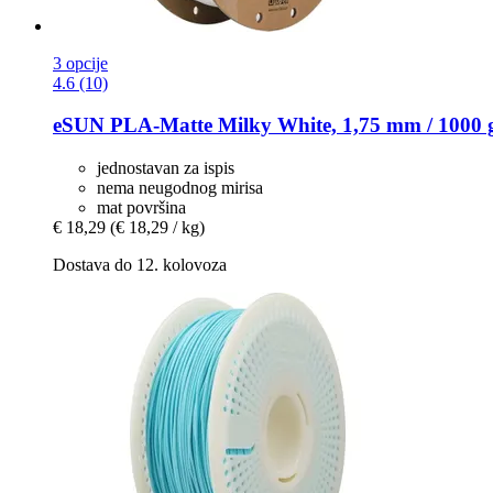
3 opcije
4.6 (10)
eSUN
PLA-​Matte Milky White, 1,75 mm / 1000 
jednostavan za ispis
nema neugodnog mirisa
mat površina
€ 18,29
(€ 18,29 / kg)
Dostava do 12. kolovoza