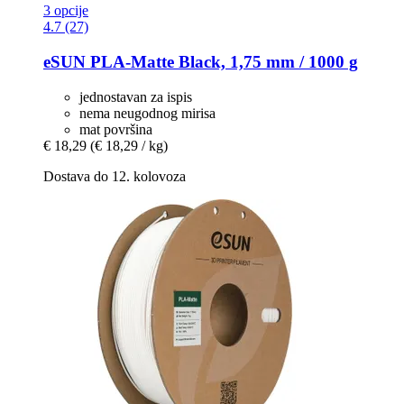
3 opcije
4.7 (27)
eSUN
PLA-​Matte Black, 1,75 mm / 1000 g
jednostavan za ispis
nema neugodnog mirisa
mat površina
€ 18,29
(€ 18,29 / kg)
Dostava do 12. kolovoza