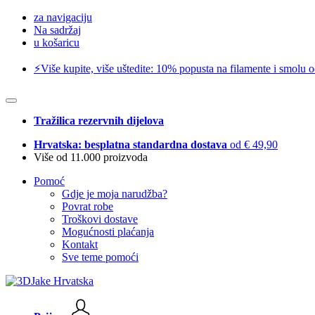
za navigaciju
Na sadržaj
u košaricu
⚡️Više kupite, više uštedite: 10% popusta na filamente i smolu 
Tražilica rezervnih dijelova
Hrvatska: besplatna standardna dostava
od € 49,90
Više od 11.000 proizvoda
Pomoć
Gdje je moja narudžba?
Povrat robe
Troškovi dostave
Mogućnosti plaćanja
Kontakt
Sve teme pomoći