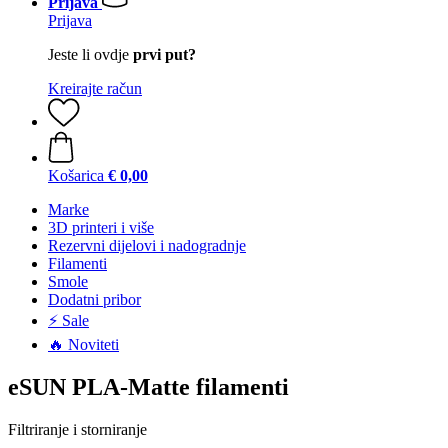
Prijava
Prijava
Jeste li ovdje
prvi put?
Kreirajte račun
Košarica
€ 0,00
Marke
3D printeri i više
Rezervni dijelovi i nadogradnje
Filamenti
Smole
Dodatni pribor
⚡ Sale
🔥 Noviteti
eSUN PLA-Matte filamenti
Filtriranje i storniranje