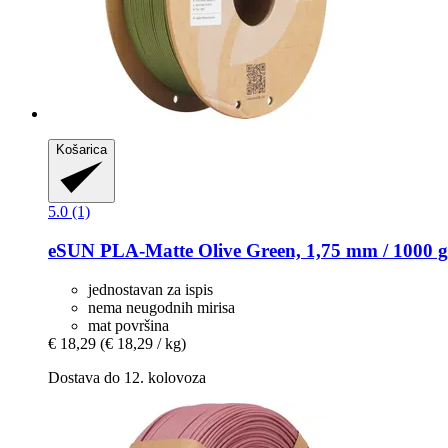
Košarica
5.0 (1)
eSUN
PLA-​Matte Olive Green, 1,75 mm / 1000 g
jednostavan za ispis
nema neugodnih mirisa
mat površina
€ 18,29
(€ 18,29 / kg)
Dostava do 12. kolovoza