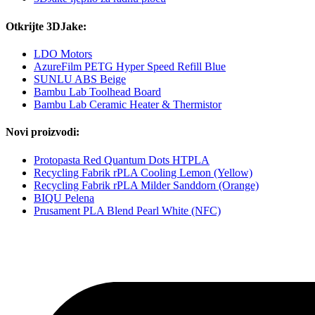
Otkrijte 3DJake:
LDO Motors
AzureFilm PETG Hyper Speed Refill Blue
SUNLU ABS Beige
Bambu Lab Toolhead Board
Bambu Lab Ceramic Heater & Thermistor
Novi proizvodi:
Protopasta Red Quantum Dots HTPLA
Recycling Fabrik rPLA Cooling Lemon (Yellow)
Recycling Fabrik rPLA Milder Sanddorn (Orange)
BIQU Pelena
Prusament PLA Blend Pearl White (NFC)