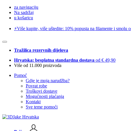
za navigaciju
Na sadržaj
u košaricu
⚡️Više kupite, više uštedite: 10% popusta na filamente i smolu 
Tražilica rezervnih dijelova
Hrvatska: besplatna standardna dostava
od € 49,90
Više od 11.000 proizvoda
Pomoć
Gdje je moja narudžba?
Povrat robe
Troškovi dostave
Mogućnosti plaćanja
Kontakt
Sve teme pomoći