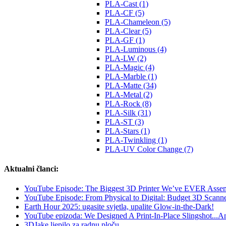
PLA-Cast (1)
PLA-CF (5)
PLA-Chameleon (5)
PLA-Clear (5)
PLA-GF (1)
PLA-Luminous (4)
PLA-LW (2)
PLA-Magic (4)
PLA-Marble (1)
PLA-Matte (34)
PLA-Metal (2)
PLA-Rock (8)
PLA-Silk (31)
PLA-ST (3)
PLA-Stars (1)
PLA-Twinkling (1)
PLA-UV Color Change (7)
Aktualni članci:
YouTube Episode: The Biggest 3D Printer We’ve EVER Assemb
YouTube Episode: From Physical to Digital: Budget 3D Scanne
Earth Hour 2025: ugasite svjetla, upalite Glow-in-the-Dark!
YouTube epizoda: We Designed A Print-In-Place Slingshot...And
3DJake ljepilo za radnu ploču