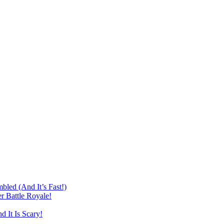
led (And It’s Fast!)
r Battle Royale!
 It Is Scary!