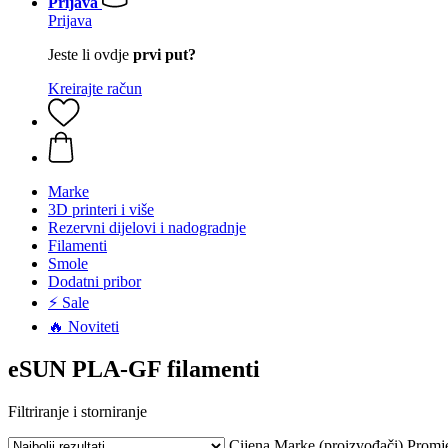
Prijava
Prijava
Jeste li ovdje
prvi put?
Kreirajte račun
Marke
3D printeri i više
Rezervni dijelovi i nadogradnje
Filamenti
Smole
Dodatni pribor
⚡ Sale
🔥 Noviteti
eSUN PLA-GF filamenti
Filtriranje i storniranje
Cijena
Marke (proizvođači)
Promj