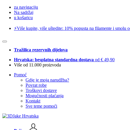
za navigaciju
Na sadržaj
u košaricu
⚡️Više kupite, više uštedite: 10% popusta na filamente i smolu 
Tražilica rezervnih dijelova
Hrvatska: besplatna standardna dostava
od € 49,90
Više od 11.000 proizvoda
Pomoć
Gdje je moja narudžba?
Povrat robe
Troškovi dostave
Mogućnosti plaćanja
Kontakt
Sve teme pomoći