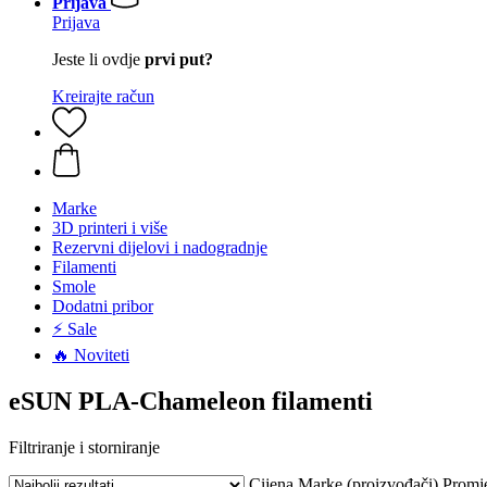
Prijava
Prijava
Jeste li ovdje
prvi put?
Kreirajte račun
Marke
3D printeri i više
Rezervni dijelovi i nadogradnje
Filamenti
Smole
Dodatni pribor
⚡ Sale
🔥 Noviteti
eSUN PLA-Chameleon filamenti
Filtriranje i storniranje
Cijena
Marke (proizvođači)
Promj