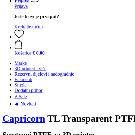
Prijava
Prijava
Jeste li ovdje
prvi put?
Kreirajte račun
Košarica
€ 0,00
Marke
3D printeri i više
Rezervni dijelovi i nadogradnje
Filamenti
Smole
Dodatni pribor
⚡ Sale
🔥 Noviteti
Capricorn
TL Transparent PTFE
Svestrani PTFE za 3D printer