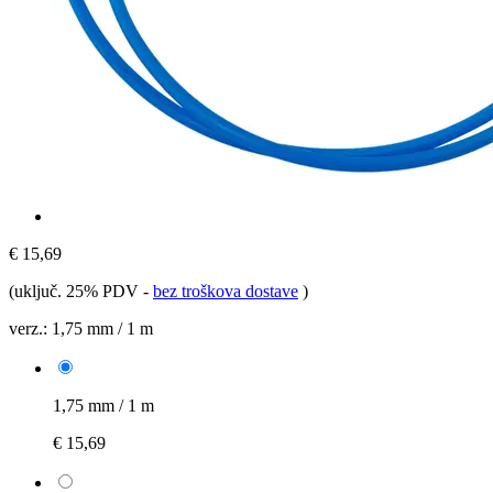
€ 15,69
(uključ. 25% PDV
-
bez troškova dostave
)
verz.:
1,75 mm / 1 m
1,75 mm / 1 m
€ 15,69