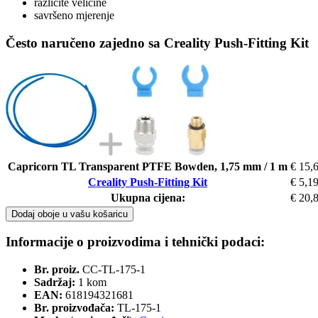
različite veličine
savršeno mjerenje
Često naručeno zajedno sa Creality Push-Fitting Kit
Capricorn TL Transparent PTFE Bowden, 1,75 mm / 1 m
€ 15,
Creality Push-Fitting Kit
€ 5,1
Ukupna cijena:
€ 20,
Dodaj oboje u vašu košaricu
Informacije o proizvodima i tehnički podaci:
Br. proiz.
CC-TL-175-1
Sadržaj:
1 kom
EAN:
618194321681
Br. proizvođača:
TL-175-1