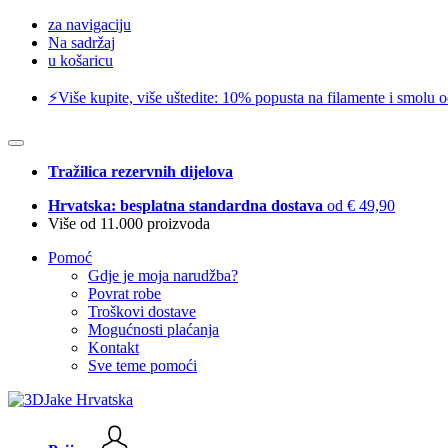
za navigaciju
Na sadržaj
u košaricu
⚡️Više kupite, više uštedite: 10% popusta na filamente i smolu 
Tražilica rezervnih dijelova
Hrvatska: besplatna standardna dostava
od € 49,90
Više od 11.000 proizvoda
Pomoć
Gdje je moja narudžba?
Povrat robe
Troškovi dostave
Mogućnosti plaćanja
Kontakt
Sve teme pomoći