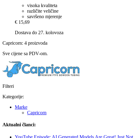
visoka kvaliteta
različite veličine
savršeno mjerenje
€ 15,69
Dostava do 27. kolovoza
Capricorn: 4 proizvoda
Sve cijene sa PDV-om.
Filteri
Kategorije:
Marke
Capricorn
Aktualni članci:
YouTube Episode: AI Generated Models Are Great! Just Not