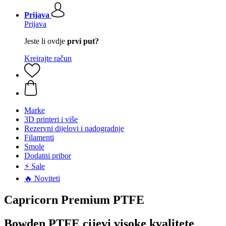
Prijava
Prijava
Jeste li ovdje
prvi put?
Kreirajte račun
Marke
3D printeri i više
Rezervni dijelovi i nadogradnje
Filamenti
Smole
Dodatni pribor
⚡ Sale
🔥 Noviteti
Capricorn Premium PTFE
Bowden PTFE cijevi visoke kvalitete