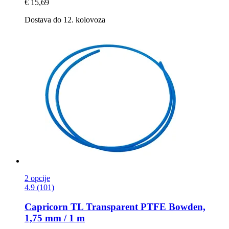
€ 15,69
Dostava do 12. kolovoza
2 opcije
4.9 (101)
Capricorn
TL Transparent PTFE Bowden,
1,75 mm / 1 m