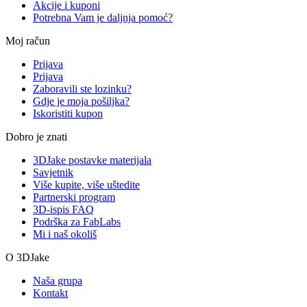
Akcije i kuponi
Potrebna Vam je daljnja pomoć?
Moj račun
Prijava
Prijava
Zaboravili ste lozinku?
Gdje je moja pošiljka?
Iskoristiti kupon
Dobro je znati
3DJake postavke materijala
Savjetnik
Više kupite, više uštedite
Partnerski program
3D-ispis FAQ
Podrška za FabLabs
Mi i naš okoliš
O 3DJake
Naša grupa
Kontakt