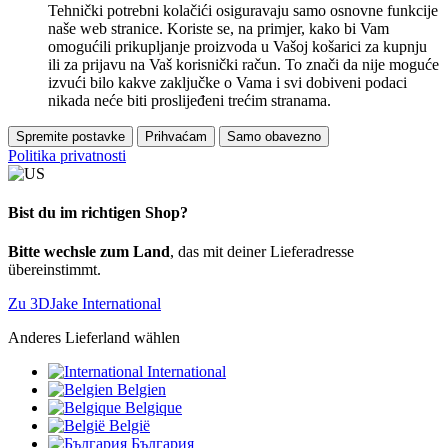
Tehnički potrebni kolačići osiguravaju samo osnovne funkcije
naše web stranice. Koriste se, na primjer, kako bi Vam
omogućili prikupljanje proizvoda u Vašoj košarici za kupnju
ili za prijavu na Vaš korisnički račun. To znači da nije moguće
izvući bilo kakve zaključke o Vama i svi dobiveni podaci
nikada neće biti proslijeđeni trećim stranama.
Spremite postavke
Prihvaćam
Samo obavezno
Politika privatnosti
Bist du im richtigen Shop?
Bitte wechsle zum Land
, das mit deiner Lieferadresse
übereinstimmt.
Zu 3DJake International
Anderes Lieferland wählen
International
Belgien
Belgique
België
България