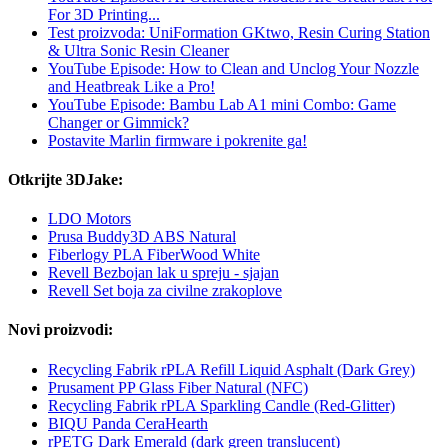
For 3D Printing...
Test proizvoda: UniFormation GKtwo, Resin Curing Station
& Ultra Sonic Resin Cleaner
YouTube Episode: How to Clean and Unclog Your Nozzle
and Heatbreak Like a Pro!
YouTube Episode: Bambu Lab A1 mini Combo: Game
Changer or Gimmick?
Postavite Marlin firmware i pokrenite ga!
Otkrijte 3DJake:
LDO Motors
Prusa Buddy3D ABS Natural
Fiberlogy PLA FiberWood White
Revell Bezbojan lak u spreju - sjajan
Revell Set boja za civilne zrakoplove
Novi proizvodi:
Recycling Fabrik rPLA Refill Liquid Asphalt (Dark Grey)
Prusament PP Glass Fiber Natural (NFC)
Recycling Fabrik rPLA Sparkling Candle (Red-Glitter)
BIQU Panda CeraHearth
rPETG Dark Emerald (dark green translucent)