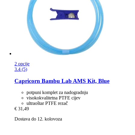
2 opcije
3.4 (5)
Capricorn
Bambu Lab AMS Kit, Blue
potpuni komplet za nadogradnju
visokokvalitetna PTFE cijev
ultraoštar PTFE rezač
€ 31,49
Dostava do 12. kolovoza