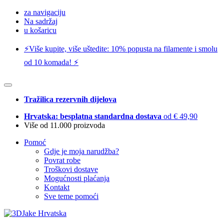
za navigaciju
Na sadržaj
u košaricu
⚡️Više kupite, više uštedite: 10% popusta na filamente i smolu
od 10 komada! ⚡️
Tražilica rezervnih dijelova
Hrvatska: besplatna standardna dostava
od € 49,90
Više od 11.000 proizvoda
Pomoć
Gdje je moja narudžba?
Povrat robe
Troškovi dostave
Mogućnosti plaćanja
Kontakt
Sve teme pomoći