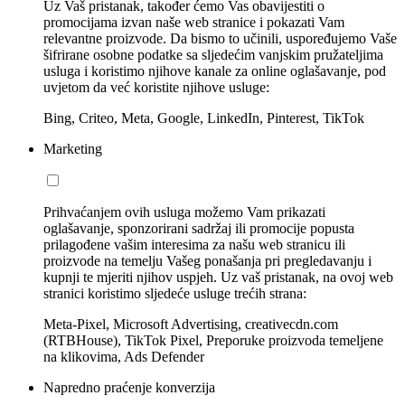
Uz Vaš pristanak, također ćemo Vas obavijestiti o
promocijama izvan naše web stranice i pokazati Vam
relevantne proizvode. Da bismo to učinili, uspoređujemo Vaše
šifrirane osobne podatke sa sljedećim vanjskim pružateljima
usluga i koristimo njihove kanale za online oglašavanje, pod
uvjetom da već koristite njihove usluge:
Bing, Criteo, Meta, Google, LinkedIn, Pinterest, TikTok
Marketing
Prihvaćanjem ovih usluga možemo Vam prikazati
oglašavanje, sponzorirani sadržaj ili promocije popusta
prilagođene vašim interesima za našu web stranicu ili
proizvode na temelju Vašeg ponašanja pri pregledavanju i
kupnji te mjeriti njihov uspjeh. Uz vaš pristanak, na ovoj web
stranici koristimo sljedeće usluge trećih strana:
Meta-Pixel, Microsoft Advertising, creativecdn.com
(RTBHouse), TikTok Pixel, Preporuke proizvoda temeljene
na klikovima, Ads Defender
Napredno praćenje konverzija