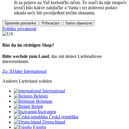
ili za prijavu na Vaš korisnički račun. To znači da nije moguće
izvući bilo kakve zaključke o Vama i svi dobiveni podaci
nikada neće biti proslijeđeni trećim stranama.
Spremite postavke
Prihvaćam
Samo obavezno
Politika privatnosti
Bist du im richtigen Shop?
Bitte wechsle zum Land
, das mit deiner Lieferadresse
übereinstimmt.
Zu 3DJake International
Anderes Lieferland wählen
International
Belgien
Belgique
België
България
Česká republika
Deutschland
España