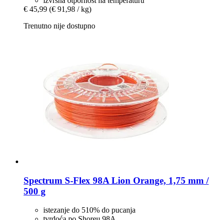
izvrsna otpornost na temperaturu
€ 45,99
(€ 91,98 / kg)
Trenutno nije dostupno
Spectrum
S-​Flex 98A Lion Orange, 1,75 mm /
500 g
istezanje do 510% do pucanja
tvrdoća po Shoreu 98A