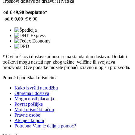
Troškovi dostave za državu: Hrvatska
od € 49,90
besplatno*
od € 0,00
€ 6,90
* Ovi troškovi dostave odnose se na standardnu ​​dostavu. Dodatni
troškovi mogu nastati npr. zbog težine, veličine ili svojstava
proizvoda. Ove podatke možete pronaći izravno u opisu proizvoda.
Pomoć i podrška korisnicima
Kako izvršiti narudžbu
Otprema i dostava
Mogućnosti plaćanja
Povrat pošiljke
Moj korisnički račun
Pravne osobe
Akcije i kuponi
Potrebna Vam je daljnja pomoć?