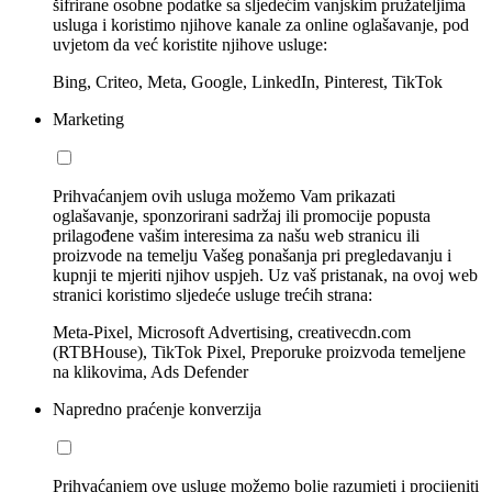
šifrirane osobne podatke sa sljedećim vanjskim pružateljima
usluga i koristimo njihove kanale za online oglašavanje, pod
uvjetom da već koristite njihove usluge:
Bing, Criteo, Meta, Google, LinkedIn, Pinterest, TikTok
Marketing
Prihvaćanjem ovih usluga možemo Vam prikazati
oglašavanje, sponzorirani sadržaj ili promocije popusta
prilagođene vašim interesima za našu web stranicu ili
proizvode na temelju Vašeg ponašanja pri pregledavanju i
kupnji te mjeriti njihov uspjeh. Uz vaš pristanak, na ovoj web
stranici koristimo sljedeće usluge trećih strana:
Meta-Pixel, Microsoft Advertising, creativecdn.com
(RTBHouse), TikTok Pixel, Preporuke proizvoda temeljene
na klikovima, Ads Defender
Napredno praćenje konverzija
Prihvaćanjem ove usluge možemo bolje razumjeti i procijeniti