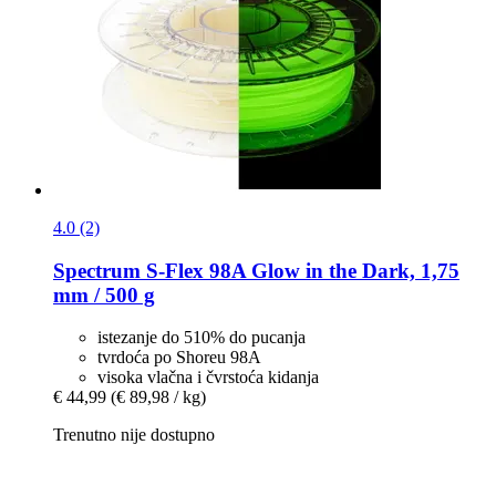
4.0 (2)
Spectrum
S-​Flex 98A Glow in the Dark, 1,75
mm / 500 g
istezanje do 510% do pucanja
tvrdoća po Shoreu 98A
visoka vlačna i čvrstoća kidanja
€ 44,99
(€ 89,98 / kg)
Trenutno nije dostupno