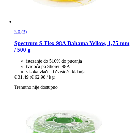
5.0 (3)
Spectrum
S-​Flex 98A Bahama Yellow, 1,75 mm
/ 500 g
istezanje do 510% do pucanja
tvrdoća po Shoreu 98A
visoka vlačna i čvrstoća kidanja
€ 31,49
(€ 62,98 / kg)
Trenutno nije dostupno