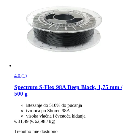
4.0 (1)
Spectrum
S-​Flex 98A Deep Black, 1,75 mm /
500 g
istezanje do 510% do pucanja
tvrdoća po Shoreu 98A
visoka vlačna i čvrstoća kidanja
€ 31,49
(€ 62,98 / kg)
Trenutno nije dostupno