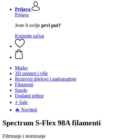
Prijava
Prijava
Jeste li ovdje
prvi put?
Kreirajte račun
Marke
3D printeri i više
Rezervni dijelovi i nadogradnje
Filamenti
Smole
Dodatni pribor
⚡ Sale
🔥 Noviteti
Spectrum S-Flex 98A filamenti
Filtriranje i storniranje