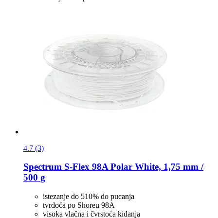
4.7 (3)
Spectrum
S-​Flex 98A Polar White, 1,75 mm /
500 g
istezanje do 510% do pucanja
tvrdoća po Shoreu 98A
visoka vlačna i čvrstoća kidanja