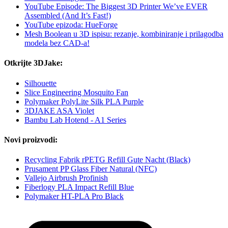
YouTube Episode: The Biggest 3D Printer We’ve EVER
Assembled (And It’s Fast!)
YouTube epizoda: HueForge
Mesh Boolean u 3D ispisu: rezanje, kombiniranje i prilagodba
modela bez CAD-a!
Otkrijte 3DJake:
Silhouette
Slice Engineering Mosquito Fan
Polymaker PolyLite Silk PLA Purple
3DJAKE ASA Violet
Bambu Lab Hotend - A1 Series
Novi proizvodi:
Recycling Fabrik rPETG Refill Gute Nacht (Black)
Prusament PP Glass Fiber Natural (NFC)
Vallejo Airbrush Profinish
Fiberlogy PLA Impact Refill Blue
Polymaker HT-PLA Pro Black