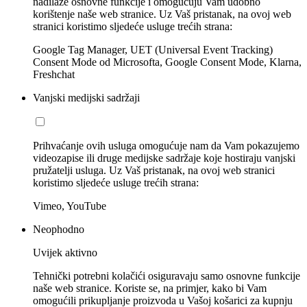
nadilaze osnovne funkcije i omogućuju Vam udobno
korištenje naše web stranice. Uz Vaš pristanak, na ovoj web
stranici koristimo sljedeće usluge trećih strana:
Google Tag Manager, UET (Universal Event Tracking)
Consent Mode od Microsofta, Google Consent Mode, Klarna,
Freshchat
Vanjski medijski sadržaji
Prihvaćanje ovih usluga omogućuje nam da Vam pokazujemo
videozapise ili druge medijske sadržaje koje hostiraju vanjski
pružatelji usluga. Uz Vaš pristanak, na ovoj web stranici
koristimo sljedeće usluge trećih strana:
Vimeo, YouTube
Neophodno
Uvijek aktivno
Tehnički potrebni kolačići osiguravaju samo osnovne funkcije
naše web stranice. Koriste se, na primjer, kako bi Vam
omogućili prikupljanje proizvoda u Vašoj košarici za kupnju