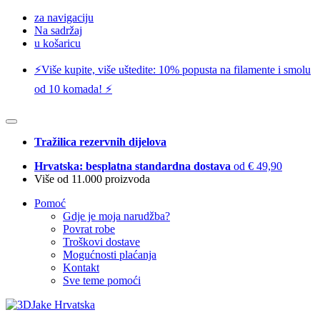
za navigaciju
Na sadržaj
u košaricu
⚡️Više kupite, više uštedite: 10% popusta na filamente i smolu
od 10 komada! ⚡️
Tražilica rezervnih dijelova
Hrvatska: besplatna standardna dostava
od € 49,90
Više od 11.000 proizvoda
Pomoć
Gdje je moja narudžba?
Povrat robe
Troškovi dostave
Mogućnosti plaćanja
Kontakt
Sve teme pomoći