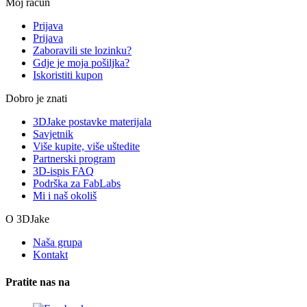
Moj račun
Prijava
Prijava
Zaboravili ste lozinku?
Gdje je moja pošiljka?
Iskoristiti kupon
Dobro je znati
3DJake postavke materijala
Savjetnik
Više kupite, više uštedite
Partnerski program
3D-ispis FAQ
Podrška za FabLabs
Mi i naš okoliš
O 3DJake
Naša grupa
Kontakt
Pratite nas na