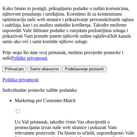
Kako bismo to postigli, prikupljamo podatke o našim korisnicima,
njihovom ponašanju i uređajima. Koristimo ih za kontinuiranu
optimizaciju naše web stranice i prikazivanje personaliziranih oglasa
i sadržaja, kao i za analizu statistike korištenja. Također možemo
usporediti Vaše šifrirane podatke s vanjskim pružateljima usluga i
prikazivati Vam ponude putem njihovih online oglašivačkih kanala
samo ako već i sami koristite njihove usluge.
Prije nego što date svoj pristanak, molimo provjerite postavke i
naše
Politike privatnosti
.
Prihvaćam
Samo obavezno
Podešavanje postavki
Politika privatnosti
Individualne postavke zaštite podataka
Marketing per Customer-Match
Uz Vaš pristanak, također ćemo Vas obavijestiti o
promocijama izvan naše web stranice i pokazati Vam
relevantne proizvode. Da bismo to učinili, uspoređujemo Vaše