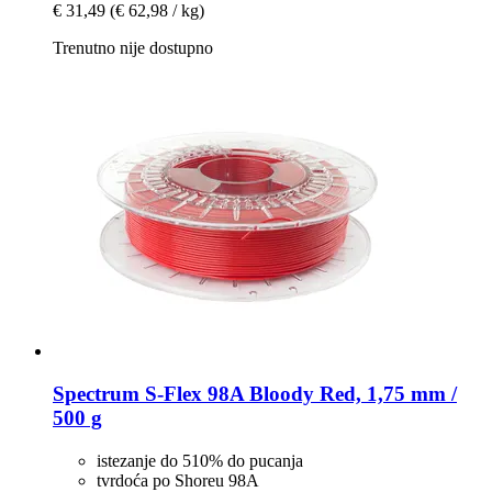
€ 31,49
(€ 62,98 / kg)
Trenutno nije dostupno
Spectrum
S-​Flex 98A Bloody Red, 1,75 mm /
500 g
istezanje do 510% do pucanja
tvrdoća po Shoreu 98A