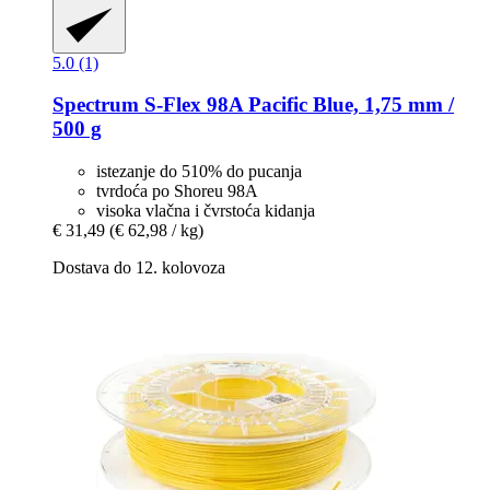
5.0 (1)
Spectrum
S-​Flex 98A Pacific Blue, 1,75 mm /
500 g
istezanje do 510% do pucanja
tvrdoća po Shoreu 98A
visoka vlačna i čvrstoća kidanja
€ 31,49
(€ 62,98 / kg)
Dostava do 12. kolovoza