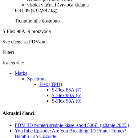
visoka vlačna i čvrstoća kidanja
€ 31,49
(€ 62,98 / kg)
Trenutno nije dostupno
S-Flex 98A: 9 proizvoda
Sve cijene sa PDV-om.
Filteri
Kategorije:
Marke
Spectrum
Flex (TPU)
S-Flex 85A (7)
S-Flex 90A (6)
S-Flex 98A (9)
Aktualni članci:
FDM 3D printeri srednje klase ispod 500€! (izdanje 2025.)
YouTube Episode: Are You Breathing 3D Printer Fumes?
Bambu Lab Upgrade!