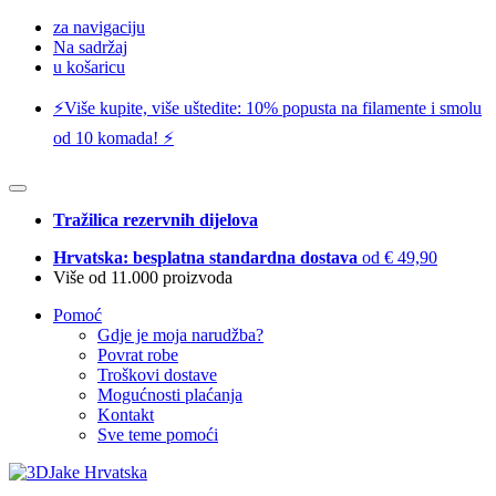
za navigaciju
Na sadržaj
u košaricu
⚡️Više kupite, više uštedite: 10% popusta na filamente i smolu
od 10 komada! ⚡️
Tražilica rezervnih dijelova
Hrvatska: besplatna standardna dostava
od € 49,90
Više od 11.000 proizvoda
Pomoć
Gdje je moja narudžba?
Povrat robe
Troškovi dostave
Mogućnosti plaćanja
Kontakt
Sve teme pomoći