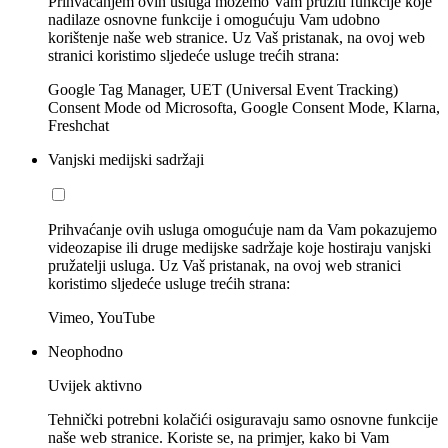
Prihvaćanjem ovih usluga možemo Vam pružiti funkcije koje
nadilaze osnovne funkcije i omogućuju Vam udobno
korištenje naše web stranice. Uz Vaš pristanak, na ovoj web
stranici koristimo sljedeće usluge trećih strana:
Google Tag Manager, UET (Universal Event Tracking)
Consent Mode od Microsofta, Google Consent Mode, Klarna,
Freshchat
Vanjski medijski sadržaji
Prihvaćanje ovih usluga omogućuje nam da Vam pokazujemo
videozapise ili druge medijske sadržaje koje hostiraju vanjski
pružatelji usluga. Uz Vaš pristanak, na ovoj web stranici
koristimo sljedeće usluge trećih strana:
Vimeo, YouTube
Neophodno
Uvijek aktivno
Tehnički potrebni kolačići osiguravaju samo osnovne funkcije
naše web stranice. Koriste se, na primjer, kako bi Vam