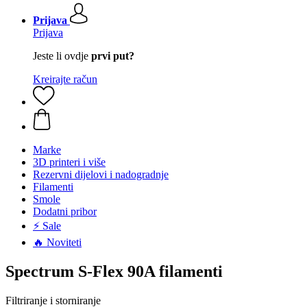
Prijava
Prijava
Jeste li ovdje
prvi put?
Kreirajte račun
Marke
3D printeri i više
Rezervni dijelovi i nadogradnje
Filamenti
Smole
Dodatni pribor
⚡ Sale
🔥 Noviteti
Spectrum S-Flex 90A filamenti
Filtriranje i storniranje