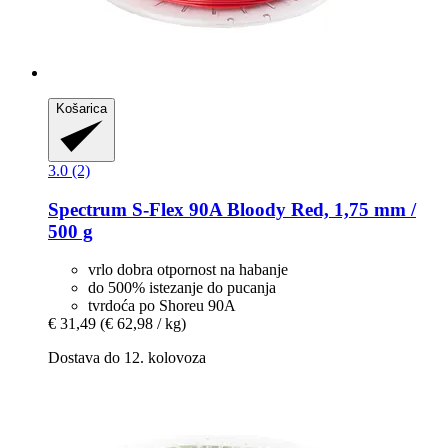
Košarica
3.0 (2)
Spectrum
S-​Flex 90A Bloody Red, 1,75 mm /
500 g
vrlo dobra otpornost na habanje
do 500% istezanje do pucanja
tvrdoća po Shoreu 90A
€ 31,49
(€ 62,98 / kg)
Dostava do 12. kolovoza