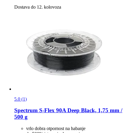
Dostava do 12. kolovoza
5.0 (1)
Spectrum
S-​Flex 90A Deep Black, 1,75 mm /
500 g
vrlo dobra otpornost na habanje