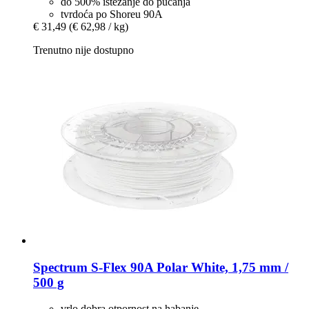
do 500% istezanje do pucanja
tvrdoća po Shoreu 90A
€ 31,49
(€ 62,98 / kg)
Trenutno nije dostupno
Spectrum
S-​Flex 90A Polar White, 1,75 mm /
500 g
vrlo dobra otpornost na habanje