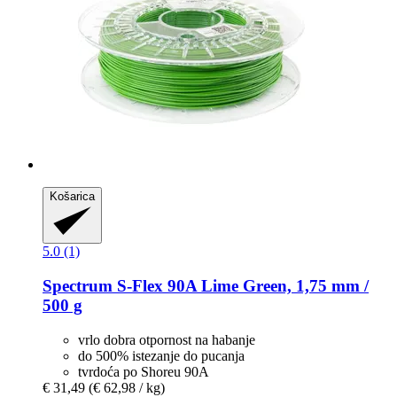
Košarica
5.0 (1)
Spectrum
S-​Flex 90A Lime Green, 1,75 mm /
500 g
vrlo dobra otpornost na habanje
do 500% istezanje do pucanja
tvrdoća po Shoreu 90A
€ 31,49
(€ 62,98 / kg)