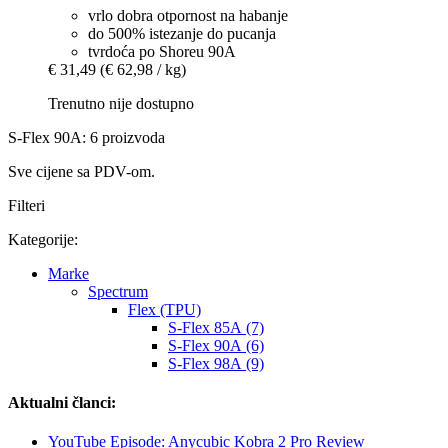
vrlo dobra otpornost na habanje
do 500% istezanje do pucanja
tvrdoća po Shoreu 90A
€ 31,49
(€ 62,98 / kg)
Trenutno nije dostupno
S-Flex 90A: 6 proizvoda
Sve cijene sa PDV-om.
Filteri
Kategorije:
Marke
Spectrum
Flex (TPU)
S-Flex 85A (7)
S-Flex 90A (6)
S-Flex 98A (9)
Aktualni članci:
YouTube Episode: Anycubic Kobra 2 Pro Review