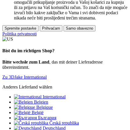
omogućili prikupljanje proizvoda u Vašoj košarici za kupnju
ili za prijavu na Vaš korisnički račun. To znači da nije moguće
izvući bilo kakve zaključke o Vama i svi dobiveni podaci
nikada neće biti proslijeđeni trećim stranama.
Spremite postavke
Prihvaćam
Samo obavezno
Politika privatnosti
Bist du im richtigen Shop?
Bitte wechsle zum Land
, das mit deiner Lieferadresse
übereinstimmt.
Zu 3DJake International
Anderes Lieferland wählen
International
Belgien
Belgique
België
България
Česká republika
Deutschland