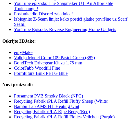
YouTube epizoda: The Snapmaker U1: An Affordable
Toolchanger!
Postanite dio Discord zajednice!
Izbjegnite Z-Seam linije: kako postići glatke površine uz Scarf
Seam!
YouTube Episode: Reverse Engineering Home Gadgets
Otkrijte 3DJake:
eufyMake
Vallejo Model Color 109 Pastel Green (885)
BondTech Drivegear Kit za 1,75 mm
ColorFabb Woodfill Fine
Formfutura Bulk PETG Blue
Novi proizvodi:
Prusament PVB Smoky Black (NFC)
Recycling Fabrik rPLA Refill Fluffy Sheep (White)
Bambu Lab AMS HT Heating Unit
Recycling Fabrik rPLA Ripe Berry (Red)
Recycling Fabrik rPLA Refill Flottes Veilchen (Purple)