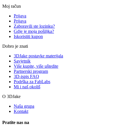
Moj račun
Prijava
Prijava
Zaboravili ste lozinku?
Gdje je moja pošiljka?
Iskoristiti kupon
Dobro je znati
3DJake postavke materijala
Savjetnik
Više kupite, više uštedite
Partnerski program
3D-ispis FAQ
Podrška za FabLabs
Mi i naš okoliš
O 3DJake
Naša grupa
Kontakt
Pratite nas na