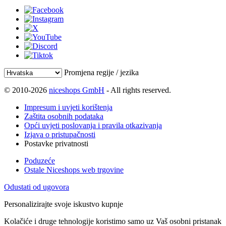
Promjena regije / jezika
© 2010-2026
niceshops GmbH
- All rights reserved.
Impresum i uvjeti korištenja
Zaštita osobnih podataka
Opći uvjeti poslovanja i pravila otkazivanja
Izjava o pristupačnosti
Postavke privatnosti
Poduzeće
Ostale Niceshops web trgovine
Odustati od ugovora
Personalizirajte svoje iskustvo kupnje
Kolačiće i druge tehnologije koristimo samo uz Vaš osobni pristanak