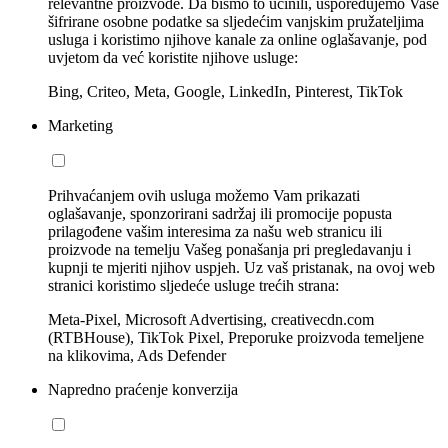
relevantne proizvode. Da bismo to učinili, uspoređujemo Vaše
šifrirane osobne podatke sa sljedećim vanjskim pružateljima
usluga i koristimo njihove kanale za online oglašavanje, pod
uvjetom da već koristite njihove usluge:
Bing, Criteo, Meta, Google, LinkedIn, Pinterest, TikTok
Marketing
Prihvaćanjem ovih usluga možemo Vam prikazati
oglašavanje, sponzorirani sadržaj ili promocije popusta
prilagođene vašim interesima za našu web stranicu ili
proizvode na temelju Vašeg ponašanja pri pregledavanju i
kupnji te mjeriti njihov uspjeh. Uz vaš pristanak, na ovoj web
stranici koristimo sljedeće usluge trećih strana:
Meta-Pixel, Microsoft Advertising, creativecdn.com
(RTBHouse), TikTok Pixel, Preporuke proizvoda temeljene
na klikovima, Ads Defender
Napredno praćenje konverzija