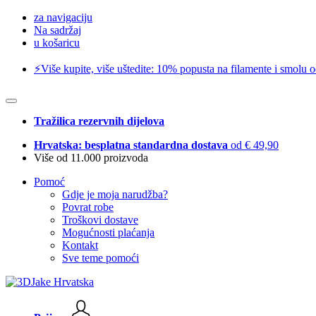
za navigaciju
Na sadržaj
u košaricu
⚡️Više kupite, više uštedite: 10% popusta na filamente i smolu 
Tražilica rezervnih dijelova
Hrvatska: besplatna standardna dostava
od € 49,90
Više od 11.000 proizvoda
Pomoć
Gdje je moja narudžba?
Povrat robe
Troškovi dostave
Mogućnosti plaćanja
Kontakt
Sve teme pomoći