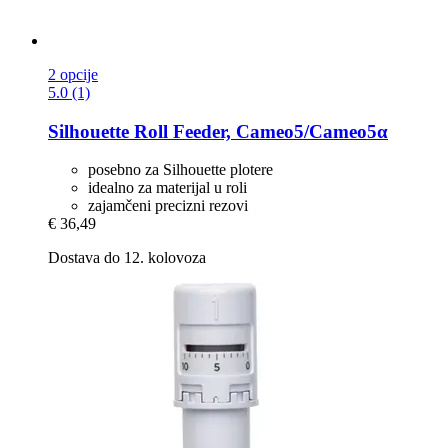
2 opcije
5.0 (1)
Silhouette
Roll Feeder, Cameo5/Cameo5α
posebno za Silhouette plotere
idealno za materijal u roli
zajamčeni precizni rezovi
€ 36,49
Dostava do 12. kolovoza