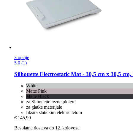
3 opcije
5.0 (1)
Silhouette
Electrostatic Mat -​ 30,5 cm x 30,5 cm,
White
Matte Pink
Matte Black
za Silhouette rezne plotere
za glatke materijale
fiksira statičkim elektricitetom
€ 145,99
Besplatna dostava do 12. kolovoza