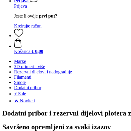
Prijava
Prijava
Jeste li ovdje
prvi put?
Kreirajte račun
Košarica
€ 0,00
Marke
3D printeri i više
Rezervni dijelovi i nadogradnje
Filamenti
Smole
Dodatni pribor
⚡ Sale
🔥 Noviteti
Dodatni pribor i rezervni dijelovi plotera 
Savršeno opremljeni za svaki izazov