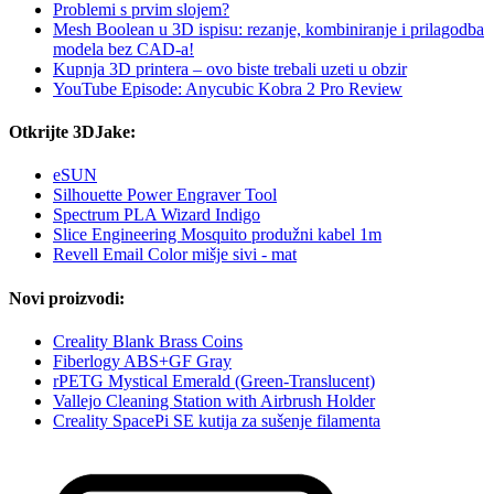
Problemi s prvim slojem?
Mesh Boolean u 3D ispisu: rezanje, kombiniranje i prilagodba
modela bez CAD-a!
Kupnja 3D printera – ovo biste trebali uzeti u obzir
YouTube Episode: Anycubic Kobra 2 Pro Review
Otkrijte 3DJake:
eSUN
Silhouette Power Engraver Tool
Spectrum PLA Wizard Indigo
Slice Engineering Mosquito produžni kabel 1m
Revell Email Color mišje sivi - mat
Novi proizvodi:
Creality Blank Brass Coins
Fiberlogy ABS+GF Gray
rPETG Mystical Emerald (Green-Translucent)
Vallejo Cleaning Station with Airbrush Holder
Creality SpacePi SE kutija za sušenje filamenta