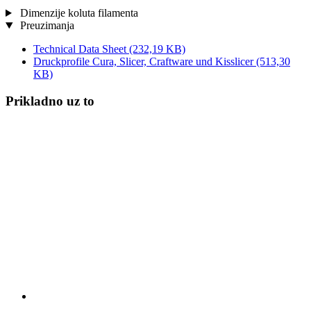
Dimenzije koluta filamenta
Preuzimanja
Technical Data Sheet
(232,19 KB)
Druckprofile Cura, Slicer, Craftware und Kisslicer
(513,30
KB)
Prikladno uz to