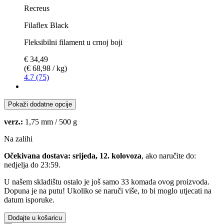
Recreus
Filaflex Black
Fleksibilni filament u crnoj boji
€ 34,49
(€ 68,98 / kg)
4.7 (75)
Pokaži dodatne opcije
verz.:
1,75 mm / 500 g
Na zalihi
Očekivana dostava: srijeda, 12. kolovoza
, ako naručite do:
nedjelja do 23:59
.
U našem skladištu ostalo je još samo 33 komada ovog proizvoda.
Dopuna je na putu! Ukoliko se naruči više, to bi moglo utjecati na
datum isporuke.
Dodajte u košaricu