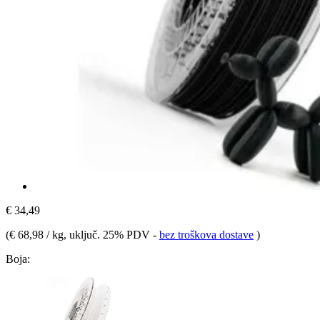
€ 34,49
(
€ 68,98 / kg
, uključ. 25% PDV
-
bez troškova dostave
)
Boja: