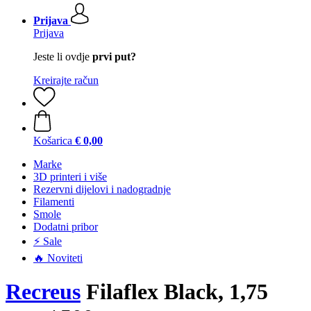
Prijava
Prijava
Jeste li ovdje
prvi put?
Kreirajte račun
Košarica
€ 0,00
Marke
3D printeri i više
Rezervni dijelovi i nadogradnje
Filamenti
Smole
Dodatni pribor
⚡ Sale
🔥 Noviteti
Recreus
Filaflex Black, 1,75