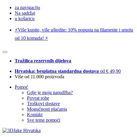
za navigaciju
Na sadržaj
u košaricu
⚡️Više kupite, više uštedite: 10% popusta na filamente i smolu
od 10 komada! ⚡️
Tražilica rezervnih dijelova
Hrvatska: besplatna standardna dostava
od € 49,90
Više od 11.000 proizvoda
Pomoć
Gdje je moja narudžba?
Povrat robe
Troškovi dostave
Mogućnosti plaćanja
Kontakt
Sve teme pomoći