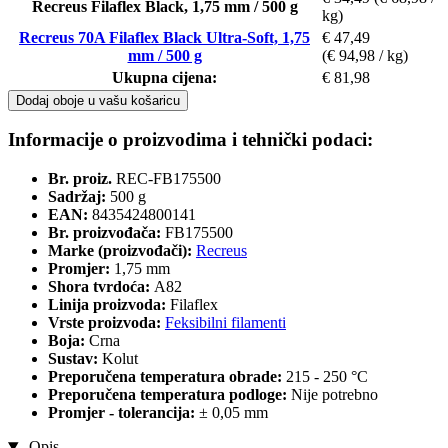
Recreus Filaflex Black, 1,75 mm / 500 g
kg)
Recreus 70A Filaflex Black Ultra-Soft, 1,75
€ 47,49
mm / 500 g
(€ 94,98 / kg)
Ukupna cijena:
€ 81,98
Dodaj oboje u vašu košaricu
Informacije o proizvodima i tehnički podaci:
Br. proiz.
REC-FB175500
Sadržaj:
500 g
EAN:
8435424800141
Br. proizvođača:
FB175500
Marke (proizvođači):
Recreus
Promjer:
1,75 mm
Shora tvrdoća:
A82
Linija proizvoda:
Filaflex
Vrste proizvoda:
Feksibilni filamenti
Boja:
Crna
Sustav:
Kolut
Preporučena temperatura obrade:
215 - 250 °C
Preporučena temperatura podloge:
Nije potrebno
Promjer - tolerancija:
± 0,05 mm
Opis