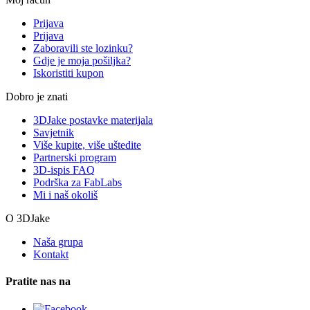
Prijava
Prijava
Zaboravili ste lozinku?
Gdje je moja pošiljka?
Iskoristiti kupon
Dobro je znati
3DJake postavke materijala
Savjetnik
Više kupite, više uštedite
Partnerski program
3D-ispis FAQ
Podrška za FabLabs
Mi i naš okoliš
O 3DJake
Naša grupa
Kontakt
Pratite nas na