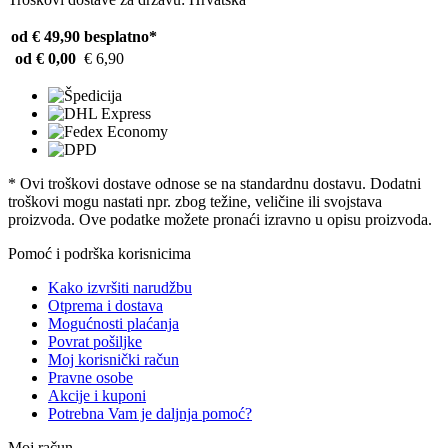
od € 49,90
besplatno*
od € 0,00
€ 6,90
* Ovi troškovi dostave odnose se na standardnu ​​dostavu. Dodatni
troškovi mogu nastati npr. zbog težine, veličine ili svojstava
proizvoda. Ove podatke možete pronaći izravno u opisu proizvoda.
Pomoć i podrška korisnicima
Kako izvršiti narudžbu
Otprema i dostava
Mogućnosti plaćanja
Povrat pošiljke
Moj korisnički račun
Pravne osobe
Akcije i kuponi
Potrebna Vam je daljnja pomoć?
Moj račun