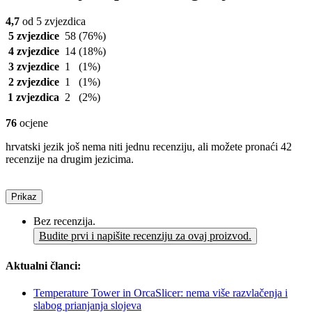
4,7
od 5 zvjezdica
5 zvjezdice
58
(76%)
4 zvjezdice
14
(18%)
3 zvjezdice
1
(1%)
2 zvjezdice
1
(1%)
1 zvjezdica
2
(2%)
76
ocjene
hrvatski jezik još nema niti jednu recenziju, ali možete pronaći 42
recenzije na drugim jezicima.
Prikaz
Bez recenzija.
Budite prvi i napišite recenziju za ovaj proizvod.
Aktualni članci:
Temperature Tower in OrcaSlicer: nema više razvlačenja i
slabog prianjanja slojeva