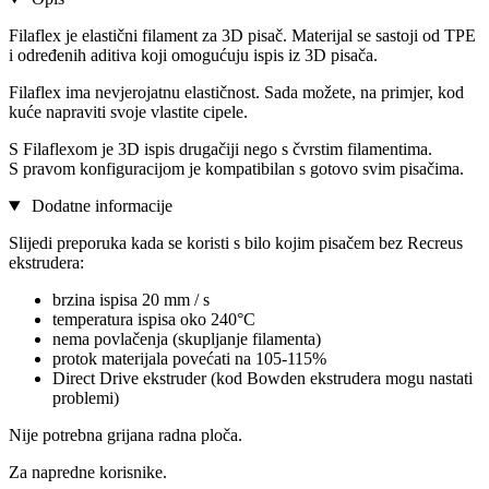
Filaflex je elastični filament za 3D pisač. Materijal se sastoji od TPE
i određenih aditiva koji omogućuju ispis iz 3D pisača.
Filaflex ima nevjerojatnu elastičnost. Sada možete, na primjer, kod
kuće napraviti svoje vlastite cipele.
S Filaflexom je 3D ispis drugačiji nego s čvrstim filamentima.
S pravom konfiguracijom je kompatibilan s gotovo svim pisačima.
Dodatne informacije
Slijedi preporuka kada se koristi s bilo kojim pisačem bez Recreus
ekstrudera:
brzina ispisa 20 mm / s
temperatura ispisa oko 240°C
nema povlačenja (skupljanje filamenta)
protok materijala povećati na 105-115%
Direct Drive ekstruder (kod Bowden ekstrudera mogu nastati
problemi)
Nije potrebna grijana radna ploča.
Za napredne korisnike.