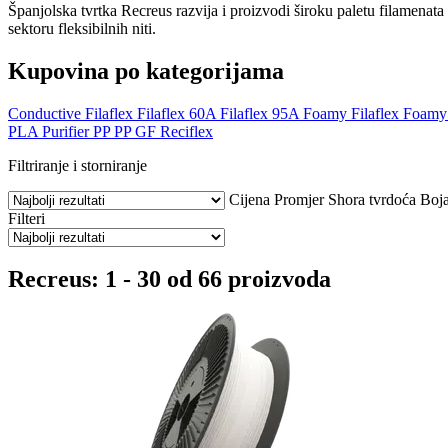
Španjolska tvrtka Recreus razvija i proizvodi široku paletu filamenata 
sektoru fleksibilnih niti.
Kupovina po kategorijama
Conductive Filaflex
Filaflex 60A
Filaflex 95A Foamy
Filaflex Foamy
PLA Purifier
PP
PP GF
Reciflex
Filtriranje i storniranje
Cijena
Promjer
Shora tvrdoća
Boj
Filteri
Recreus: 1 - 30 od 66 proizvoda