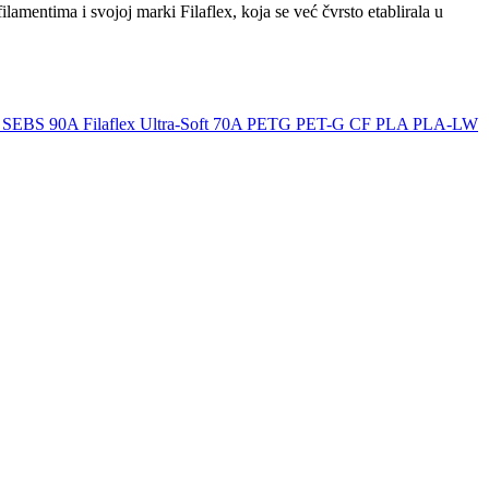
lamentima i svojoj marki Filaflex, koja se već čvrsto etablirala u
ex SEBS 90A
Filaflex Ultra-Soft 70A
PETG
PET-G CF
PLA
PLA-LW