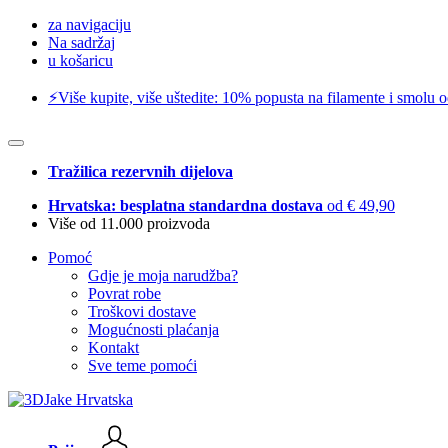
za navigaciju
Na sadržaj
u košaricu
⚡️Više kupite, više uštedite: 10% popusta na filamente i smolu 
Tražilica rezervnih dijelova
Hrvatska: besplatna standardna dostava
od € 49,90
Više od 11.000 proizvoda
Pomoć
Gdje je moja narudžba?
Povrat robe
Troškovi dostave
Mogućnosti plaćanja
Kontakt
Sve teme pomoći