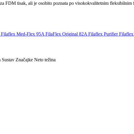
za FDM tisak, ali je osobito poznata po visokokvalitetnim fleksibilnim fi
Filaflex Med-Flex 95A
FilaFlex Original 82A
Filaflex Purifier
Filafl
a
Sustav
Značajke
Neto težina