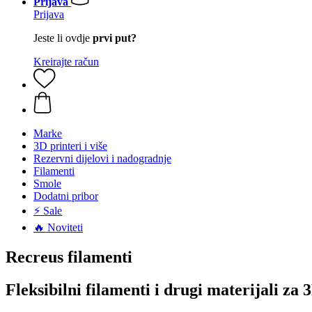
Prijava
Prijava
Jeste li ovdje
prvi put?
Kreirajte račun
Marke
3D printeri i više
Rezervni dijelovi i nadogradnje
Filamenti
Smole
Dodatni pribor
⚡ Sale
🔥 Noviteti
Recreus filamenti
Fleksibilni filamenti i drugi materijali za 3