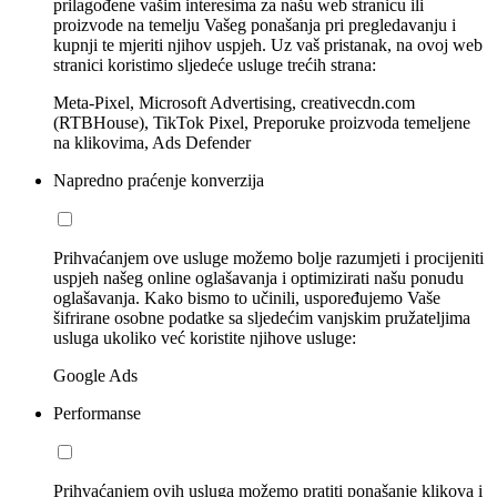
prilagođene vašim interesima za našu web stranicu ili
proizvode na temelju Vašeg ponašanja pri pregledavanju i
kupnji te mjeriti njihov uspjeh. Uz vaš pristanak, na ovoj web
stranici koristimo sljedeće usluge trećih strana:
Meta-Pixel, Microsoft Advertising, creativecdn.com
(RTBHouse), TikTok Pixel, Preporuke proizvoda temeljene
na klikovima, Ads Defender
Napredno praćenje konverzija
Prihvaćanjem ove usluge možemo bolje razumjeti i procijeniti
uspjeh našeg online oglašavanja i optimizirati našu ponudu
oglašavanja. Kako bismo to učinili, uspoređujemo Vaše
šifrirane osobne podatke sa sljedećim vanjskim pružateljima
usluga ukoliko već koristite njihove usluge:
Google Ads
Performanse
Prihvaćanjem ovih usluga možemo pratiti ponašanje klikova i