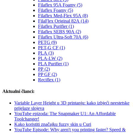
Filaflex 95A Foamy (5)
Filaflex Foamy (5)
Filaflex Med-Flex 95A (8)
FilaFlex Original 82A (14)
Filaflex Purifier (1)
Filaflex SEBS 90A (2)
Filaflex Ultra-Soft 70A (6)
PETG (9)
PET-G CF (1)
PLA (3)
PLA-LW (2)
PLA Purifier (1)
PP (2)
PP GF (2)
Reciflex (1)
Aktualni članci:
Variable Layer Height u 3D printanju: kako izbjeći neestetske
prijelaze slojeva
YouTube epizoda: The Snapmaker U1: An Affordable
Toolchanger!
Kako koristiti značajku fuzzy skin u Curi
YouTube Episode: Why aren't you printing faster? Speed &