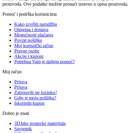
proizvoda. Ove podatke možete pronaći izravno u opisu proizvoda.
Pomoć i podrška korisnicima
Kako izvršiti narudžbu
Otprema i dostava
Mogućnosti plaćanja
Povrat pošiljke
Moj korisnički račun
Pravne osobe
Akcije i kuponi
Potrebna Vam je daljnja pomoć?
Moj račun
Prijava
Prijava
Zaboravili ste lozinku?
Gdje je moja pošiljka?
Iskoristiti kupon
Dobro je znati
3DJake postavke materijala
Savjetnik