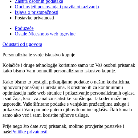
Zaštita osobnih podataka
Opći uvjeti poslovanja i pravila otkazivanja
Izjava o pristupačnosti
Postavke privatnosti
Poduzeće
Ostale Niceshops web trgovine
Odustati od ugovora
Personalizirajte svoje iskustvo kupnje
Kolačiće i druge tehnologije koristimo samo uz Vaš osobni pristanak
kako bismo Vam ponudili personalizirano iskustvo kupnje.
Kako bismo to postigli, prikupljamo podatke o našim korisnicima,
njihovom ponašanju i uređajima. Koristimo ih za kontinuiranu
optimizaciju naše web stranice i prikazivanje personaliziranih oglasa
i sadržaja, kao i za analizu statistike korištenja. Također možemo
usporediti Vaše šifrirane podatke s vanjskim pružateljima usluga i
prikazivati Vam ponude putem njihovih online oglašivačkih kanala
samo ako već i sami koristite njihove usluge.
Prije nego što date svoj pristanak, molimo provjerite postavke i
naše
Politike privatnosti
.