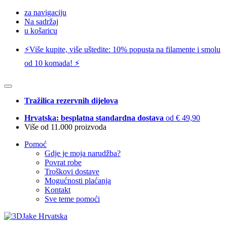
za navigaciju
Na sadržaj
u košaricu
⚡️Više kupite, više uštedite: 10% popusta na filamente i smolu
od 10 komada! ⚡️
Tražilica rezervnih dijelova
Hrvatska: besplatna standardna dostava
od € 49,90
Više od 11.000 proizvoda
Pomoć
Gdje je moja narudžba?
Povrat robe
Troškovi dostave
Mogućnosti plaćanja
Kontakt
Sve teme pomoći