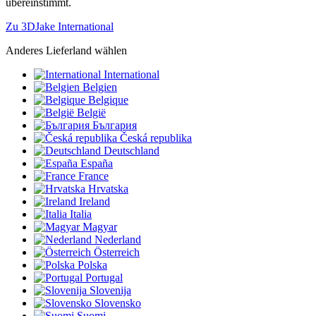
übereinstimmt.
Zu 3DJake International
Anderes Lieferland wählen
International
Belgien
Belgique
België
България
Česká republika
Deutschland
España
France
Hrvatska
Ireland
Italia
Magyar
Nederland
Österreich
Polska
Portugal
Slovenija
Slovensko
Suomi