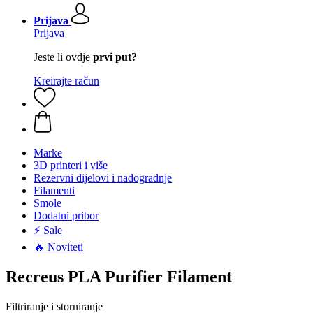
Prijava
Prijava
Jeste li ovdje
prvi put?
Kreirajte račun
Marke
3D printeri i više
Rezervni dijelovi i nadogradnje
Filamenti
Smole
Dodatni pribor
⚡ Sale
🔥 Noviteti
Recreus PLA Purifier Filament
Filtriranje i storniranje