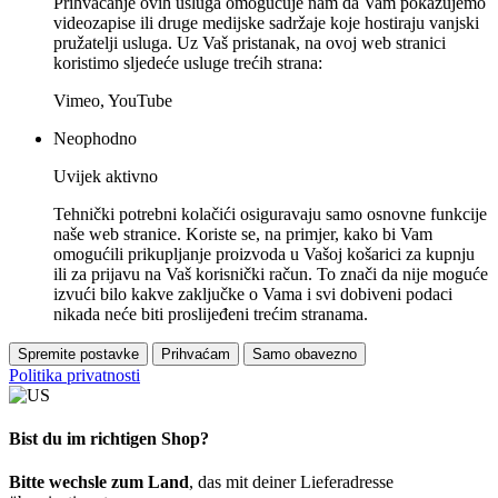
Prihvaćanje ovih usluga omogućuje nam da Vam pokazujemo
videozapise ili druge medijske sadržaje koje hostiraju vanjski
pružatelji usluga. Uz Vaš pristanak, na ovoj web stranici
koristimo sljedeće usluge trećih strana:
Vimeo, YouTube
Neophodno
Uvijek aktivno
Tehnički potrebni kolačići osiguravaju samo osnovne funkcije
naše web stranice. Koriste se, na primjer, kako bi Vam
omogućili prikupljanje proizvoda u Vašoj košarici za kupnju
ili za prijavu na Vaš korisnički račun. To znači da nije moguće
izvući bilo kakve zaključke o Vama i svi dobiveni podaci
nikada neće biti proslijeđeni trećim stranama.
Spremite postavke
Prihvaćam
Samo obavezno
Politika privatnosti
Bist du im richtigen Shop?
Bitte wechsle zum Land
, das mit deiner Lieferadresse