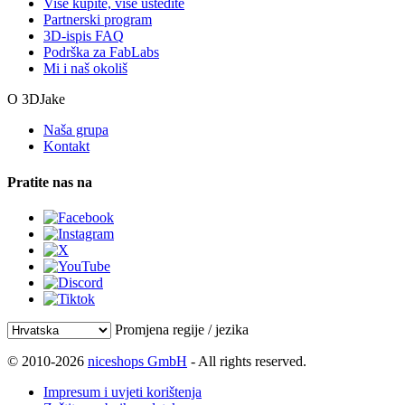
Više kupite, više uštedite
Partnerski program
3D-ispis FAQ
Podrška za FabLabs
Mi i naš okoliš
O 3DJake
Naša grupa
Kontakt
Pratite nas na
Promjena regije / jezika
© 2010-2026
niceshops GmbH
- All rights reserved.
Impresum i uvjeti korištenja