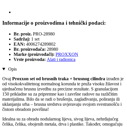
Informacije o proizvodima i tehnički podaci:
Br. proiz.
PRO-28980
Sadržaj:
1 set
EAN:
4006274289802
Br. proizvođača:
28980
Marke (proizvođači):
PROXXON
Vrste proizvoda:
Alati i radionica
Opis
Ovaj
Proxxon set od brusnih traka + brusnog cilindra
izrađen je
od visokokvalitetnog normalnog korunda te pruža visoku žilavost i
ujednačenu brusnu izvedbu za precizne rezultate. S granulacijom
150 prikladne su za pripremne kao i završne radove na različitim
materijalima. Bilo da se radi o brušenju, zaglađivanju, poliranju ili
uklanjanju srha – brusna sredstva uvjeravaju svojom svestranošću i
čistom obradom površina!
Idealna su za obradu nodularnog lijeva, sivog lijeva, nehrđajućeg
čelika, čelika, obojenih metala, drva i plastike. Također, omogućuju