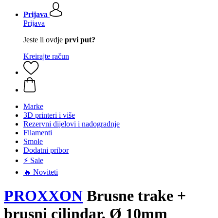
Prijava
Prijava
Jeste li ovdje
prvi put?
Kreirajte račun
Marke
3D printeri i više
Rezervni dijelovi i nadogradnje
Filamenti
Smole
Dodatni pribor
⚡ Sale
🔥 Noviteti
PROXXON
Brusne trake +
brusni cilindar, Ø 10mm