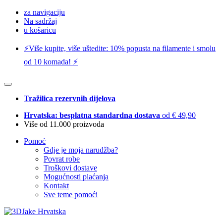
za navigaciju
Na sadržaj
u košaricu
⚡️Više kupite, više uštedite: 10% popusta na filamente i smolu
od 10 komada! ⚡️
Tražilica rezervnih dijelova
Hrvatska: besplatna standardna dostava
od € 49,90
Više od 11.000 proizvoda
Pomoć
Gdje je moja narudžba?
Povrat robe
Troškovi dostave
Mogućnosti plaćanja
Kontakt
Sve teme pomoći