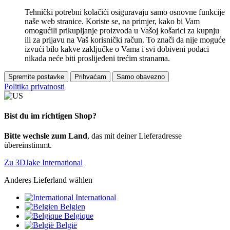
Tehnički potrebni kolačići osiguravaju samo osnovne funkcije
naše web stranice. Koriste se, na primjer, kako bi Vam
omogućili prikupljanje proizvoda u Vašoj košarici za kupnju
ili za prijavu na Vaš korisnički račun. To znači da nije moguće
izvući bilo kakve zaključke o Vama i svi dobiveni podaci
nikada neće biti proslijeđeni trećim stranama.
Spremite postavke
Prihvaćam
Samo obavezno
Politika privatnosti
Bist du im richtigen Shop?
Bitte wechsle zum Land
, das mit deiner Lieferadresse
übereinstimmt.
Zu 3DJake International
Anderes Lieferland wählen
International
Belgien
Belgique
België