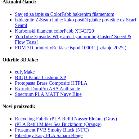
Aktualni članci:
Savjeti za ispis sa ColorFabb bakrenim filamentom
Izbjegnite Z-Seam linije: kako postići glatke površine uz Scarf
Seam!
Karbonski filament colorFabb XT-CF20
YouTube Episode: Why aren't you printing faster? Speed &
Flow Tests!
FDM 3D printeri više klase ispod 1000€! (izdanje 2025.)
Otkrijte 3DJake:
eufyMake
BIQU Panda Cushion XP
Protopasta Brass Composite HTPLA
Extrudr DuraPro ASA Anthracite
Spectrum PLA MATT Navy Blue
Novi proizvodi:
Recycling Fabrik rPLA Refill Nasser Elefant (Gray)
rPLA Refill Milder Sea Buckthorn (Orange)
Prusament PVB Smoky Black (NFC)
Fiberlogy Easy PLA Sahara Beige