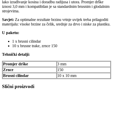
lako izrađivanje kosina i doradbu radijusa i utora. Promjer drške
iznosi 3,0 mm i kompatibilan je sa standardnim brusnim i glodalnim
strojevima.
Savjet:
Za optimalne rezultate brzinu vrtnje uvijek treba prilagoditi
materijalu: visoke brzine za čelik, srednje za drvo i niske za plastiku.
U paketu:
1 x brusni cilindar
10 x brusne trake, zrnce 150
Tehnički detalji:
Promjer drške
3 mm
Zrnce
150
Brusni cilindar
10 x 10 mm
Slični proizvodi