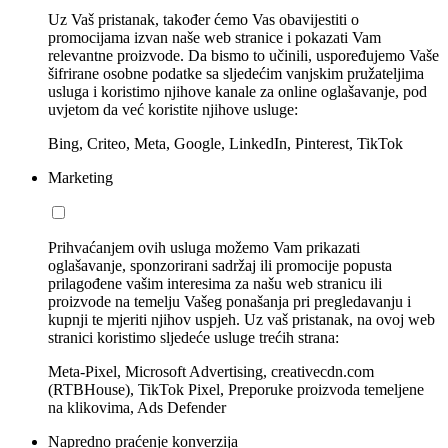
Uz Vaš pristanak, također ćemo Vas obavijestiti o
promocijama izvan naše web stranice i pokazati Vam
relevantne proizvode. Da bismo to učinili, uspoređujemo Vaše
šifrirane osobne podatke sa sljedećim vanjskim pružateljima
usluga i koristimo njihove kanale za online oglašavanje, pod
uvjetom da već koristite njihove usluge:
Bing, Criteo, Meta, Google, LinkedIn, Pinterest, TikTok
Marketing
Prihvaćanjem ovih usluga možemo Vam prikazati
oglašavanje, sponzorirani sadržaj ili promocije popusta
prilagođene vašim interesima za našu web stranicu ili
proizvode na temelju Vašeg ponašanja pri pregledavanju i
kupnji te mjeriti njihov uspjeh. Uz vaš pristanak, na ovoj web
stranici koristimo sljedeće usluge trećih strana:
Meta-Pixel, Microsoft Advertising, creativecdn.com
(RTBHouse), TikTok Pixel, Preporuke proizvoda temeljene
na klikovima, Ads Defender
Napredno praćenje konverzija