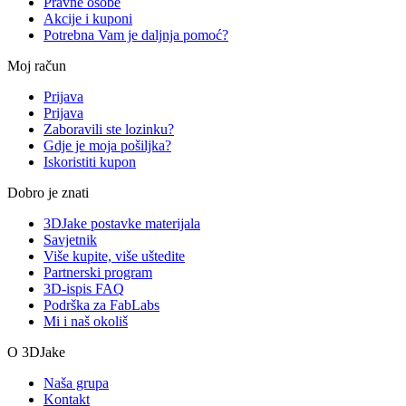
Pravne osobe
Akcije i kuponi
Potrebna Vam je daljnja pomoć?
Moj račun
Prijava
Prijava
Zaboravili ste lozinku?
Gdje je moja pošiljka?
Iskoristiti kupon
Dobro je znati
3DJake postavke materijala
Savjetnik
Više kupite, više uštedite
Partnerski program
3D-ispis FAQ
Podrška za FabLabs
Mi i naš okoliš
O 3DJake
Naša grupa
Kontakt