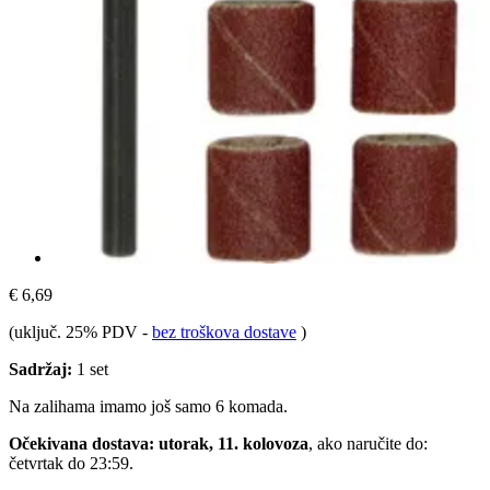
€ 6,69
(uključ. 25% PDV
-
bez troškova dostave
)
Sadržaj:
1 set
Na zalihama imamo još samo 6 komada.
Očekivana dostava: utorak, 11. kolovoza
, ako naručite do:
četvrtak do 23:59
.